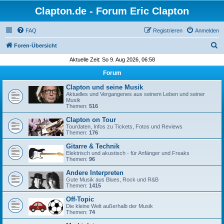
Clapton.de - Forum Eric Clapton
FAQ
Registrieren
Anmelden
S
Foren-Übersicht
u
Aktuelle Zeit: So 9. Aug 2026, 06:58
c
Forum
h
Clapton und seine Musik
e
Aktuelles und Vergangenes aus seinem Leben und seiner
Musik
Themen:
516
Clapton on Tour
Tourdaten, Infos zu Tickets, Fotos und Reviews
Themen:
176
Gitarre & Technik
Elektrisch und akustisch - für Anfänger und Freaks
Themen:
96
Andere Interpreten
Gute Musik aus Blues, Rock und R&B
Themen:
1415
Off-Topic
Die kleine Welt außerhalb der Musik
Themen:
74