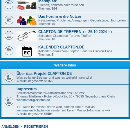
Marktplatz
Suchen, anbieten oder tauschen
Themen:
164
Das Forum & die Nutzer
Neuigkeiten, Probleme, Anregungen, Geburtstage, Hochzeiten
Themen:
79
CLAPTON.DE TREFFEN ++ 25.10.2024 ++
Sei dabei: Clapton.de Forums-Treffen
Themen:
10
KALENDER CLAPTON.DE
Kalenderverkauf von Clapton-Fans für Clapton-Fans
Themen:
5
Weitere Infos
Über das Projekt CLAPTON.DE
Was es lange Zeit war und was es weiterhin sein wird
Aufrufe insgesamt:
83165
Impressum
Betreiber/Webmaster/Administrator des Forums:
Thomas Mießeler - Robert-Koch-Str. 26 - 79395 Neuenburg am Rhein
webmaster@clapton.de
+++ wenn Ihr mitdiskutieren wollt, einfach eine E-Mail an
webmaster@clapton.de
senden mit Eurem Wunsch-Nickname +++
Aufrufe insgesamt:
87994
ANMELDEN
•
REGISTRIEREN