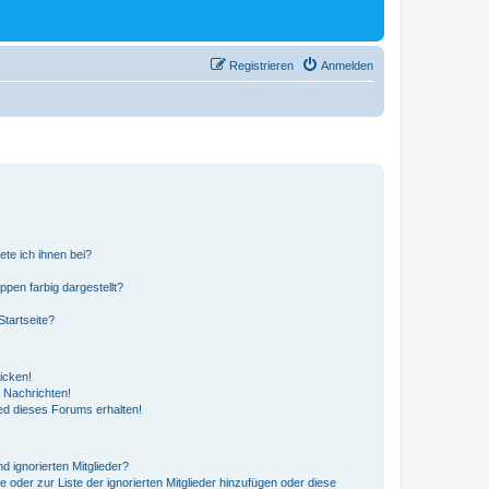
Registrieren
Anmelden
ete ich ihnen bei?
en farbig dargestellt?
tartseite?
icken!
 Nachrichten!
ed dieses Forums erhalten!
d ignorierten Mitglieder?
e oder zur Liste der ignorierten Mitglieder hinzufügen oder diese