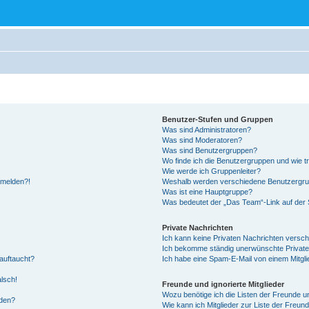
Benutzer-Stufen und Gruppen
Was sind Administratoren?
Was sind Moderatoren?
Was sind Benutzergruppen?
Wo finde ich die Benutzergruppen und wie tr
Wie werde ich Gruppenleiter?
anmelden?!
Weshalb werden verschiedene Benutzergrupp
Was ist eine Hauptgruppe?
Was bedeutet der „Das Team“-Link auf der S
Private Nachrichten
Ich kann keine Privaten Nachrichten versch
Ich bekomme ständig unerwünschte Private
auftaucht?
Ich habe eine Spam-E-Mail von einem Mitgli
alsch!
Freunde und ignorierte Mitglieder
Wozu benötige ich die Listen der Freunde un
rden?
Wie kann ich Mitglieder zur Liste der Freund