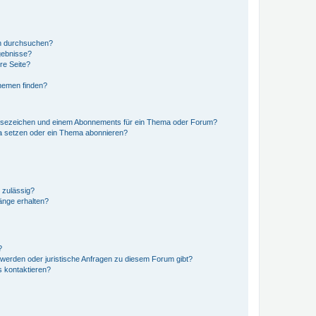
en durchsuchen?
gebnisse?
re Seite?
hemen finden?
esezeichen und einem Abonnements für ein Thema oder Forum?
a setzen oder ein Thema abonnieren?
 zulässig?
hänge erhalten?
?
hwerden oder juristische Anfragen zu diesem Forum gibt?
s kontaktieren?