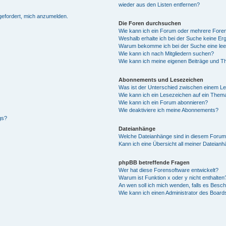
wieder aus den Listen entfernen?
fgefordert, mich anzumelden.
Die Foren durchsuchen
Wie kann ich ein Forum oder mehrere For
Weshalb erhalte ich bei der Suche keine Er
Warum bekomme ich bei der Suche eine lee
Wie kann ich nach Mitgliedern suchen?
Wie kann ich meine eigenen Beiträge und T
Abonnements und Lesezeichen
Was ist der Unterschied zwischen einem L
Wie kann ich ein Lesezeichen auf ein Them
Wie kann ich ein Forum abonnieren?
Wie deaktiviere ich meine Abonnements?
gs?
Dateianhänge
Welche Dateianhänge sind in diesem Forum
Kann ich eine Übersicht all meiner Dateian
phpBB betreffende Fragen
Wer hat diese Forensoftware entwickelt?
Warum ist Funktion x oder y nicht enthalten
An wen soll ich mich wenden, falls es Besc
Wie kann ich einen Administrator des Board