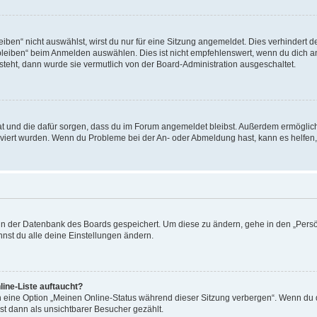
en“ nicht auswählst, wirst du nur für eine Sitzung angemeldet. Dies verhindert 
leiben“ beim Anmelden auswählen. Dies ist nicht empfehlenswert, wenn du dich an
 steht, dann wurde sie vermutlich von der Board-Administration ausgeschaltet.
 hat und die dafür sorgen, dass du im Forum angemeldet bleibst. Außerdem ermögli
tiviert wurden. Wenn du Probleme bei der An- oder Abmeldung hast, kann es helfen
n in der Datenbank des Boards gespeichert. Um diese zu ändern, gehe in den „Persö
nst du alle deine Einstellungen ändern.
ine-Liste auftaucht?
n eine Option „Meinen Online-Status während dieser Sitzung verbergen“. Wenn du d
st dann als unsichtbarer Besucher gezählt.