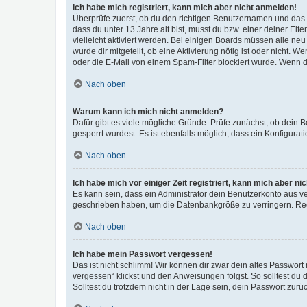
Ich habe mich registriert, kann mich aber nicht anmelden!
Überprüfe zuerst, ob du den richtigen Benutzernamen und das
dass du unter 13 Jahre alt bist, musst du bzw. einer deiner El
vielleicht aktiviert werden. Bei einigen Boards müssen alle ne
wurde dir mitgeteilt, ob eine Aktivierung nötig ist oder nicht
oder die E-Mail von einem Spam-Filter blockiert wurde. Wenn du
Nach oben
Warum kann ich mich nicht anmelden?
Dafür gibt es viele mögliche Gründe. Prüfe zunächst, ob dein 
gesperrt wurdest. Es ist ebenfalls möglich, dass ein Konfigurat
Nach oben
Ich habe mich vor einiger Zeit registriert, kann mich aber n
Es kann sein, dass ein Administrator dein Benutzerkonto aus v
geschrieben haben, um die Datenbankgröße zu verringern. Regis
Nach oben
Ich habe mein Passwort vergessen!
Das ist nicht schlimm! Wir können dir zwar dein altes Passwort
vergessen“ klickst und den Anweisungen folgst. So solltest du
Solltest du trotzdem nicht in der Lage sein, dein Passwort zur