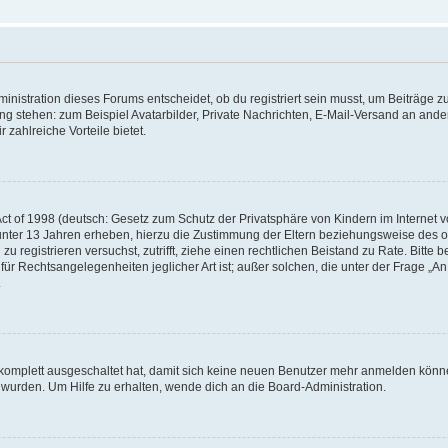
istration dieses Forums entscheidet, ob du registriert sein musst, um Beiträge zu s
ung stehen: zum Beispiel Avatarbilder, Private Nachrichten, E-Mail-Versand an ander
 zahlreiche Vorteile bietet.
t of 1998 (deutsch: Gesetz zum Schutz der Privatsphäre von Kindern im Internet vo
unter 13 Jahren erheben, hierzu die Zustimmung der Eltern beziehungsweise des o
h zu registrieren versuchst, zutrifft, ziehe einen rechtlichen Beistand zu Rate. Bit
für Rechtsangelegenheiten jeglicher Art ist; außer solchen, die unter der Frage „
.
g komplett ausgeschaltet hat, damit sich keine neuen Benutzer mehr anmelden könn
 wurden. Um Hilfe zu erhalten, wende dich an die Board-Administration.