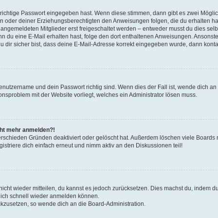
 richtige Passwort eingegeben hast. Wenn diese stimmen, dann gibt es zwei Mögl
tern oder deiner Erziehungsberechtigten den Anweisungen folgen, die du erhalten ha
u angemeldeten Mitglieder erst freigeschaltet werden – entweder musst du dies selbs
. Wenn du eine E-Mail erhalten hast, folge den dort enthaltenen Anweisungen. Ansons
 dir sicher bist, dass deine E-Mail-Adresse korrekt eingegeben wurde, dann kontak
Benutzername und dein Passwort richtig sind. Wenn dies der Fall ist, wende dich a
ionsproblem mit der Website vorliegt, welches ein Administrator lösen muss.
icht mehr anmelden?!
erschieden Gründen deaktiviert oder gelöscht hat. Außerdem löschen viele Boards r
triere dich einfach erneut und nimm aktiv an den Diskussionen teil!
 nicht wieder mitteilen, du kannst es jedoch zurücksetzen. Dies machst du, indem 
 dich schnell wieder anmelden können.
ückzusetzen, so wende dich an die Board-Administration.