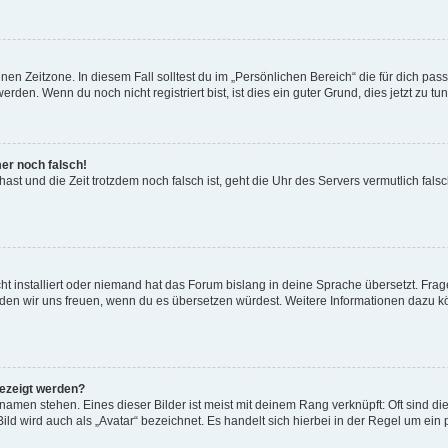
en Zeitzone. In diesem Fall solltest du im „Persönlichen Bereich“ die für dich passe
den. Wenn du noch nicht registriert bist, ist dies ein guter Grund, dies jetzt zu tun
mer noch falsch!
t hast und die Zeit trotzdem noch falsch ist, geht die Uhr des Servers vermutlich fal
t installiert oder niemand hat das Forum bislang in deine Sprache übersetzt. Frag
, würden wir uns freuen, wenn du es übersetzen würdest. Weitere Informationen dazu
gezeigt werden?
amen stehen. Eines dieser Bilder ist meist mit deinem Rang verknüpft: Oft sind di
ld wird auch als „Avatar“ bezeichnet. Es handelt sich hierbei in der Regel um ein