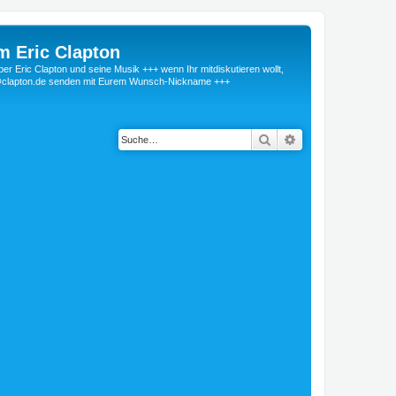
m Eric Clapton
 Eric Clapton und seine Musik +++ wenn Ihr mitdiskutieren wollt,
r@clapton.de senden mit Eurem Wunsch-Nickname +++
Suche
Erweiterte Suche