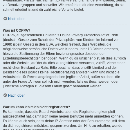
Avatarbilder, Private Nachrichten, E-Mail-Versand an andere Mitglieder, Beitritt
zu Benutzergruppen und so weiter. Wir empfehlen dir eine Anmeldung, da sie
schnell erledigt ist und dir zahlreiche Vorteile bietet.
Nach oben
Was ist COPPA?
COPPA, ausgeschrieben Children’s Online Privacy Protection Act of 1998
(deutsch: Gesetz zum Schutz der Privatsphäre von Kindern im Internet von
1998) ist ein Gesetz in den USA, welches festlegt, dass Websites, die
möglicherweise persönliche Daten von Kindern unter 13 Jahren erheben,
hierzu die Zustimmung der Eltern beziehungsweise des oder der
Erziehungsberechtigten benötigen. Wenn du dir unsicher bist, ob dies auf dich
oder die Website, auf der du dich zu registrieren versuchst, zutrifft, ziehe einen
rechtlichen Beistand zu Rate. Bitte beachte, dass phpBB Limited und der
Besitzer dieses Boards keine Rechtsberatung anbieten kann und nicht die
Anlaufstelle für Rechtsangelegenheiten jeglicher Art ist; außer solchen, die
unter der Frage „An wen soll ich mich wenden, falls es Beschwerden oder
juristische Anfragen zu diesem Forum gibt?“ behandelt werden.
Nach oben
Warum kann ich mich nicht registrieren?
Es kann sein, dass die Board-Administration die Registrierung komplett
ausgeschaltet hat, damit sich keine neuen Benutzer mehr anmelden können.
Es könnte auch sein, dass deine IP-Adresse oder der Benutzername, mit dem
du dich registrieren möchtest, gesperrt wurden. Um Hilfe zu erhalten, wende