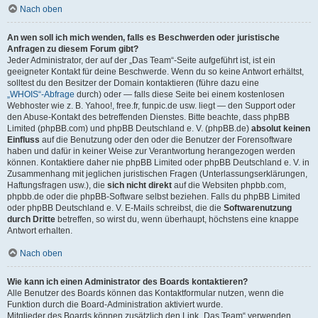
Nach oben
An wen soll ich mich wenden, falls es Beschwerden oder juristische
Anfragen zu diesem Forum gibt?
Jeder Administrator, der auf der „Das Team“-Seite aufgeführt ist, ist ein
geeigneter Kontakt für deine Beschwerde. Wenn du so keine Antwort erhältst,
solltest du den Besitzer der Domain kontaktieren (führe dazu eine
„WHOIS“-Abfrage
durch) oder — falls diese Seite bei einem kostenlosen
Webhoster wie z. B. Yahoo!, free.fr, funpic.de usw. liegt — den Support oder
den Abuse-Kontakt des betreffenden Dienstes. Bitte beachte, dass phpBB
Limited (phpBB.com) und phpBB Deutschland e. V. (phpBB.de)
absolut keinen
Einfluss
auf die Benutzung oder den oder die Benutzer der Forensoftware
haben und dafür in keiner Weise zur Verantwortung herangezogen werden
können. Kontaktiere daher nie phpBB Limited oder phpBB Deutschland e. V. in
Zusammenhang mit jeglichen juristischen Fragen (Unterlassungserklärungen,
Haftungsfragen usw.), die
sich nicht direkt
auf die Websiten phpbb.com,
phpbb.de oder die phpBB-Software selbst beziehen. Falls du phpBB Limited
oder phpBB Deutschland e. V. E-Mails schreibst, die die
Softwarenutzung
durch Dritte
betreffen, so wirst du, wenn überhaupt, höchstens eine knappe
Antwort erhalten.
Nach oben
Wie kann ich einen Administrator des Boards kontaktieren?
Alle Benutzer des Boards können das Kontaktformular nutzen, wenn die
Funktion durch die Board-Administration aktiviert wurde.
Mitglieder des Boards können zusätzlich den Link „Das Team“ verwenden.