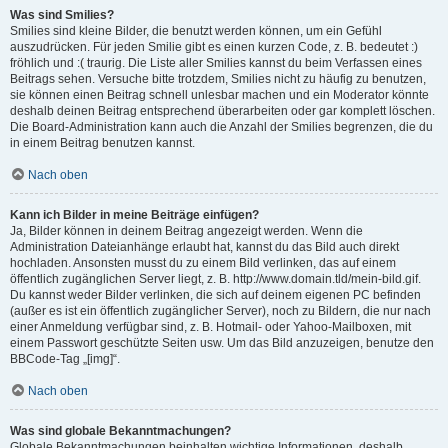
Was sind Smilies?
Smilies sind kleine Bilder, die benutzt werden können, um ein Gefühl
auszudrücken. Für jeden Smilie gibt es einen kurzen Code, z. B. bedeutet :)
fröhlich und :( traurig. Die Liste aller Smilies kannst du beim Verfassen eines
Beitrags sehen. Versuche bitte trotzdem, Smilies nicht zu häufig zu benutzen,
sie können einen Beitrag schnell unlesbar machen und ein Moderator könnte
deshalb deinen Beitrag entsprechend überarbeiten oder gar komplett löschen.
Die Board-Administration kann auch die Anzahl der Smilies begrenzen, die du
in einem Beitrag benutzen kannst.
Nach oben
Kann ich Bilder in meine Beiträge einfügen?
Ja, Bilder können in deinem Beitrag angezeigt werden. Wenn die
Administration Dateianhänge erlaubt hat, kannst du das Bild auch direkt
hochladen. Ansonsten musst du zu einem Bild verlinken, das auf einem
öffentlich zugänglichen Server liegt, z. B. http://www.domain.tld/mein-bild.gif.
Du kannst weder Bilder verlinken, die sich auf deinem eigenen PC befinden
(außer es ist ein öffentlich zugänglicher Server), noch zu Bildern, die nur nach
einer Anmeldung verfügbar sind, z. B. Hotmail- oder Yahoo-Mailboxen, mit
einem Passwort geschützte Seiten usw. Um das Bild anzuzeigen, benutze den
BBCode-Tag „[img]“.
Nach oben
Was sind globale Bekanntmachungen?
Globale Bekanntmachungen beinhalten wichtige Informationen, deshalb