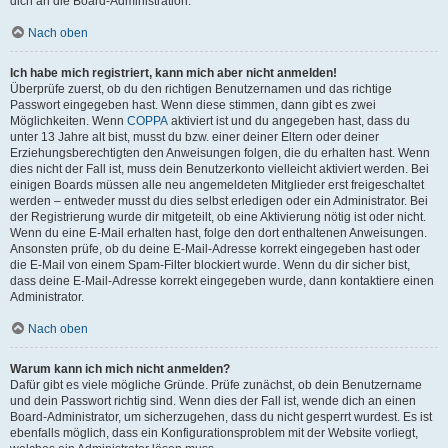
dich an die Board-Administration.
Nach oben
Ich habe mich registriert, kann mich aber nicht anmelden!
Überprüfe zuerst, ob du den richtigen Benutzernamen und das richtige
Passwort eingegeben hast. Wenn diese stimmen, dann gibt es zwei
Möglichkeiten. Wenn
COPPA
aktiviert ist und du angegeben hast, dass du
unter 13 Jahre alt bist, musst du bzw. einer deiner Eltern oder deiner
Erziehungsberechtigten den Anweisungen folgen, die du erhalten hast. Wenn
dies nicht der Fall ist, muss dein Benutzerkonto vielleicht aktiviert werden. Bei
einigen Boards müssen alle neu angemeldeten Mitglieder erst freigeschaltet
werden – entweder musst du dies selbst erledigen oder ein Administrator. Bei
der Registrierung wurde dir mitgeteilt, ob eine Aktivierung nötig ist oder nicht.
Wenn du eine E-Mail erhalten hast, folge den dort enthaltenen Anweisungen.
Ansonsten prüfe, ob du deine E-Mail-Adresse korrekt eingegeben hast oder
die E-Mail von einem Spam-Filter blockiert wurde. Wenn du dir sicher bist,
dass deine E-Mail-Adresse korrekt eingegeben wurde, dann kontaktiere einen
Administrator.
Nach oben
Warum kann ich mich nicht anmelden?
Dafür gibt es viele mögliche Gründe. Prüfe zunächst, ob dein Benutzername
und dein Passwort richtig sind. Wenn dies der Fall ist, wende dich an einen
Board-Administrator, um sicherzugehen, dass du nicht gesperrt wurdest. Es ist
ebenfalls möglich, dass ein Konfigurationsproblem mit der Website vorliegt,