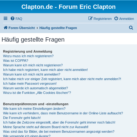
Clapton.de - Forum Eric Clapton
FAQ
Registrieren
Anmelden
S
Foren-Übersicht
Häufig gestellte Fragen
u
Häufig gestellte Fragen
c
h
Registrierung und Anmeldung
Wozu muss ich mich registrieren?
e
Was ist COPPA?
Warum kann ich mich nicht registrieren?
Ich habe mich registriert, kann mich aber nicht anmelden!
Warum kann ich mich nicht anmelden?
Ich habe mich vor einiger Zeit registriert, kann mich aber nicht mehr anmelden?!
Ich habe mein Passwort vergessen!
Warum werde ich automatisch abgemeldet?
Wozu ist die Funktion „Alle Cookies löschen“?
Benutzerpräferenzen und -einstellungen
Wie kann ich meine Einstellungen ändern?
Wie kann ich verhindern, dass mein Benutzername in der Online-Liste auftaucht?
Die Forenuhr geht falsch!
Ich habe die Zeitzone eingestellt, aber die Forenuhr geht immer noch falsch!
Meine Sprache steht auf diesem Board nicht zur Auswahl!
Was sind das für Bilder, die bei meinem Benutzernamen angezeigt werden?
Wie verwende ich einen Avatar?