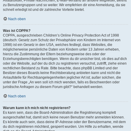
Avatarbilder, Private Nachrichten, E-Mail-Versand an andere Mitglieder, Beitritt
zu Benutzergruppen und so weiter. Wir empfehlen dir eine Anmeldung, da sie
schnell erledigt ist und dir zahlreiche Vorteile bietet.
Nach oben
Was ist COPPA?
COPPA, ausgeschrieben Children’s Online Privacy Protection Act of 1998
(deutsch: Gesetz zum Schutz der Privatsphäre von Kindern im Internet von
1998) ist ein Gesetz in den USA, welches festlegt, dass Websites, die
möglicherweise persönliche Daten von Kindern unter 13 Jahren erheben,
hierzu die Zustimmung der Eltern beziehungsweise des oder der
Erziehungsberechtigten benötigen. Wenn du dir unsicher bist, ob dies auf dich
oder die Website, auf der du dich zu registrieren versuchst, zutrifft, ziehe einen
rechtlichen Beistand zu Rate. Bitte beachte, dass phpBB Limited und der
Besitzer dieses Boards keine Rechtsberatung anbieten kann und nicht die
Anlaufstelle für Rechtsangelegenheiten jeglicher Art ist; außer solchen, die
unter der Frage „An wen soll ich mich wenden, falls es Beschwerden oder
juristische Anfragen zu diesem Forum gibt?“ behandelt werden.
Nach oben
Warum kann ich mich nicht registrieren?
Es kann sein, dass die Board-Administration die Registrierung komplett
ausgeschaltet hat, damit sich keine neuen Benutzer mehr anmelden können.
Es könnte auch sein, dass deine IP-Adresse oder der Benutzername, mit dem
du dich registrieren möchtest, gesperrt wurden. Um Hilfe zu erhalten, wende