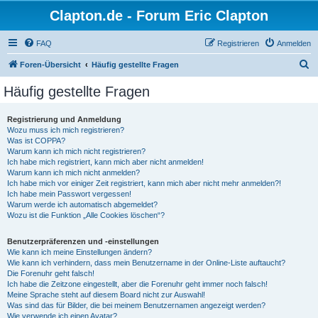
Clapton.de - Forum Eric Clapton
FAQ
Registrieren
Anmelden
S
Foren-Übersicht
Häufig gestellte Fragen
u
Häufig gestellte Fragen
c
h
Registrierung und Anmeldung
Wozu muss ich mich registrieren?
e
Was ist COPPA?
Warum kann ich mich nicht registrieren?
Ich habe mich registriert, kann mich aber nicht anmelden!
Warum kann ich mich nicht anmelden?
Ich habe mich vor einiger Zeit registriert, kann mich aber nicht mehr anmelden?!
Ich habe mein Passwort vergessen!
Warum werde ich automatisch abgemeldet?
Wozu ist die Funktion „Alle Cookies löschen“?
Benutzerpräferenzen und -einstellungen
Wie kann ich meine Einstellungen ändern?
Wie kann ich verhindern, dass mein Benutzername in der Online-Liste auftaucht?
Die Forenuhr geht falsch!
Ich habe die Zeitzone eingestellt, aber die Forenuhr geht immer noch falsch!
Meine Sprache steht auf diesem Board nicht zur Auswahl!
Was sind das für Bilder, die bei meinem Benutzernamen angezeigt werden?
Wie verwende ich einen Avatar?