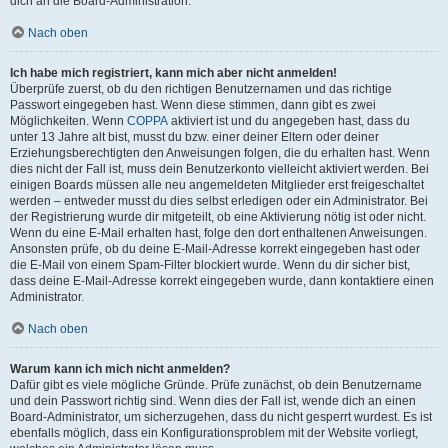
dich an die Board-Administration.
Nach oben
Ich habe mich registriert, kann mich aber nicht anmelden!
Überprüfe zuerst, ob du den richtigen Benutzernamen und das richtige
Passwort eingegeben hast. Wenn diese stimmen, dann gibt es zwei
Möglichkeiten. Wenn
COPPA
aktiviert ist und du angegeben hast, dass du
unter 13 Jahre alt bist, musst du bzw. einer deiner Eltern oder deiner
Erziehungsberechtigten den Anweisungen folgen, die du erhalten hast. Wenn
dies nicht der Fall ist, muss dein Benutzerkonto vielleicht aktiviert werden. Bei
einigen Boards müssen alle neu angemeldeten Mitglieder erst freigeschaltet
werden – entweder musst du dies selbst erledigen oder ein Administrator. Bei
der Registrierung wurde dir mitgeteilt, ob eine Aktivierung nötig ist oder nicht.
Wenn du eine E-Mail erhalten hast, folge den dort enthaltenen Anweisungen.
Ansonsten prüfe, ob du deine E-Mail-Adresse korrekt eingegeben hast oder
die E-Mail von einem Spam-Filter blockiert wurde. Wenn du dir sicher bist,
dass deine E-Mail-Adresse korrekt eingegeben wurde, dann kontaktiere einen
Administrator.
Nach oben
Warum kann ich mich nicht anmelden?
Dafür gibt es viele mögliche Gründe. Prüfe zunächst, ob dein Benutzername
und dein Passwort richtig sind. Wenn dies der Fall ist, wende dich an einen
Board-Administrator, um sicherzugehen, dass du nicht gesperrt wurdest. Es ist
ebenfalls möglich, dass ein Konfigurationsproblem mit der Website vorliegt,