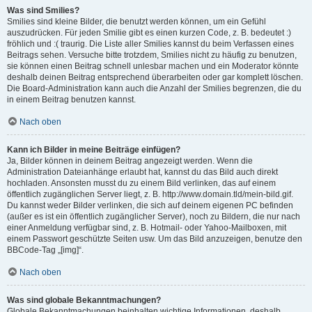
Was sind Smilies?
Smilies sind kleine Bilder, die benutzt werden können, um ein Gefühl
auszudrücken. Für jeden Smilie gibt es einen kurzen Code, z. B. bedeutet :)
fröhlich und :( traurig. Die Liste aller Smilies kannst du beim Verfassen eines
Beitrags sehen. Versuche bitte trotzdem, Smilies nicht zu häufig zu benutzen,
sie können einen Beitrag schnell unlesbar machen und ein Moderator könnte
deshalb deinen Beitrag entsprechend überarbeiten oder gar komplett löschen.
Die Board-Administration kann auch die Anzahl der Smilies begrenzen, die du
in einem Beitrag benutzen kannst.
Nach oben
Kann ich Bilder in meine Beiträge einfügen?
Ja, Bilder können in deinem Beitrag angezeigt werden. Wenn die
Administration Dateianhänge erlaubt hat, kannst du das Bild auch direkt
hochladen. Ansonsten musst du zu einem Bild verlinken, das auf einem
öffentlich zugänglichen Server liegt, z. B. http://www.domain.tld/mein-bild.gif.
Du kannst weder Bilder verlinken, die sich auf deinem eigenen PC befinden
(außer es ist ein öffentlich zugänglicher Server), noch zu Bildern, die nur nach
einer Anmeldung verfügbar sind, z. B. Hotmail- oder Yahoo-Mailboxen, mit
einem Passwort geschützte Seiten usw. Um das Bild anzuzeigen, benutze den
BBCode-Tag „[img]“.
Nach oben
Was sind globale Bekanntmachungen?
Globale Bekanntmachungen beinhalten wichtige Informationen, deshalb