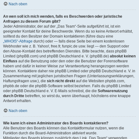
Nach oben
An wen soll ich mich wenden, falls es Beschwerden oder juristische
Anfragen zu diesem Forum gibt?
Jeder Administrator, der auf der „Das Team“-Seite aufgeführt ist, ist ein
geeigneter Kontakt für deine Beschwerde. Wenn du so keine Antwort erhältst,
solltest du den Besitzer der Domain kontaktieren (führe dazu eine
„WHOIS“-Abfrage
durch) oder — falls diese Seite bei einem kostenlosen
Webhoster wie z. B. Yahoo!, free.fr, funpic.de usw. liegt — den Support oder
den Abuse-Kontakt des betreffenden Dienstes. Bitte beachte, dass phpBB
Limited (phpBB.com) und phpBB Deutschland e. V. (phpBB.de)
absolut keinen
Einfluss
auf die Benutzung oder den oder die Benutzer der Forensoftware
haben und dafür in keiner Weise zur Verantwortung herangezogen werden
können. Kontaktiere daher nie phpBB Limited oder phpBB Deutschland e. V. in
Zusammenhang mit jeglichen juristischen Fragen (Unterlassungserklärungen,
Haftungsfragen usw.), die
sich nicht direkt
auf die Websiten phpbb.com,
phpbb.de oder die phpBB-Software selbst beziehen. Falls du phpBB Limited
oder phpBB Deutschland e. V. E-Mails schreibst, die die
Softwarenutzung
durch Dritte
betreffen, so wirst du, wenn überhaupt, höchstens eine knappe
Antwort erhalten.
Nach oben
Wie kann ich einen Administrator des Boards kontaktieren?
Alle Benutzer des Boards können das Kontaktformular nutzen, wenn die
Funktion durch die Board-Administration aktiviert wurde.
Mitglieder des Boards können zusätzlich den Link „Das Team“ verwenden.