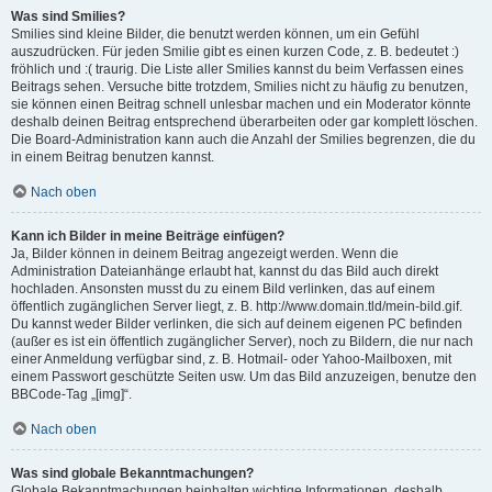
Was sind Smilies?
Smilies sind kleine Bilder, die benutzt werden können, um ein Gefühl
auszudrücken. Für jeden Smilie gibt es einen kurzen Code, z. B. bedeutet :)
fröhlich und :( traurig. Die Liste aller Smilies kannst du beim Verfassen eines
Beitrags sehen. Versuche bitte trotzdem, Smilies nicht zu häufig zu benutzen,
sie können einen Beitrag schnell unlesbar machen und ein Moderator könnte
deshalb deinen Beitrag entsprechend überarbeiten oder gar komplett löschen.
Die Board-Administration kann auch die Anzahl der Smilies begrenzen, die du
in einem Beitrag benutzen kannst.
Nach oben
Kann ich Bilder in meine Beiträge einfügen?
Ja, Bilder können in deinem Beitrag angezeigt werden. Wenn die
Administration Dateianhänge erlaubt hat, kannst du das Bild auch direkt
hochladen. Ansonsten musst du zu einem Bild verlinken, das auf einem
öffentlich zugänglichen Server liegt, z. B. http://www.domain.tld/mein-bild.gif.
Du kannst weder Bilder verlinken, die sich auf deinem eigenen PC befinden
(außer es ist ein öffentlich zugänglicher Server), noch zu Bildern, die nur nach
einer Anmeldung verfügbar sind, z. B. Hotmail- oder Yahoo-Mailboxen, mit
einem Passwort geschützte Seiten usw. Um das Bild anzuzeigen, benutze den
BBCode-Tag „[img]“.
Nach oben
Was sind globale Bekanntmachungen?
Globale Bekanntmachungen beinhalten wichtige Informationen, deshalb