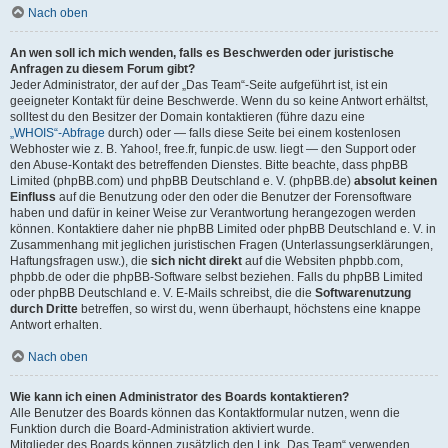
Nach oben
An wen soll ich mich wenden, falls es Beschwerden oder juristische
Anfragen zu diesem Forum gibt?
Jeder Administrator, der auf der „Das Team“-Seite aufgeführt ist, ist ein
geeigneter Kontakt für deine Beschwerde. Wenn du so keine Antwort erhältst,
solltest du den Besitzer der Domain kontaktieren (führe dazu eine
„WHOIS“-Abfrage
durch) oder — falls diese Seite bei einem kostenlosen
Webhoster wie z. B. Yahoo!, free.fr, funpic.de usw. liegt — den Support oder
den Abuse-Kontakt des betreffenden Dienstes. Bitte beachte, dass phpBB
Limited (phpBB.com) und phpBB Deutschland e. V. (phpBB.de)
absolut keinen
Einfluss
auf die Benutzung oder den oder die Benutzer der Forensoftware
haben und dafür in keiner Weise zur Verantwortung herangezogen werden
können. Kontaktiere daher nie phpBB Limited oder phpBB Deutschland e. V. in
Zusammenhang mit jeglichen juristischen Fragen (Unterlassungserklärungen,
Haftungsfragen usw.), die
sich nicht direkt
auf die Websiten phpbb.com,
phpbb.de oder die phpBB-Software selbst beziehen. Falls du phpBB Limited
oder phpBB Deutschland e. V. E-Mails schreibst, die die
Softwarenutzung
durch Dritte
betreffen, so wirst du, wenn überhaupt, höchstens eine knappe
Antwort erhalten.
Nach oben
Wie kann ich einen Administrator des Boards kontaktieren?
Alle Benutzer des Boards können das Kontaktformular nutzen, wenn die
Funktion durch die Board-Administration aktiviert wurde.
Mitglieder des Boards können zusätzlich den Link „Das Team“ verwenden.