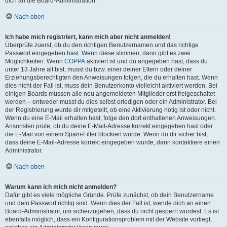
dich an die Board-Administration.
Nach oben
Ich habe mich registriert, kann mich aber nicht anmelden!
Überprüfe zuerst, ob du den richtigen Benutzernamen und das richtige
Passwort eingegeben hast. Wenn diese stimmen, dann gibt es zwei
Möglichkeiten. Wenn
COPPA
aktiviert ist und du angegeben hast, dass du
unter 13 Jahre alt bist, musst du bzw. einer deiner Eltern oder deiner
Erziehungsberechtigten den Anweisungen folgen, die du erhalten hast. Wenn
dies nicht der Fall ist, muss dein Benutzerkonto vielleicht aktiviert werden. Bei
einigen Boards müssen alle neu angemeldeten Mitglieder erst freigeschaltet
werden – entweder musst du dies selbst erledigen oder ein Administrator. Bei
der Registrierung wurde dir mitgeteilt, ob eine Aktivierung nötig ist oder nicht.
Wenn du eine E-Mail erhalten hast, folge den dort enthaltenen Anweisungen.
Ansonsten prüfe, ob du deine E-Mail-Adresse korrekt eingegeben hast oder
die E-Mail von einem Spam-Filter blockiert wurde. Wenn du dir sicher bist,
dass deine E-Mail-Adresse korrekt eingegeben wurde, dann kontaktiere einen
Administrator.
Nach oben
Warum kann ich mich nicht anmelden?
Dafür gibt es viele mögliche Gründe. Prüfe zunächst, ob dein Benutzername
und dein Passwort richtig sind. Wenn dies der Fall ist, wende dich an einen
Board-Administrator, um sicherzugehen, dass du nicht gesperrt wurdest. Es ist
ebenfalls möglich, dass ein Konfigurationsproblem mit der Website vorliegt,