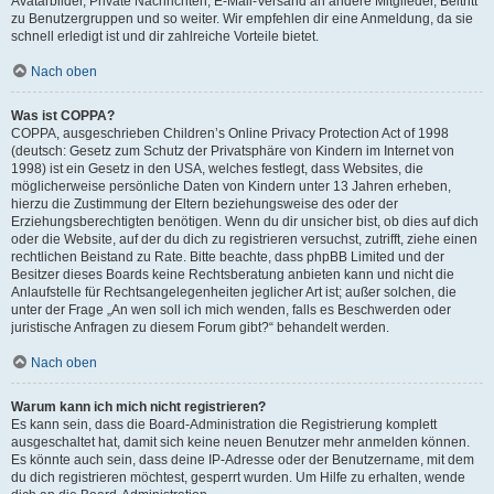
Avatarbilder, Private Nachrichten, E-Mail-Versand an andere Mitglieder, Beitritt
zu Benutzergruppen und so weiter. Wir empfehlen dir eine Anmeldung, da sie
schnell erledigt ist und dir zahlreiche Vorteile bietet.
Nach oben
Was ist COPPA?
COPPA, ausgeschrieben Children’s Online Privacy Protection Act of 1998
(deutsch: Gesetz zum Schutz der Privatsphäre von Kindern im Internet von
1998) ist ein Gesetz in den USA, welches festlegt, dass Websites, die
möglicherweise persönliche Daten von Kindern unter 13 Jahren erheben,
hierzu die Zustimmung der Eltern beziehungsweise des oder der
Erziehungsberechtigten benötigen. Wenn du dir unsicher bist, ob dies auf dich
oder die Website, auf der du dich zu registrieren versuchst, zutrifft, ziehe einen
rechtlichen Beistand zu Rate. Bitte beachte, dass phpBB Limited und der
Besitzer dieses Boards keine Rechtsberatung anbieten kann und nicht die
Anlaufstelle für Rechtsangelegenheiten jeglicher Art ist; außer solchen, die
unter der Frage „An wen soll ich mich wenden, falls es Beschwerden oder
juristische Anfragen zu diesem Forum gibt?“ behandelt werden.
Nach oben
Warum kann ich mich nicht registrieren?
Es kann sein, dass die Board-Administration die Registrierung komplett
ausgeschaltet hat, damit sich keine neuen Benutzer mehr anmelden können.
Es könnte auch sein, dass deine IP-Adresse oder der Benutzername, mit dem
du dich registrieren möchtest, gesperrt wurden. Um Hilfe zu erhalten, wende