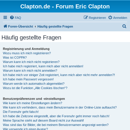
Clapton.de - Forum Eric Clapton
FAQ
Registrieren
Anmelden
S
Foren-Übersicht
Häufig gestellte Fragen
u
Häufig gestellte Fragen
c
h
Registrierung und Anmeldung
Wozu muss ich mich registrieren?
e
Was ist COPPA?
Warum kann ich mich nicht registrieren?
Ich habe mich registriert, kann mich aber nicht anmelden!
Warum kann ich mich nicht anmelden?
Ich habe mich vor einiger Zeit registriert, kann mich aber nicht mehr anmelden?!
Ich habe mein Passwort vergessen!
Warum werde ich automatisch abgemeldet?
Wozu ist die Funktion „Alle Cookies löschen“?
Benutzerpräferenzen und -einstellungen
Wie kann ich meine Einstellungen ändern?
Wie kann ich verhindern, dass mein Benutzername in der Online-Liste auftaucht?
Die Forenuhr geht falsch!
Ich habe die Zeitzone eingestellt, aber die Forenuhr geht immer noch falsch!
Meine Sprache steht auf diesem Board nicht zur Auswahl!
Was sind das für Bilder, die bei meinem Benutzernamen angezeigt werden?
Wie verwende ich einen Avatar?