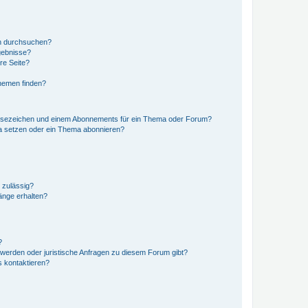
en durchsuchen?
gebnisse?
re Seite?
hemen finden?
esezeichen und einem Abonnements für ein Thema oder Forum?
a setzen oder ein Thema abonnieren?
 zulässig?
hänge erhalten?
?
hwerden oder juristische Anfragen zu diesem Forum gibt?
s kontaktieren?