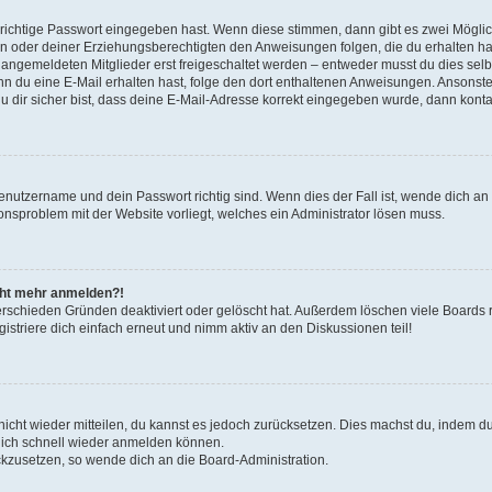
 richtige Passwort eingegeben hast. Wenn diese stimmen, dann gibt es zwei Mögl
tern oder deiner Erziehungsberechtigten den Anweisungen folgen, die du erhalten ha
u angemeldeten Mitglieder erst freigeschaltet werden – entweder musst du dies selbs
. Wenn du eine E-Mail erhalten hast, folge den dort enthaltenen Anweisungen. Ansons
 dir sicher bist, dass deine E-Mail-Adresse korrekt eingegeben wurde, dann kontak
Benutzername und dein Passwort richtig sind. Wenn dies der Fall ist, wende dich a
ionsproblem mit der Website vorliegt, welches ein Administrator lösen muss.
icht mehr anmelden?!
erschieden Gründen deaktiviert oder gelöscht hat. Außerdem löschen viele Boards r
triere dich einfach erneut und nimm aktiv an den Diskussionen teil!
 nicht wieder mitteilen, du kannst es jedoch zurücksetzen. Dies machst du, indem 
 dich schnell wieder anmelden können.
ückzusetzen, so wende dich an die Board-Administration.