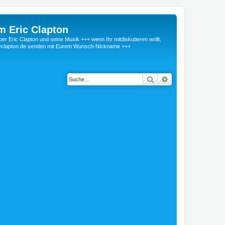
m Eric Clapton
 Eric Clapton und seine Musik +++ wenn Ihr mitdiskutieren wollt,
r@clapton.de senden mit Eurem Wunsch-Nickname +++
Suche
Erweiterte Suche