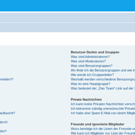
Benutzer-Stufen und Gruppen
Was sind Administratoren?
Was sind Moderatoren?
Was sind Benutzergruppen?
Wo finde ich die Benutzergruppen und wie tr
Wie werde ich Gruppenleiter?
anmelden?!
Weshalb werden verschiedene Benutzergrupp
Was ist eine Hauptgruppe?
Was bedeutet der „Das Team“-Link auf der S
Private Nachrichten
Ich kann keine Privaten Nachrichten versch
Ich bekomme ständig unerwünschte Private
auftaucht?
Ich habe eine Spam-E-Mail von einem Mitgli
alsch!
Freunde und ignorierte Mitglieder
Wozu benötige ich die Listen der Freunde un
rden?
Wie kann ich Mitglieder zur Liste der Freund