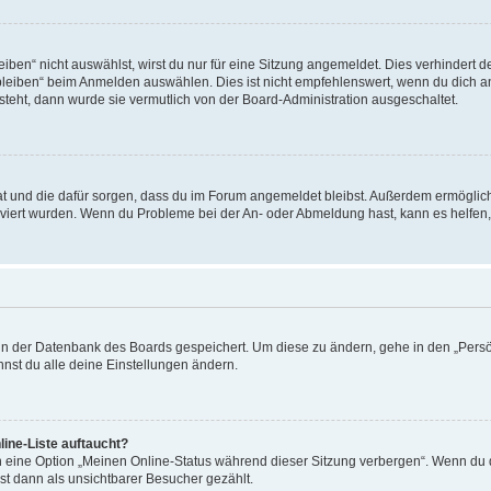
en“ nicht auswählst, wirst du nur für eine Sitzung angemeldet. Dies verhindert 
leiben“ beim Anmelden auswählen. Dies ist nicht empfehlenswert, wenn du dich an
 steht, dann wurde sie vermutlich von der Board-Administration ausgeschaltet.
 hat und die dafür sorgen, dass du im Forum angemeldet bleibst. Außerdem ermögli
tiviert wurden. Wenn du Probleme bei der An- oder Abmeldung hast, kann es helfen
n in der Datenbank des Boards gespeichert. Um diese zu ändern, gehe in den „Persö
nst du alle deine Einstellungen ändern.
ine-Liste auftaucht?
n eine Option „Meinen Online-Status während dieser Sitzung verbergen“. Wenn du d
st dann als unsichtbarer Besucher gezählt.