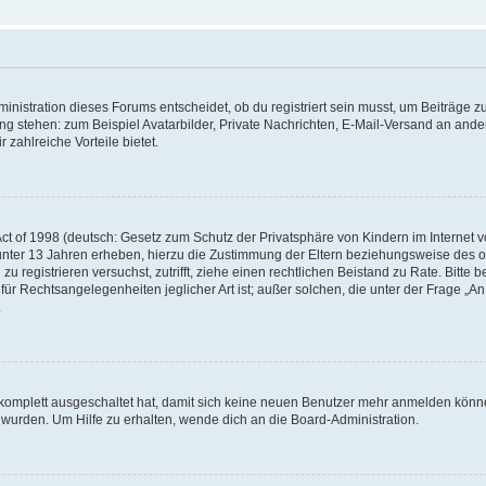
istration dieses Forums entscheidet, ob du registriert sein musst, um Beiträge zu s
ung stehen: zum Beispiel Avatarbilder, Private Nachrichten, E-Mail-Versand an ander
 zahlreiche Vorteile bietet.
t of 1998 (deutsch: Gesetz zum Schutz der Privatsphäre von Kindern im Internet vo
unter 13 Jahren erheben, hierzu die Zustimmung der Eltern beziehungsweise des o
h zu registrieren versuchst, zutrifft, ziehe einen rechtlichen Beistand zu Rate. Bit
für Rechtsangelegenheiten jeglicher Art ist; außer solchen, die unter der Frage „
.
g komplett ausgeschaltet hat, damit sich keine neuen Benutzer mehr anmelden könn
 wurden. Um Hilfe zu erhalten, wende dich an die Board-Administration.