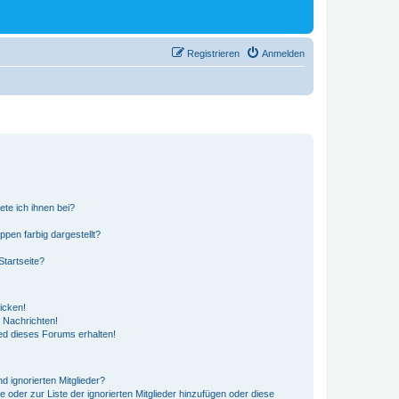
Registrieren
Anmelden
ete ich ihnen bei?
en farbig dargestellt?
tartseite?
icken!
 Nachrichten!
ed dieses Forums erhalten!
d ignorierten Mitglieder?
e oder zur Liste der ignorierten Mitglieder hinzufügen oder diese