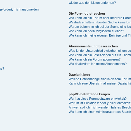
wieder aus den Listen entfernen?
fgefordert, mich anzumelden.
Die Foren durchsuchen
Wie kann ich ein Forum oder mehrere For
Weshalb erhalte ich bei der Suche keine Er
Warum bekomme ich bei der Suche eine lee
Wie kann ich nach Mitgliedern suchen?
Wie kann ich meine eigenen Beiträge und T
Abonnements und Lesezeichen
Was ist der Unterschied zwischen einem L
Wie kann ich ein Lesezeichen auf ein Them
Wie kann ich ein Forum abonnieren?
Wie deaktiviere ich meine Abonnements?
gs?
Dateianhänge
Welche Dateianhänge sind in diesem Forum
Kann ich eine Übersicht all meiner Dateian
phpBB betreffende Fragen
Wer hat diese Forensoftware entwickelt?
Warum ist Funktion x oder y nicht enthalten
An wen soll ich mich wenden, falls es Besc
Wie kann ich einen Administrator des Board