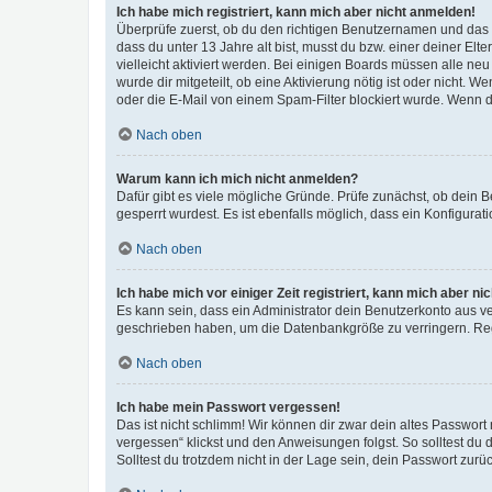
Ich habe mich registriert, kann mich aber nicht anmelden!
Überprüfe zuerst, ob du den richtigen Benutzernamen und das
dass du unter 13 Jahre alt bist, musst du bzw. einer deiner El
vielleicht aktiviert werden. Bei einigen Boards müssen alle ne
wurde dir mitgeteilt, ob eine Aktivierung nötig ist oder nicht
oder die E-Mail von einem Spam-Filter blockiert wurde. Wenn du
Nach oben
Warum kann ich mich nicht anmelden?
Dafür gibt es viele mögliche Gründe. Prüfe zunächst, ob dein 
gesperrt wurdest. Es ist ebenfalls möglich, dass ein Konfigurat
Nach oben
Ich habe mich vor einiger Zeit registriert, kann mich aber n
Es kann sein, dass ein Administrator dein Benutzerkonto aus v
geschrieben haben, um die Datenbankgröße zu verringern. Regis
Nach oben
Ich habe mein Passwort vergessen!
Das ist nicht schlimm! Wir können dir zwar dein altes Passwort
vergessen“ klickst und den Anweisungen folgst. So solltest du
Solltest du trotzdem nicht in der Lage sein, dein Passwort zur