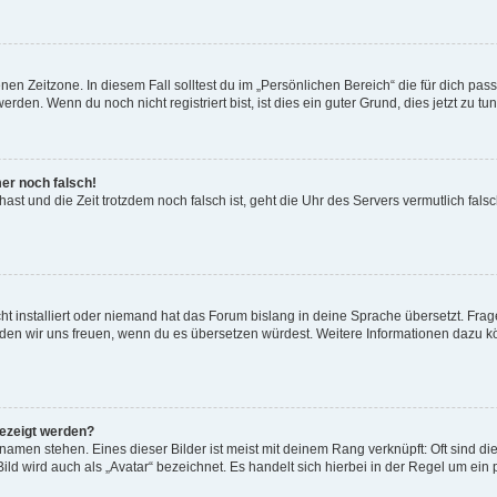
en Zeitzone. In diesem Fall solltest du im „Persönlichen Bereich“ die für dich passe
den. Wenn du noch nicht registriert bist, ist dies ein guter Grund, dies jetzt zu tun
mer noch falsch!
t hast und die Zeit trotzdem noch falsch ist, geht die Uhr des Servers vermutlich fal
t installiert oder niemand hat das Forum bislang in deine Sprache übersetzt. Frag
, würden wir uns freuen, wenn du es übersetzen würdest. Weitere Informationen dazu
gezeigt werden?
amen stehen. Eines dieser Bilder ist meist mit deinem Rang verknüpft: Oft sind di
ld wird auch als „Avatar“ bezeichnet. Es handelt sich hierbei in der Regel um ein