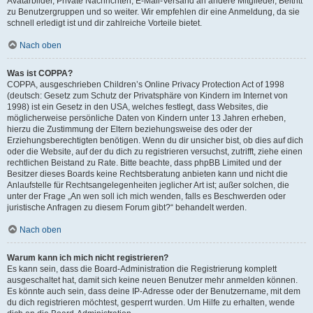
Avatarbilder, Private Nachrichten, E-Mail-Versand an andere Mitglieder, Beitritt
zu Benutzergruppen und so weiter. Wir empfehlen dir eine Anmeldung, da sie
schnell erledigt ist und dir zahlreiche Vorteile bietet.
Nach oben
Was ist COPPA?
COPPA, ausgeschrieben Children’s Online Privacy Protection Act of 1998
(deutsch: Gesetz zum Schutz der Privatsphäre von Kindern im Internet von
1998) ist ein Gesetz in den USA, welches festlegt, dass Websites, die
möglicherweise persönliche Daten von Kindern unter 13 Jahren erheben,
hierzu die Zustimmung der Eltern beziehungsweise des oder der
Erziehungsberechtigten benötigen. Wenn du dir unsicher bist, ob dies auf dich
oder die Website, auf der du dich zu registrieren versuchst, zutrifft, ziehe einen
rechtlichen Beistand zu Rate. Bitte beachte, dass phpBB Limited und der
Besitzer dieses Boards keine Rechtsberatung anbieten kann und nicht die
Anlaufstelle für Rechtsangelegenheiten jeglicher Art ist; außer solchen, die
unter der Frage „An wen soll ich mich wenden, falls es Beschwerden oder
juristische Anfragen zu diesem Forum gibt?“ behandelt werden.
Nach oben
Warum kann ich mich nicht registrieren?
Es kann sein, dass die Board-Administration die Registrierung komplett
ausgeschaltet hat, damit sich keine neuen Benutzer mehr anmelden können.
Es könnte auch sein, dass deine IP-Adresse oder der Benutzername, mit dem
du dich registrieren möchtest, gesperrt wurden. Um Hilfe zu erhalten, wende