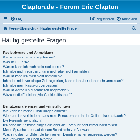
Clapton.de - Forum Eric Clapton
FAQ
Registrieren
Anmelden
S
Foren-Übersicht
Häufig gestellte Fragen
u
Häufig gestellte Fragen
c
h
Registrierung und Anmeldung
Wozu muss ich mich registrieren?
e
Was ist COPPA?
Warum kann ich mich nicht registrieren?
Ich habe mich registriert, kann mich aber nicht anmelden!
Warum kann ich mich nicht anmelden?
Ich habe mich vor einiger Zeit registriert, kann mich aber nicht mehr anmelden?!
Ich habe mein Passwort vergessen!
Warum werde ich automatisch abgemeldet?
Wozu ist die Funktion „Alle Cookies löschen“?
Benutzerpräferenzen und -einstellungen
Wie kann ich meine Einstellungen ändern?
Wie kann ich verhindern, dass mein Benutzername in der Online-Liste auftaucht?
Die Forenuhr geht falsch!
Ich habe die Zeitzone eingestellt, aber die Forenuhr geht immer noch falsch!
Meine Sprache steht auf diesem Board nicht zur Auswahl!
Was sind das für Bilder, die bei meinem Benutzernamen angezeigt werden?
Wie verwende ich einen Avatar?