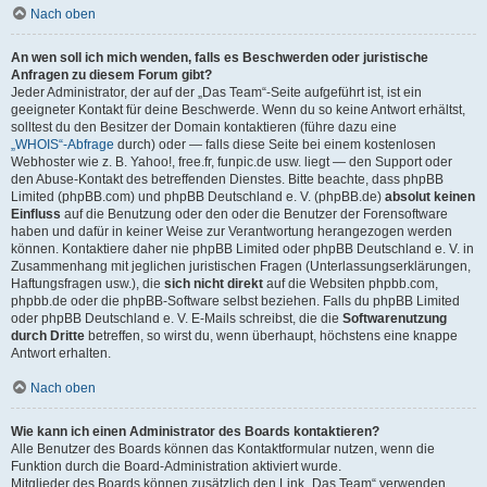
Nach oben
An wen soll ich mich wenden, falls es Beschwerden oder juristische
Anfragen zu diesem Forum gibt?
Jeder Administrator, der auf der „Das Team“-Seite aufgeführt ist, ist ein
geeigneter Kontakt für deine Beschwerde. Wenn du so keine Antwort erhältst,
solltest du den Besitzer der Domain kontaktieren (führe dazu eine
„WHOIS“-Abfrage
durch) oder — falls diese Seite bei einem kostenlosen
Webhoster wie z. B. Yahoo!, free.fr, funpic.de usw. liegt — den Support oder
den Abuse-Kontakt des betreffenden Dienstes. Bitte beachte, dass phpBB
Limited (phpBB.com) und phpBB Deutschland e. V. (phpBB.de)
absolut keinen
Einfluss
auf die Benutzung oder den oder die Benutzer der Forensoftware
haben und dafür in keiner Weise zur Verantwortung herangezogen werden
können. Kontaktiere daher nie phpBB Limited oder phpBB Deutschland e. V. in
Zusammenhang mit jeglichen juristischen Fragen (Unterlassungserklärungen,
Haftungsfragen usw.), die
sich nicht direkt
auf die Websiten phpbb.com,
phpbb.de oder die phpBB-Software selbst beziehen. Falls du phpBB Limited
oder phpBB Deutschland e. V. E-Mails schreibst, die die
Softwarenutzung
durch Dritte
betreffen, so wirst du, wenn überhaupt, höchstens eine knappe
Antwort erhalten.
Nach oben
Wie kann ich einen Administrator des Boards kontaktieren?
Alle Benutzer des Boards können das Kontaktformular nutzen, wenn die
Funktion durch die Board-Administration aktiviert wurde.
Mitglieder des Boards können zusätzlich den Link „Das Team“ verwenden.