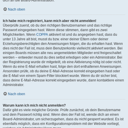
dich an die Board-Administration.
Nach oben
Ich habe mich registriert, kann mich aber nicht anmelden!
Überprüfe zuerst, ob du den richtigen Benutzernamen und das richtige
Passwort eingegeben hast. Wenn diese stimmen, dann gibt es zwei
Möglichkeiten. Wenn
COPPA
aktiviert ist und du angegeben hast, dass du
unter 13 Jahre alt bist, musst du bzw. einer deiner Eltern oder deiner
Erziehungsberechtigten den Anweisungen folgen, die du erhalten hast. Wenn
dies nicht der Fall ist, muss dein Benutzerkonto vielleicht aktiviert werden. Bei
einigen Boards müssen alle neu angemeldeten Mitglieder erst freigeschaltet
werden – entweder musst du dies selbst erledigen oder ein Administrator. Bei
der Registrierung wurde dir mitgeteilt, ob eine Aktivierung nötig ist oder nicht.
Wenn du eine E-Mail erhalten hast, folge den dort enthaltenen Anweisungen.
Ansonsten prüfe, ob du deine E-Mail-Adresse korrekt eingegeben hast oder
die E-Mail von einem Spam-Filter blockiert wurde. Wenn du dir sicher bist,
dass deine E-Mail-Adresse korrekt eingegeben wurde, dann kontaktiere einen
Administrator.
Nach oben
Warum kann ich mich nicht anmelden?
Dafür gibt es viele mögliche Gründe. Prüfe zunächst, ob dein Benutzername
und dein Passwort richtig sind. Wenn dies der Fall ist, wende dich an einen
Board-Administrator, um sicherzugehen, dass du nicht gesperrt wurdest. Es ist
ebenfalls möglich, dass ein Konfigurationsproblem mit der Website vorliegt,