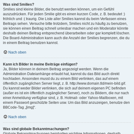
Was sind Smilies?
Smilies sind kleine Bilder, die benutzt werden können, um ein Gefühl
auszudrücken. Für jeden Smilie gibt es einen kurzen Code, z. B. bedeutet :)
fröhlich und :( traurig. Die Liste aller Smilies kannst du beim Verfassen eines
Beitrags sehen. Versuche bitte trotzdem, Smilies nicht zu häufig zu benutzen,
sie können einen Beitrag schnell unlesbar machen und ein Moderator könnte
deshalb deinen Beitrag entsprechend überarbeiten oder gar komplett löschen.
Die Board-Administration kann auch die Anzahl der Smilies begrenzen, die du
in einem Beitrag benutzen kannst.
Nach oben
Kann ich Bilder in meine Beiträge einfügen?
Ja, Bilder können in deinem Beitrag angezeigt werden. Wenn die
Administration Dateianhänge erlaubt hat, kannst du das Bild auch direkt
hochladen. Ansonsten musst du zu einem Bild verlinken, das auf einem
öffentlich zugänglichen Server liegt, z. B. http://www.domain.tld/mein-bild.gif.
Du kannst weder Bilder verlinken, die sich auf deinem eigenen PC befinden
(außer es ist ein öffentlich zugänglicher Server), noch zu Bildern, die nur nach
einer Anmeldung verfügbar sind, z. B. Hotmail- oder Yahoo-Mailboxen, mit
einem Passwort geschützte Seiten usw. Um das Bild anzuzeigen, benutze den
BBCode-Tag „[img]“.
Nach oben
Was sind globale Bekanntmachungen?
Globale Bekanntmachungen beinhalten wichtige Informationen, deshalb