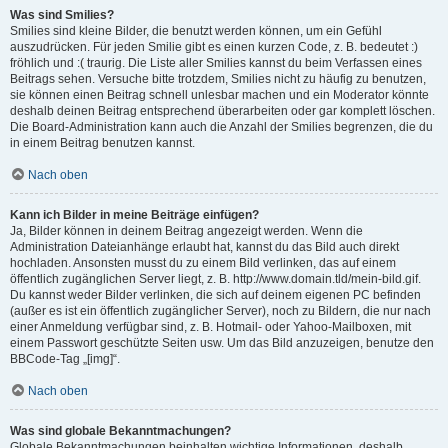
Was sind Smilies?
Smilies sind kleine Bilder, die benutzt werden können, um ein Gefühl
auszudrücken. Für jeden Smilie gibt es einen kurzen Code, z. B. bedeutet :)
fröhlich und :( traurig. Die Liste aller Smilies kannst du beim Verfassen eines
Beitrags sehen. Versuche bitte trotzdem, Smilies nicht zu häufig zu benutzen,
sie können einen Beitrag schnell unlesbar machen und ein Moderator könnte
deshalb deinen Beitrag entsprechend überarbeiten oder gar komplett löschen.
Die Board-Administration kann auch die Anzahl der Smilies begrenzen, die du
in einem Beitrag benutzen kannst.
Nach oben
Kann ich Bilder in meine Beiträge einfügen?
Ja, Bilder können in deinem Beitrag angezeigt werden. Wenn die
Administration Dateianhänge erlaubt hat, kannst du das Bild auch direkt
hochladen. Ansonsten musst du zu einem Bild verlinken, das auf einem
öffentlich zugänglichen Server liegt, z. B. http://www.domain.tld/mein-bild.gif.
Du kannst weder Bilder verlinken, die sich auf deinem eigenen PC befinden
(außer es ist ein öffentlich zugänglicher Server), noch zu Bildern, die nur nach
einer Anmeldung verfügbar sind, z. B. Hotmail- oder Yahoo-Mailboxen, mit
einem Passwort geschützte Seiten usw. Um das Bild anzuzeigen, benutze den
BBCode-Tag „[img]“.
Nach oben
Was sind globale Bekanntmachungen?
Globale Bekanntmachungen beinhalten wichtige Informationen, deshalb