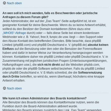
Nach oben
An wen soll ich mich wenden, falls es Beschwerden oder juristische
Anfragen zu diesem Forum gibt?
Jeder Administrator, der auf der „Das Team“-Seite aufgeführt ist, ist ein
geeigneter Kontakt für deine Beschwerde. Wenn du so keine Antwort erhältst,
solltest du den Besitzer der Domain kontaktieren (führe dazu eine
„WHOIS“-Abfrage
durch) oder — falls diese Seite bei einem kostenlosen
Webhoster wie z. B. Yahoo!, free.fr, funpic.de usw. liegt — den Support oder
den Abuse-Kontakt des betreffenden Dienstes. Bitte beachte, dass phpBB
Limited (phpBB.com) und phpBB Deutschland e. V. (phpBB.de)
absolut keinen
Einfluss
auf die Benutzung oder den oder die Benutzer der Forensoftware
haben und dafür in keiner Weise zur Verantwortung herangezogen werden
können. Kontaktiere daher nie phpBB Limited oder phpBB Deutschland e. V. in
Zusammenhang mit jeglichen juristischen Fragen (Unterlassungserklärungen,
Haftungsfragen usw.), die
sich nicht direkt
auf die Websiten phpbb.com,
phpbb.de oder die phpBB-Software selbst beziehen. Falls du phpBB Limited
oder phpBB Deutschland e. V. E-Mails schreibst, die die
Softwarenutzung
durch Dritte
betreffen, so wirst du, wenn überhaupt, höchstens eine knappe
Antwort erhalten.
Nach oben
Wie kann ich einen Administrator des Boards kontaktieren?
Alle Benutzer des Boards können das Kontaktformular nutzen, wenn die
Funktion durch die Board-Administration aktiviert wurde.
Mitglieder des Boards können zusätzlich den Link „Das Team“ verwenden.