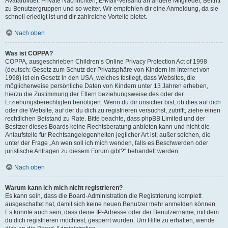
Avatarbilder, Private Nachrichten, E-Mail-Versand an andere Mitglieder, Beitritt
zu Benutzergruppen und so weiter. Wir empfehlen dir eine Anmeldung, da sie
schnell erledigt ist und dir zahlreiche Vorteile bietet.
Nach oben
Was ist COPPA?
COPPA, ausgeschrieben Children’s Online Privacy Protection Act of 1998
(deutsch: Gesetz zum Schutz der Privatsphäre von Kindern im Internet von
1998) ist ein Gesetz in den USA, welches festlegt, dass Websites, die
möglicherweise persönliche Daten von Kindern unter 13 Jahren erheben,
hierzu die Zustimmung der Eltern beziehungsweise des oder der
Erziehungsberechtigten benötigen. Wenn du dir unsicher bist, ob dies auf dich
oder die Website, auf der du dich zu registrieren versuchst, zutrifft, ziehe einen
rechtlichen Beistand zu Rate. Bitte beachte, dass phpBB Limited und der
Besitzer dieses Boards keine Rechtsberatung anbieten kann und nicht die
Anlaufstelle für Rechtsangelegenheiten jeglicher Art ist; außer solchen, die
unter der Frage „An wen soll ich mich wenden, falls es Beschwerden oder
juristische Anfragen zu diesem Forum gibt?“ behandelt werden.
Nach oben
Warum kann ich mich nicht registrieren?
Es kann sein, dass die Board-Administration die Registrierung komplett
ausgeschaltet hat, damit sich keine neuen Benutzer mehr anmelden können.
Es könnte auch sein, dass deine IP-Adresse oder der Benutzername, mit dem
du dich registrieren möchtest, gesperrt wurden. Um Hilfe zu erhalten, wende