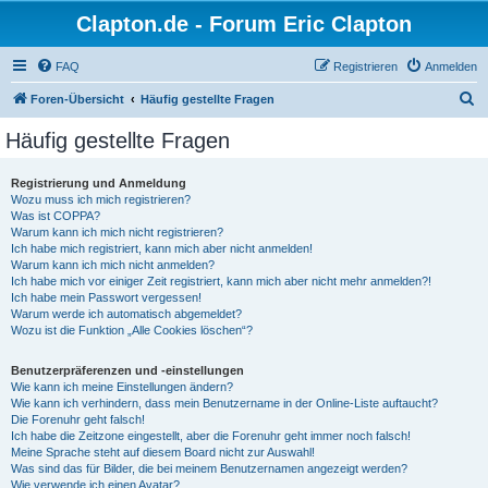
Clapton.de - Forum Eric Clapton
FAQ
Registrieren
Anmelden
S
Foren-Übersicht
Häufig gestellte Fragen
u
Häufig gestellte Fragen
c
h
Registrierung und Anmeldung
Wozu muss ich mich registrieren?
e
Was ist COPPA?
Warum kann ich mich nicht registrieren?
Ich habe mich registriert, kann mich aber nicht anmelden!
Warum kann ich mich nicht anmelden?
Ich habe mich vor einiger Zeit registriert, kann mich aber nicht mehr anmelden?!
Ich habe mein Passwort vergessen!
Warum werde ich automatisch abgemeldet?
Wozu ist die Funktion „Alle Cookies löschen“?
Benutzerpräferenzen und -einstellungen
Wie kann ich meine Einstellungen ändern?
Wie kann ich verhindern, dass mein Benutzername in der Online-Liste auftaucht?
Die Forenuhr geht falsch!
Ich habe die Zeitzone eingestellt, aber die Forenuhr geht immer noch falsch!
Meine Sprache steht auf diesem Board nicht zur Auswahl!
Was sind das für Bilder, die bei meinem Benutzernamen angezeigt werden?
Wie verwende ich einen Avatar?