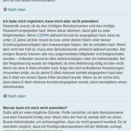
dich an die Board-Administration.
Nach oben
Ich habe mich registriert, kann mich aber nicht anmelden!
Überprüfe zuerst, ob du den richtigen Benutzernamen und das richtige
Passwort eingegeben hast. Wenn diese stimmen, dann gibt es zwei
Möglichkeiten. Wenn
COPPA
aktiviert ist und du angegeben hast, dass du
unter 13 Jahre alt bist, musst du bzw. einer deiner Eltern oder deiner
Erziehungsberechtigten den Anweisungen folgen, die du erhalten hast. Wenn
dies nicht der Fall ist, muss dein Benutzerkonto vielleicht aktiviert werden. Bei
einigen Boards müssen alle neu angemeldeten Mitglieder erst freigeschaltet
werden – entweder musst du dies selbst erledigen oder ein Administrator. Bei
der Registrierung wurde dir mitgeteilt, ob eine Aktivierung nötig ist oder nicht.
Wenn du eine E-Mail erhalten hast, folge den dort enthaltenen Anweisungen.
Ansonsten prüfe, ob du deine E-Mail-Adresse korrekt eingegeben hast oder
die E-Mail von einem Spam-Filter blockiert wurde. Wenn du dir sicher bist,
dass deine E-Mail-Adresse korrekt eingegeben wurde, dann kontaktiere einen
Administrator.
Nach oben
Warum kann ich mich nicht anmelden?
Dafür gibt es viele mögliche Gründe. Prüfe zunächst, ob dein Benutzername
und dein Passwort richtig sind. Wenn dies der Fall ist, wende dich an einen
Board-Administrator, um sicherzugehen, dass du nicht gesperrt wurdest. Es ist
ebenfalls möglich, dass ein Konfigurationsproblem mit der Website vorliegt,