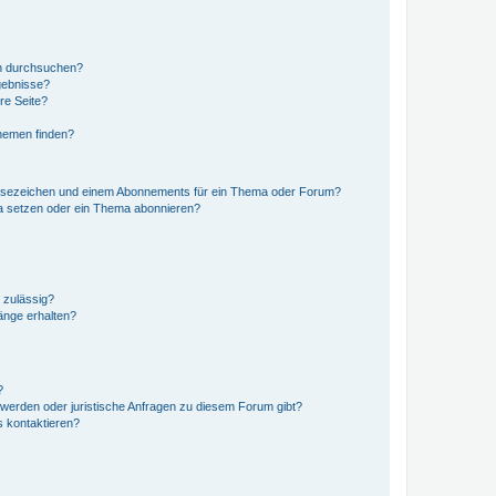
en durchsuchen?
gebnisse?
re Seite?
hemen finden?
esezeichen und einem Abonnements für ein Thema oder Forum?
a setzen oder ein Thema abonnieren?
 zulässig?
hänge erhalten?
?
hwerden oder juristische Anfragen zu diesem Forum gibt?
s kontaktieren?