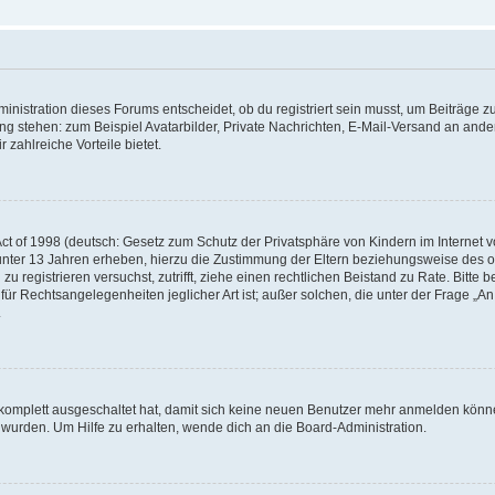
istration dieses Forums entscheidet, ob du registriert sein musst, um Beiträge zu s
ung stehen: zum Beispiel Avatarbilder, Private Nachrichten, E-Mail-Versand an ander
 zahlreiche Vorteile bietet.
t of 1998 (deutsch: Gesetz zum Schutz der Privatsphäre von Kindern im Internet vo
unter 13 Jahren erheben, hierzu die Zustimmung der Eltern beziehungsweise des o
h zu registrieren versuchst, zutrifft, ziehe einen rechtlichen Beistand zu Rate. Bit
für Rechtsangelegenheiten jeglicher Art ist; außer solchen, die unter der Frage „
.
g komplett ausgeschaltet hat, damit sich keine neuen Benutzer mehr anmelden könn
 wurden. Um Hilfe zu erhalten, wende dich an die Board-Administration.