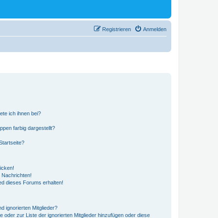
Registrieren
Anmelden
ete ich ihnen bei?
en farbig dargestellt?
tartseite?
icken!
 Nachrichten!
ed dieses Forums erhalten!
d ignorierten Mitglieder?
e oder zur Liste der ignorierten Mitglieder hinzufügen oder diese