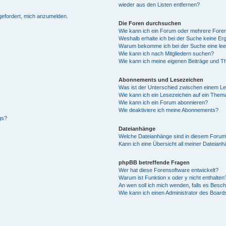
wieder aus den Listen entfernen?
fgefordert, mich anzumelden.
Die Foren durchsuchen
Wie kann ich ein Forum oder mehrere For
Weshalb erhalte ich bei der Suche keine Er
Warum bekomme ich bei der Suche eine lee
Wie kann ich nach Mitgliedern suchen?
Wie kann ich meine eigenen Beiträge und T
Abonnements und Lesezeichen
Was ist der Unterschied zwischen einem L
Wie kann ich ein Lesezeichen auf ein Them
Wie kann ich ein Forum abonnieren?
Wie deaktiviere ich meine Abonnements?
gs?
Dateianhänge
Welche Dateianhänge sind in diesem Forum
Kann ich eine Übersicht all meiner Dateian
phpBB betreffende Fragen
Wer hat diese Forensoftware entwickelt?
Warum ist Funktion x oder y nicht enthalten
An wen soll ich mich wenden, falls es Besc
Wie kann ich einen Administrator des Board