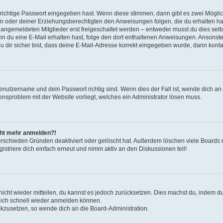
 richtige Passwort eingegeben hast. Wenn diese stimmen, dann gibt es zwei Mögl
tern oder deiner Erziehungsberechtigten den Anweisungen folgen, die du erhalten ha
u angemeldeten Mitglieder erst freigeschaltet werden – entweder musst du dies selbs
. Wenn du eine E-Mail erhalten hast, folge den dort enthaltenen Anweisungen. Ansons
 dir sicher bist, dass deine E-Mail-Adresse korrekt eingegeben wurde, dann kontak
Benutzername und dein Passwort richtig sind. Wenn dies der Fall ist, wende dich a
ionsproblem mit der Website vorliegt, welches ein Administrator lösen muss.
icht mehr anmelden?!
erschieden Gründen deaktiviert oder gelöscht hat. Außerdem löschen viele Boards r
triere dich einfach erneut und nimm aktiv an den Diskussionen teil!
 nicht wieder mitteilen, du kannst es jedoch zurücksetzen. Dies machst du, indem 
 dich schnell wieder anmelden können.
ückzusetzen, so wende dich an die Board-Administration.