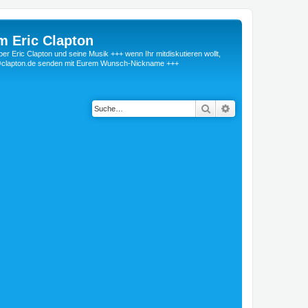
m Eric Clapton
 Eric Clapton und seine Musik +++ wenn Ihr mitdiskutieren wollt,
r@clapton.de senden mit Eurem Wunsch-Nickname +++
Suche
Erweiterte Suche