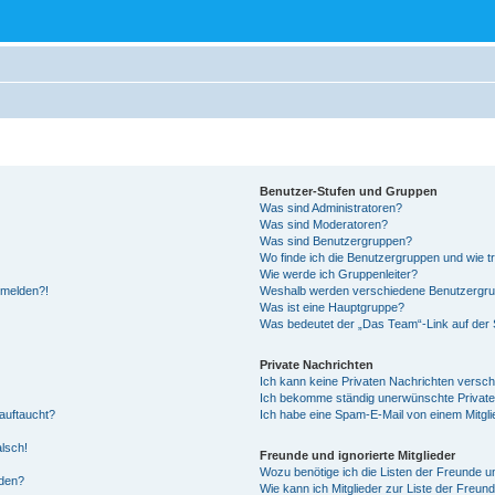
Benutzer-Stufen und Gruppen
Was sind Administratoren?
Was sind Moderatoren?
Was sind Benutzergruppen?
Wo finde ich die Benutzergruppen und wie tr
Wie werde ich Gruppenleiter?
anmelden?!
Weshalb werden verschiedene Benutzergrupp
Was ist eine Hauptgruppe?
Was bedeutet der „Das Team“-Link auf der S
Private Nachrichten
Ich kann keine Privaten Nachrichten versch
Ich bekomme ständig unerwünschte Private
auftaucht?
Ich habe eine Spam-E-Mail von einem Mitgli
alsch!
Freunde und ignorierte Mitglieder
Wozu benötige ich die Listen der Freunde un
rden?
Wie kann ich Mitglieder zur Liste der Freund