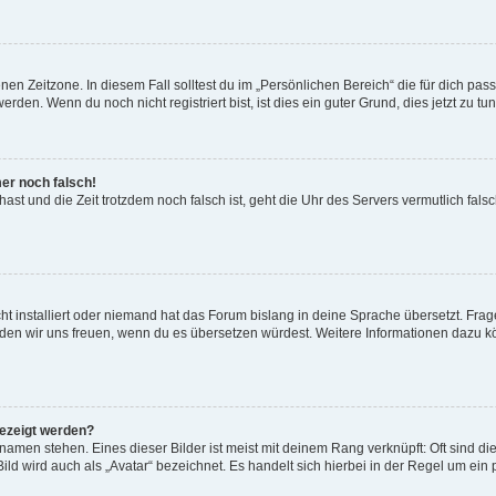
en Zeitzone. In diesem Fall solltest du im „Persönlichen Bereich“ die für dich passe
den. Wenn du noch nicht registriert bist, ist dies ein guter Grund, dies jetzt zu tun
mer noch falsch!
t hast und die Zeit trotzdem noch falsch ist, geht die Uhr des Servers vermutlich fal
t installiert oder niemand hat das Forum bislang in deine Sprache übersetzt. Frag
, würden wir uns freuen, wenn du es übersetzen würdest. Weitere Informationen dazu
gezeigt werden?
amen stehen. Eines dieser Bilder ist meist mit deinem Rang verknüpft: Oft sind di
ld wird auch als „Avatar“ bezeichnet. Es handelt sich hierbei in der Regel um ein