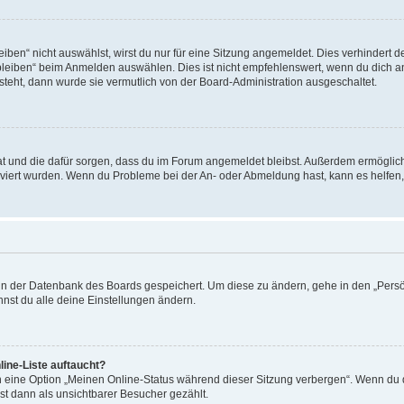
en“ nicht auswählst, wirst du nur für eine Sitzung angemeldet. Dies verhindert 
leiben“ beim Anmelden auswählen. Dies ist nicht empfehlenswert, wenn du dich an
 steht, dann wurde sie vermutlich von der Board-Administration ausgeschaltet.
 hat und die dafür sorgen, dass du im Forum angemeldet bleibst. Außerdem ermögli
tiviert wurden. Wenn du Probleme bei der An- oder Abmeldung hast, kann es helfen
n in der Datenbank des Boards gespeichert. Um diese zu ändern, gehe in den „Persö
nst du alle deine Einstellungen ändern.
ine-Liste auftaucht?
n eine Option „Meinen Online-Status während dieser Sitzung verbergen“. Wenn du d
st dann als unsichtbarer Besucher gezählt.