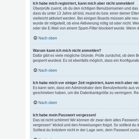
Ich habe mich registriert, kann mich aber nicht anmelden!
Überprüfe zuerst, ob du den richtigen Benutzernamen und das
dass du unter 13 Jahre alt bist, musst du bzw. einer deiner El
vielleicht aktiviert werden. Bei einigen Boards müssen alle ne
wurde dir mitgeteilt, ob eine Aktivierung nötig ist oder nicht
oder die E-Mail von einem Spam-Filter blockiert wurde. Wenn du
Nach oben
Warum kann ich mich nicht anmelden?
Dafür gibt es viele mögliche Gründe. Prüfe zunächst, ob dein 
gesperrt wurdest. Es ist ebenfalls möglich, dass ein Konfigurat
Nach oben
Ich habe mich vor einiger Zeit registriert, kann mich aber n
Es kann sein, dass ein Administrator dein Benutzerkonto aus v
geschrieben haben, um die Datenbankgröße zu verringern. Regis
Nach oben
Ich habe mein Passwort vergessen!
Das ist nicht schlimm! Wir können dir zwar dein altes Passwort
vergessen“ klickst und den Anweisungen folgst. So solltest du
Solltest du trotzdem nicht in der Lage sein, dein Passwort zur