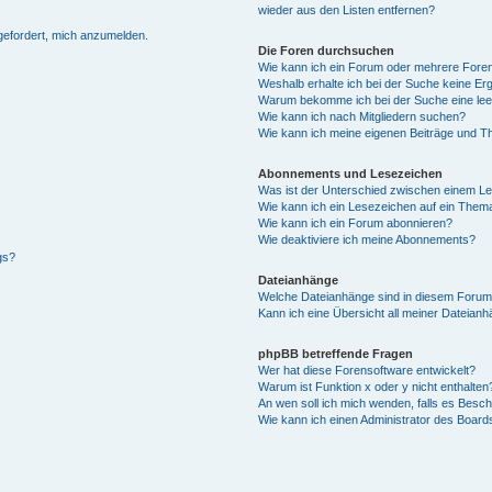
wieder aus den Listen entfernen?
fgefordert, mich anzumelden.
Die Foren durchsuchen
Wie kann ich ein Forum oder mehrere For
Weshalb erhalte ich bei der Suche keine Er
Warum bekomme ich bei der Suche eine lee
Wie kann ich nach Mitgliedern suchen?
Wie kann ich meine eigenen Beiträge und T
Abonnements und Lesezeichen
Was ist der Unterschied zwischen einem L
Wie kann ich ein Lesezeichen auf ein Them
Wie kann ich ein Forum abonnieren?
Wie deaktiviere ich meine Abonnements?
gs?
Dateianhänge
Welche Dateianhänge sind in diesem Forum
Kann ich eine Übersicht all meiner Dateian
phpBB betreffende Fragen
Wer hat diese Forensoftware entwickelt?
Warum ist Funktion x oder y nicht enthalten
An wen soll ich mich wenden, falls es Besc
Wie kann ich einen Administrator des Board