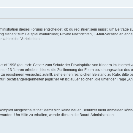
istration dieses Forums entscheidet, ob du registriert sein musst, um Beiträge zu s
ung stehen: zum Beispiel Avatarbilder, Private Nachrichten, E-Mail-Versand an ander
 zahlreiche Vorteile bietet.
t of 1998 (deutsch: Gesetz zum Schutz der Privatsphäre von Kindern im Internet vo
unter 13 Jahren erheben, hierzu die Zustimmung der Eltern beziehungsweise des o
h zu registrieren versuchst, zutrifft, ziehe einen rechtlichen Beistand zu Rate. Bit
für Rechtsangelegenheiten jeglicher Art ist; außer solchen, die unter der Frage „
.
g komplett ausgeschaltet hat, damit sich keine neuen Benutzer mehr anmelden könn
 wurden. Um Hilfe zu erhalten, wende dich an die Board-Administration.