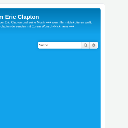
m Eric Clapton
 Eric Clapton und seine Musik +++ wenn Ihr mitdiskutieren wollt,
r@clapton.de senden mit Eurem Wunsch-Nickname +++
Suche
Erweiterte Suche