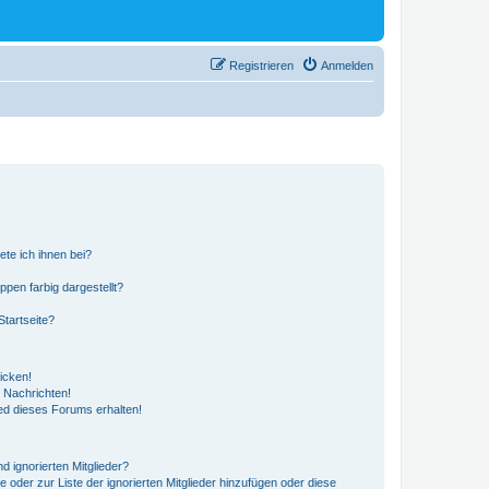
Registrieren
Anmelden
ete ich ihnen bei?
en farbig dargestellt?
tartseite?
icken!
 Nachrichten!
ed dieses Forums erhalten!
d ignorierten Mitglieder?
e oder zur Liste der ignorierten Mitglieder hinzufügen oder diese