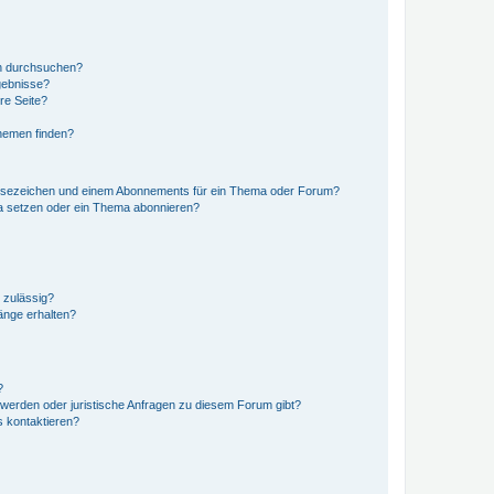
en durchsuchen?
gebnisse?
re Seite?
hemen finden?
esezeichen und einem Abonnements für ein Thema oder Forum?
a setzen oder ein Thema abonnieren?
 zulässig?
hänge erhalten?
?
hwerden oder juristische Anfragen zu diesem Forum gibt?
s kontaktieren?