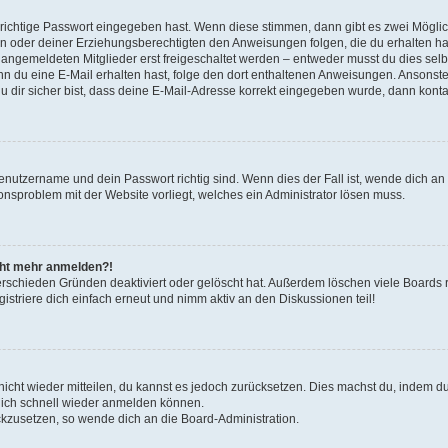
 richtige Passwort eingegeben hast. Wenn diese stimmen, dann gibt es zwei Mögl
tern oder deiner Erziehungsberechtigten den Anweisungen folgen, die du erhalten ha
u angemeldeten Mitglieder erst freigeschaltet werden – entweder musst du dies selbs
. Wenn du eine E-Mail erhalten hast, folge den dort enthaltenen Anweisungen. Ansons
 dir sicher bist, dass deine E-Mail-Adresse korrekt eingegeben wurde, dann kontak
Benutzername und dein Passwort richtig sind. Wenn dies der Fall ist, wende dich a
ionsproblem mit der Website vorliegt, welches ein Administrator lösen muss.
icht mehr anmelden?!
erschieden Gründen deaktiviert oder gelöscht hat. Außerdem löschen viele Boards r
triere dich einfach erneut und nimm aktiv an den Diskussionen teil!
 nicht wieder mitteilen, du kannst es jedoch zurücksetzen. Dies machst du, indem 
 dich schnell wieder anmelden können.
ückzusetzen, so wende dich an die Board-Administration.