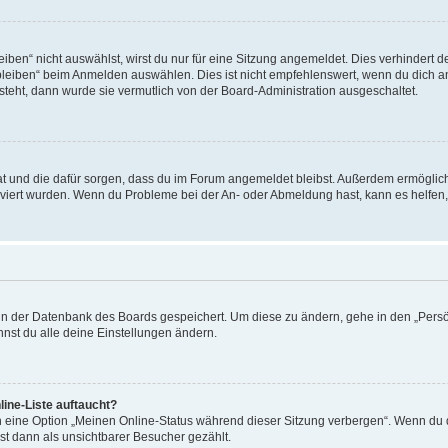
en“ nicht auswählst, wirst du nur für eine Sitzung angemeldet. Dies verhindert 
leiben“ beim Anmelden auswählen. Dies ist nicht empfehlenswert, wenn du dich an
 steht, dann wurde sie vermutlich von der Board-Administration ausgeschaltet.
 hat und die dafür sorgen, dass du im Forum angemeldet bleibst. Außerdem ermögli
tiviert wurden. Wenn du Probleme bei der An- oder Abmeldung hast, kann es helfen
n in der Datenbank des Boards gespeichert. Um diese zu ändern, gehe in den „Persö
nst du alle deine Einstellungen ändern.
ine-Liste auftaucht?
n eine Option „Meinen Online-Status während dieser Sitzung verbergen“. Wenn du d
st dann als unsichtbarer Besucher gezählt.