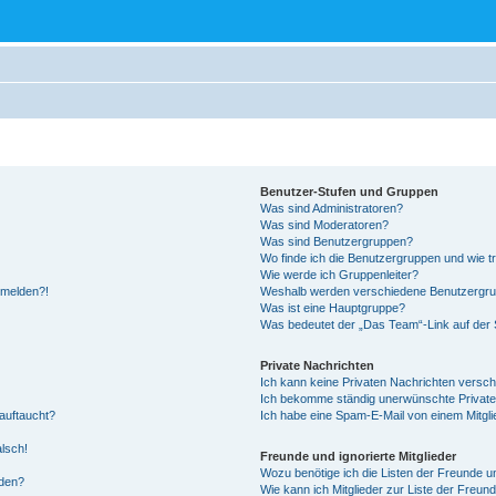
Benutzer-Stufen und Gruppen
Was sind Administratoren?
Was sind Moderatoren?
Was sind Benutzergruppen?
Wo finde ich die Benutzergruppen und wie tr
Wie werde ich Gruppenleiter?
anmelden?!
Weshalb werden verschiedene Benutzergrupp
Was ist eine Hauptgruppe?
Was bedeutet der „Das Team“-Link auf der S
Private Nachrichten
Ich kann keine Privaten Nachrichten versch
Ich bekomme ständig unerwünschte Private
auftaucht?
Ich habe eine Spam-E-Mail von einem Mitgli
alsch!
Freunde und ignorierte Mitglieder
Wozu benötige ich die Listen der Freunde un
rden?
Wie kann ich Mitglieder zur Liste der Freund