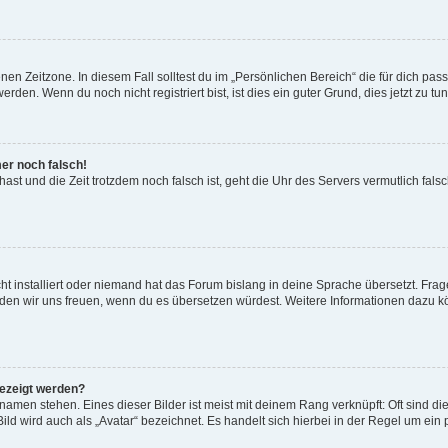
en Zeitzone. In diesem Fall solltest du im „Persönlichen Bereich“ die für dich passe
den. Wenn du noch nicht registriert bist, ist dies ein guter Grund, dies jetzt zu tun
mer noch falsch!
t hast und die Zeit trotzdem noch falsch ist, geht die Uhr des Servers vermutlich fal
t installiert oder niemand hat das Forum bislang in deine Sprache übersetzt. Frag
, würden wir uns freuen, wenn du es übersetzen würdest. Weitere Informationen dazu
gezeigt werden?
amen stehen. Eines dieser Bilder ist meist mit deinem Rang verknüpft: Oft sind di
ld wird auch als „Avatar“ bezeichnet. Es handelt sich hierbei in der Regel um ein