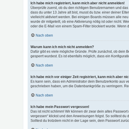
Ich habe mich registriert, kann mich aber nicht anmelden!
Überprüfe zuerst, ob du den richtigen Benutzernamen und das
dass du unter 13 Jahre alt bist, musst du bzw. einer deiner El
vielleicht aktiviert werden. Bei einigen Boards müssen alle ne
wurde dir mitgeteilt, ob eine Aktivierung nötig ist oder nicht
oder die E-Mail von einem Spam-Filter blockiert wurde. Wenn du
Nach oben
Warum kann ich mich nicht anmelden?
Dafür gibt es viele mögliche Gründe. Prüfe zunächst, ob dein 
gesperrt wurdest. Es ist ebenfalls möglich, dass ein Konfigurat
Nach oben
Ich habe mich vor einiger Zeit registriert, kann mich aber n
Es kann sein, dass ein Administrator dein Benutzerkonto aus v
geschrieben haben, um die Datenbankgröße zu verringern. Regis
Nach oben
Ich habe mein Passwort vergessen!
Das ist nicht schlimm! Wir können dir zwar dein altes Passwort
vergessen“ klickst und den Anweisungen folgst. So solltest du
Solltest du trotzdem nicht in der Lage sein, dein Passwort zur