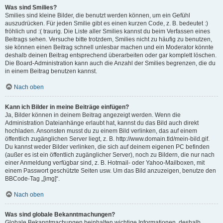
Was sind Smilies?
Smilies sind kleine Bilder, die benutzt werden können, um ein Gefühl
auszudrücken. Für jeden Smilie gibt es einen kurzen Code, z. B. bedeutet :)
fröhlich und :( traurig. Die Liste aller Smilies kannst du beim Verfassen eines
Beitrags sehen. Versuche bitte trotzdem, Smilies nicht zu häufig zu benutzen,
sie können einen Beitrag schnell unlesbar machen und ein Moderator könnte
deshalb deinen Beitrag entsprechend überarbeiten oder gar komplett löschen.
Die Board-Administration kann auch die Anzahl der Smilies begrenzen, die du
in einem Beitrag benutzen kannst.
Nach oben
Kann ich Bilder in meine Beiträge einfügen?
Ja, Bilder können in deinem Beitrag angezeigt werden. Wenn die
Administration Dateianhänge erlaubt hat, kannst du das Bild auch direkt
hochladen. Ansonsten musst du zu einem Bild verlinken, das auf einem
öffentlich zugänglichen Server liegt, z. B. http://www.domain.tld/mein-bild.gif.
Du kannst weder Bilder verlinken, die sich auf deinem eigenen PC befinden
(außer es ist ein öffentlich zugänglicher Server), noch zu Bildern, die nur nach
einer Anmeldung verfügbar sind, z. B. Hotmail- oder Yahoo-Mailboxen, mit
einem Passwort geschützte Seiten usw. Um das Bild anzuzeigen, benutze den
BBCode-Tag „[img]“.
Nach oben
Was sind globale Bekanntmachungen?
Globale Bekanntmachungen beinhalten wichtige Informationen, deshalb