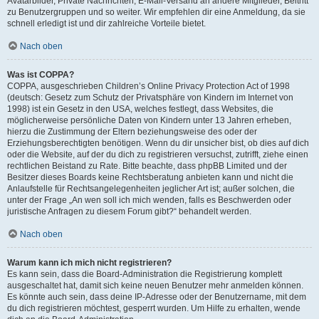
Avatarbilder, Private Nachrichten, E-Mail-Versand an andere Mitglieder, Beitritt
zu Benutzergruppen und so weiter. Wir empfehlen dir eine Anmeldung, da sie
schnell erledigt ist und dir zahlreiche Vorteile bietet.
Nach oben
Was ist COPPA?
COPPA, ausgeschrieben Children’s Online Privacy Protection Act of 1998
(deutsch: Gesetz zum Schutz der Privatsphäre von Kindern im Internet von
1998) ist ein Gesetz in den USA, welches festlegt, dass Websites, die
möglicherweise persönliche Daten von Kindern unter 13 Jahren erheben,
hierzu die Zustimmung der Eltern beziehungsweise des oder der
Erziehungsberechtigten benötigen. Wenn du dir unsicher bist, ob dies auf dich
oder die Website, auf der du dich zu registrieren versuchst, zutrifft, ziehe einen
rechtlichen Beistand zu Rate. Bitte beachte, dass phpBB Limited und der
Besitzer dieses Boards keine Rechtsberatung anbieten kann und nicht die
Anlaufstelle für Rechtsangelegenheiten jeglicher Art ist; außer solchen, die
unter der Frage „An wen soll ich mich wenden, falls es Beschwerden oder
juristische Anfragen zu diesem Forum gibt?“ behandelt werden.
Nach oben
Warum kann ich mich nicht registrieren?
Es kann sein, dass die Board-Administration die Registrierung komplett
ausgeschaltet hat, damit sich keine neuen Benutzer mehr anmelden können.
Es könnte auch sein, dass deine IP-Adresse oder der Benutzername, mit dem
du dich registrieren möchtest, gesperrt wurden. Um Hilfe zu erhalten, wende