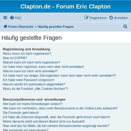
Clapton.de - Forum Eric Clapton
FAQ
Registrieren
Anmelden
S
Foren-Übersicht
Häufig gestellte Fragen
u
Häufig gestellte Fragen
c
h
Registrierung und Anmeldung
Wozu muss ich mich registrieren?
e
Was ist COPPA?
Warum kann ich mich nicht registrieren?
Ich habe mich registriert, kann mich aber nicht anmelden!
Warum kann ich mich nicht anmelden?
Ich habe mich vor einiger Zeit registriert, kann mich aber nicht mehr anmelden?!
Ich habe mein Passwort vergessen!
Warum werde ich automatisch abgemeldet?
Wozu ist die Funktion „Alle Cookies löschen“?
Benutzerpräferenzen und -einstellungen
Wie kann ich meine Einstellungen ändern?
Wie kann ich verhindern, dass mein Benutzername in der Online-Liste auftaucht?
Die Forenuhr geht falsch!
Ich habe die Zeitzone eingestellt, aber die Forenuhr geht immer noch falsch!
Meine Sprache steht auf diesem Board nicht zur Auswahl!
Was sind das für Bilder, die bei meinem Benutzernamen angezeigt werden?
Wie verwende ich einen Avatar?