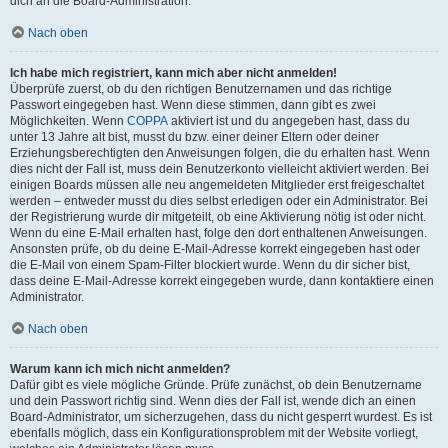
dich an die Board-Administration.
Nach oben
Ich habe mich registriert, kann mich aber nicht anmelden!
Überprüfe zuerst, ob du den richtigen Benutzernamen und das richtige
Passwort eingegeben hast. Wenn diese stimmen, dann gibt es zwei
Möglichkeiten. Wenn
COPPA
aktiviert ist und du angegeben hast, dass du
unter 13 Jahre alt bist, musst du bzw. einer deiner Eltern oder deiner
Erziehungsberechtigten den Anweisungen folgen, die du erhalten hast. Wenn
dies nicht der Fall ist, muss dein Benutzerkonto vielleicht aktiviert werden. Bei
einigen Boards müssen alle neu angemeldeten Mitglieder erst freigeschaltet
werden – entweder musst du dies selbst erledigen oder ein Administrator. Bei
der Registrierung wurde dir mitgeteilt, ob eine Aktivierung nötig ist oder nicht.
Wenn du eine E-Mail erhalten hast, folge den dort enthaltenen Anweisungen.
Ansonsten prüfe, ob du deine E-Mail-Adresse korrekt eingegeben hast oder
die E-Mail von einem Spam-Filter blockiert wurde. Wenn du dir sicher bist,
dass deine E-Mail-Adresse korrekt eingegeben wurde, dann kontaktiere einen
Administrator.
Nach oben
Warum kann ich mich nicht anmelden?
Dafür gibt es viele mögliche Gründe. Prüfe zunächst, ob dein Benutzername
und dein Passwort richtig sind. Wenn dies der Fall ist, wende dich an einen
Board-Administrator, um sicherzugehen, dass du nicht gesperrt wurdest. Es ist
ebenfalls möglich, dass ein Konfigurationsproblem mit der Website vorliegt,