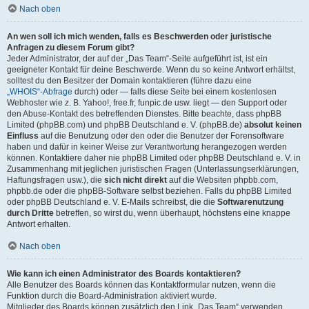
Nach oben
An wen soll ich mich wenden, falls es Beschwerden oder juristische
Anfragen zu diesem Forum gibt?
Jeder Administrator, der auf der „Das Team“-Seite aufgeführt ist, ist ein
geeigneter Kontakt für deine Beschwerde. Wenn du so keine Antwort erhältst,
solltest du den Besitzer der Domain kontaktieren (führe dazu eine
„WHOIS“-Abfrage
durch) oder — falls diese Seite bei einem kostenlosen
Webhoster wie z. B. Yahoo!, free.fr, funpic.de usw. liegt — den Support oder
den Abuse-Kontakt des betreffenden Dienstes. Bitte beachte, dass phpBB
Limited (phpBB.com) und phpBB Deutschland e. V. (phpBB.de)
absolut keinen
Einfluss
auf die Benutzung oder den oder die Benutzer der Forensoftware
haben und dafür in keiner Weise zur Verantwortung herangezogen werden
können. Kontaktiere daher nie phpBB Limited oder phpBB Deutschland e. V. in
Zusammenhang mit jeglichen juristischen Fragen (Unterlassungserklärungen,
Haftungsfragen usw.), die
sich nicht direkt
auf die Websiten phpbb.com,
phpbb.de oder die phpBB-Software selbst beziehen. Falls du phpBB Limited
oder phpBB Deutschland e. V. E-Mails schreibst, die die
Softwarenutzung
durch Dritte
betreffen, so wirst du, wenn überhaupt, höchstens eine knappe
Antwort erhalten.
Nach oben
Wie kann ich einen Administrator des Boards kontaktieren?
Alle Benutzer des Boards können das Kontaktformular nutzen, wenn die
Funktion durch die Board-Administration aktiviert wurde.
Mitglieder des Boards können zusätzlich den Link „Das Team“ verwenden.