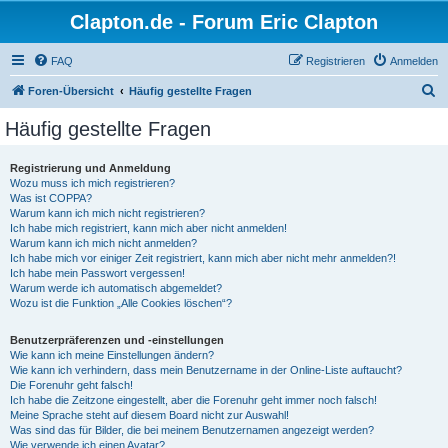
Clapton.de - Forum Eric Clapton
FAQ
Registrieren
Anmelden
S
Foren-Übersicht
Häufig gestellte Fragen
u
Häufig gestellte Fragen
c
h
Registrierung und Anmeldung
Wozu muss ich mich registrieren?
e
Was ist COPPA?
Warum kann ich mich nicht registrieren?
Ich habe mich registriert, kann mich aber nicht anmelden!
Warum kann ich mich nicht anmelden?
Ich habe mich vor einiger Zeit registriert, kann mich aber nicht mehr anmelden?!
Ich habe mein Passwort vergessen!
Warum werde ich automatisch abgemeldet?
Wozu ist die Funktion „Alle Cookies löschen“?
Benutzerpräferenzen und -einstellungen
Wie kann ich meine Einstellungen ändern?
Wie kann ich verhindern, dass mein Benutzername in der Online-Liste auftaucht?
Die Forenuhr geht falsch!
Ich habe die Zeitzone eingestellt, aber die Forenuhr geht immer noch falsch!
Meine Sprache steht auf diesem Board nicht zur Auswahl!
Was sind das für Bilder, die bei meinem Benutzernamen angezeigt werden?
Wie verwende ich einen Avatar?