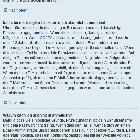
dich an die Board-Administration.
Nach oben
Ich habe mich registriert, kann mich aber nicht anmelden!
Überprüfe zuerst, ob du den richtigen Benutzernamen und das richtige
Passwort eingegeben hast. Wenn diese stimmen, dann gibt es zwei
Möglichkeiten. Wenn
COPPA
aktiviert ist und du angegeben hast, dass du
unter 13 Jahre alt bist, musst du bzw. einer deiner Eltern oder deiner
Erziehungsberechtigten den Anweisungen folgen, die du erhalten hast. Wenn
dies nicht der Fall ist, muss dein Benutzerkonto vielleicht aktiviert werden. Bei
einigen Boards müssen alle neu angemeldeten Mitglieder erst freigeschaltet
werden – entweder musst du dies selbst erledigen oder ein Administrator. Bei
der Registrierung wurde dir mitgeteilt, ob eine Aktivierung nötig ist oder nicht.
Wenn du eine E-Mail erhalten hast, folge den dort enthaltenen Anweisungen.
Ansonsten prüfe, ob du deine E-Mail-Adresse korrekt eingegeben hast oder
die E-Mail von einem Spam-Filter blockiert wurde. Wenn du dir sicher bist,
dass deine E-Mail-Adresse korrekt eingegeben wurde, dann kontaktiere einen
Administrator.
Nach oben
Warum kann ich mich nicht anmelden?
Dafür gibt es viele mögliche Gründe. Prüfe zunächst, ob dein Benutzername
und dein Passwort richtig sind. Wenn dies der Fall ist, wende dich an einen
Board-Administrator, um sicherzugehen, dass du nicht gesperrt wurdest. Es ist
ebenfalls möglich, dass ein Konfigurationsproblem mit der Website vorliegt,