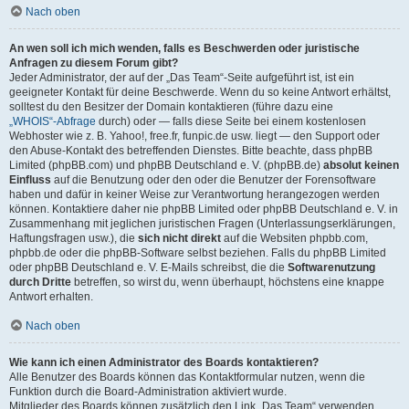
Nach oben
An wen soll ich mich wenden, falls es Beschwerden oder juristische
Anfragen zu diesem Forum gibt?
Jeder Administrator, der auf der „Das Team“-Seite aufgeführt ist, ist ein
geeigneter Kontakt für deine Beschwerde. Wenn du so keine Antwort erhältst,
solltest du den Besitzer der Domain kontaktieren (führe dazu eine
„WHOIS“-Abfrage
durch) oder — falls diese Seite bei einem kostenlosen
Webhoster wie z. B. Yahoo!, free.fr, funpic.de usw. liegt — den Support oder
den Abuse-Kontakt des betreffenden Dienstes. Bitte beachte, dass phpBB
Limited (phpBB.com) und phpBB Deutschland e. V. (phpBB.de)
absolut keinen
Einfluss
auf die Benutzung oder den oder die Benutzer der Forensoftware
haben und dafür in keiner Weise zur Verantwortung herangezogen werden
können. Kontaktiere daher nie phpBB Limited oder phpBB Deutschland e. V. in
Zusammenhang mit jeglichen juristischen Fragen (Unterlassungserklärungen,
Haftungsfragen usw.), die
sich nicht direkt
auf die Websiten phpbb.com,
phpbb.de oder die phpBB-Software selbst beziehen. Falls du phpBB Limited
oder phpBB Deutschland e. V. E-Mails schreibst, die die
Softwarenutzung
durch Dritte
betreffen, so wirst du, wenn überhaupt, höchstens eine knappe
Antwort erhalten.
Nach oben
Wie kann ich einen Administrator des Boards kontaktieren?
Alle Benutzer des Boards können das Kontaktformular nutzen, wenn die
Funktion durch die Board-Administration aktiviert wurde.
Mitglieder des Boards können zusätzlich den Link „Das Team“ verwenden.