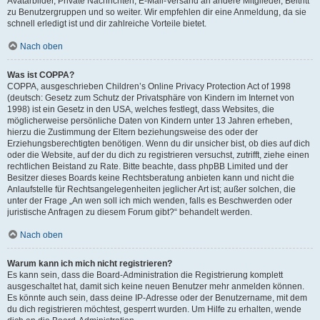
Avatarbilder, Private Nachrichten, E-Mail-Versand an andere Mitglieder, Beitritt
zu Benutzergruppen und so weiter. Wir empfehlen dir eine Anmeldung, da sie
schnell erledigt ist und dir zahlreiche Vorteile bietet.
Nach oben
Was ist COPPA?
COPPA, ausgeschrieben Children’s Online Privacy Protection Act of 1998
(deutsch: Gesetz zum Schutz der Privatsphäre von Kindern im Internet von
1998) ist ein Gesetz in den USA, welches festlegt, dass Websites, die
möglicherweise persönliche Daten von Kindern unter 13 Jahren erheben,
hierzu die Zustimmung der Eltern beziehungsweise des oder der
Erziehungsberechtigten benötigen. Wenn du dir unsicher bist, ob dies auf dich
oder die Website, auf der du dich zu registrieren versuchst, zutrifft, ziehe einen
rechtlichen Beistand zu Rate. Bitte beachte, dass phpBB Limited und der
Besitzer dieses Boards keine Rechtsberatung anbieten kann und nicht die
Anlaufstelle für Rechtsangelegenheiten jeglicher Art ist; außer solchen, die
unter der Frage „An wen soll ich mich wenden, falls es Beschwerden oder
juristische Anfragen zu diesem Forum gibt?“ behandelt werden.
Nach oben
Warum kann ich mich nicht registrieren?
Es kann sein, dass die Board-Administration die Registrierung komplett
ausgeschaltet hat, damit sich keine neuen Benutzer mehr anmelden können.
Es könnte auch sein, dass deine IP-Adresse oder der Benutzername, mit dem
du dich registrieren möchtest, gesperrt wurden. Um Hilfe zu erhalten, wende