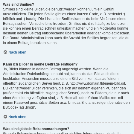
Was sind Smilies?
Smilies sind kleine Bilder, die benutzt werden können, um ein Gefühl
auszudrücken. Für jeden Smilie gibt es einen kurzen Code, z. B. bedeutet :)
fröhlich und :( traurig. Die Liste aller Smilies kannst du beim Verfassen eines
Beitrags sehen. Versuche bitte trotzdem, Smilies nicht zu häufig zu benutzen,
sie können einen Beitrag schnell unlesbar machen und ein Moderator könnte
deshalb deinen Beitrag entsprechend überarbeiten oder gar komplett löschen.
Die Board-Administration kann auch die Anzahl der Smilies begrenzen, die du
in einem Beitrag benutzen kannst.
Nach oben
Kann ich Bilder in meine Beiträge einfügen?
Ja, Bilder können in deinem Beitrag angezeigt werden. Wenn die
Administration Dateianhänge erlaubt hat, kannst du das Bild auch direkt
hochladen. Ansonsten musst du zu einem Bild verlinken, das auf einem
öffentlich zugänglichen Server liegt, z. B. http://www.domain.tld/mein-bild.gif.
Du kannst weder Bilder verlinken, die sich auf deinem eigenen PC befinden
(außer es ist ein öffentlich zugänglicher Server), noch zu Bildern, die nur nach
einer Anmeldung verfügbar sind, z. B. Hotmail- oder Yahoo-Mailboxen, mit
einem Passwort geschützte Seiten usw. Um das Bild anzuzeigen, benutze den
BBCode-Tag „[img]“.
Nach oben
Was sind globale Bekanntmachungen?
Globale Bekanntmachungen beinhalten wichtige Informationen, deshalb