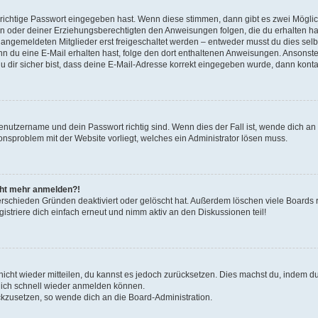
 richtige Passwort eingegeben hast. Wenn diese stimmen, dann gibt es zwei Mögl
tern oder deiner Erziehungsberechtigten den Anweisungen folgen, die du erhalten ha
u angemeldeten Mitglieder erst freigeschaltet werden – entweder musst du dies selbs
. Wenn du eine E-Mail erhalten hast, folge den dort enthaltenen Anweisungen. Ansons
 dir sicher bist, dass deine E-Mail-Adresse korrekt eingegeben wurde, dann kontak
Benutzername und dein Passwort richtig sind. Wenn dies der Fall ist, wende dich a
ionsproblem mit der Website vorliegt, welches ein Administrator lösen muss.
icht mehr anmelden?!
erschieden Gründen deaktiviert oder gelöscht hat. Außerdem löschen viele Boards r
triere dich einfach erneut und nimm aktiv an den Diskussionen teil!
 nicht wieder mitteilen, du kannst es jedoch zurücksetzen. Dies machst du, indem 
 dich schnell wieder anmelden können.
ückzusetzen, so wende dich an die Board-Administration.