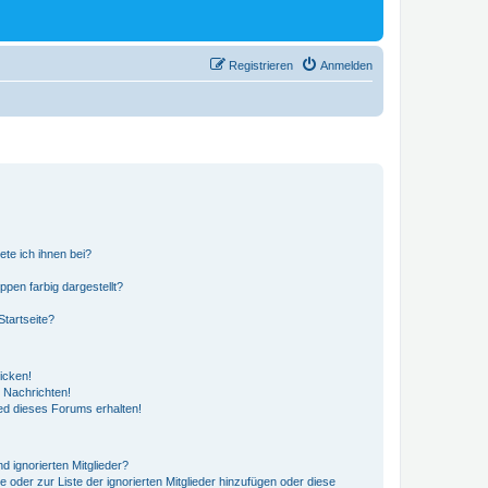
Registrieren
Anmelden
ete ich ihnen bei?
en farbig dargestellt?
tartseite?
icken!
 Nachrichten!
ed dieses Forums erhalten!
d ignorierten Mitglieder?
e oder zur Liste der ignorierten Mitglieder hinzufügen oder diese