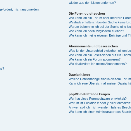
wieder aus den Listen entfernen?
fgefordert, mich anzumelden.
Die Foren durchsuchen
Wie kann ich ein Forum oder mehrere For
Weshalb erhalte ich bei der Suche keine Er
Warum bekomme ich bei der Suche eine lee
Wie kann ich nach Mitgliedern suchen?
Wie kann ich meine eigenen Beiträge und T
Abonnements und Lesezeichen
Was ist der Unterschied zwischen einem L
Wie kann ich ein Lesezeichen auf ein Them
Wie kann ich ein Forum abonnieren?
Wie deaktiviere ich meine Abonnements?
gs?
Dateianhänge
Welche Dateianhänge sind in diesem Forum
Kann ich eine Übersicht all meiner Dateian
phpBB betreffende Fragen
Wer hat diese Forensoftware entwickelt?
Warum ist Funktion x oder y nicht enthalten
An wen soll ich mich wenden, falls es Besc
Wie kann ich einen Administrator des Board