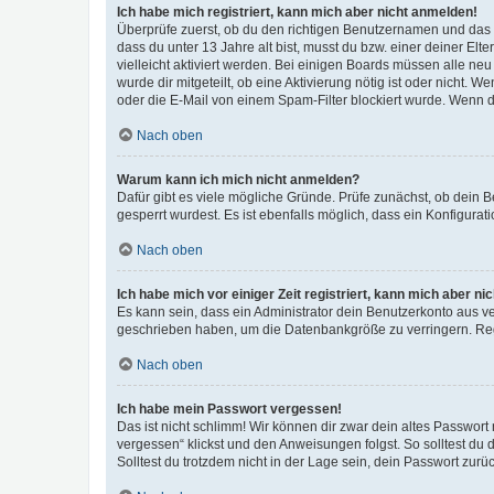
Ich habe mich registriert, kann mich aber nicht anmelden!
Überprüfe zuerst, ob du den richtigen Benutzernamen und das
dass du unter 13 Jahre alt bist, musst du bzw. einer deiner El
vielleicht aktiviert werden. Bei einigen Boards müssen alle ne
wurde dir mitgeteilt, ob eine Aktivierung nötig ist oder nicht
oder die E-Mail von einem Spam-Filter blockiert wurde. Wenn du
Nach oben
Warum kann ich mich nicht anmelden?
Dafür gibt es viele mögliche Gründe. Prüfe zunächst, ob dein 
gesperrt wurdest. Es ist ebenfalls möglich, dass ein Konfigurat
Nach oben
Ich habe mich vor einiger Zeit registriert, kann mich aber n
Es kann sein, dass ein Administrator dein Benutzerkonto aus v
geschrieben haben, um die Datenbankgröße zu verringern. Regis
Nach oben
Ich habe mein Passwort vergessen!
Das ist nicht schlimm! Wir können dir zwar dein altes Passwort
vergessen“ klickst und den Anweisungen folgst. So solltest du
Solltest du trotzdem nicht in der Lage sein, dein Passwort zur