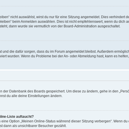
en“ nicht auswählst, wirst du nur für eine Sitzung angemeldet. Dies verhindert 
leiben“ beim Anmelden auswählen. Dies ist nicht empfehlenswert, wenn du dich an
 steht, dann wurde sie vermutlich von der Board-Administration ausgeschaltet.
 hat und die dafür sorgen, dass du im Forum angemeldet bleibst. Außerdem ermögli
tiviert wurden. Wenn du Probleme bei der An- oder Abmeldung hast, kann es helfen
n in der Datenbank des Boards gespeichert. Um diese zu ändern, gehe in den „Persö
nst du alle deine Einstellungen ändern.
ine-Liste auftaucht?
n eine Option „Meinen Online-Status während dieser Sitzung verbergen“. Wenn du d
st dann als unsichtbarer Besucher gezählt.