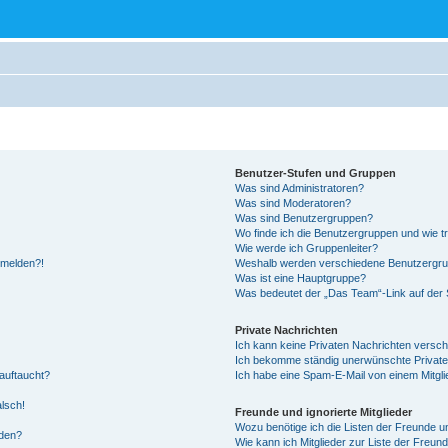
Benutzer-Stufen und Gruppen
Was sind Administratoren?
Was sind Moderatoren?
Was sind Benutzergruppen?
Wo finde ich die Benutzergruppen und wie tr
Wie werde ich Gruppenleiter?
anmelden?!
Weshalb werden verschiedene Benutzergrupp
Was ist eine Hauptgruppe?
Was bedeutet der „Das Team“-Link auf der S
Private Nachrichten
Ich kann keine Privaten Nachrichten versch
Ich bekomme ständig unerwünschte Private
auftaucht?
Ich habe eine Spam-E-Mail von einem Mitgli
alsch!
Freunde und ignorierte Mitglieder
Wozu benötige ich die Listen der Freunde un
rden?
Wie kann ich Mitglieder zur Liste der Freund