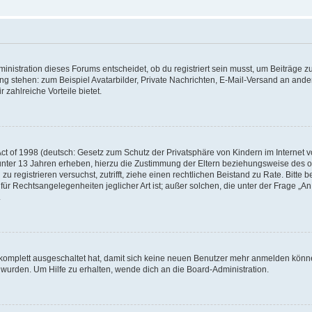
istration dieses Forums entscheidet, ob du registriert sein musst, um Beiträge zu s
ung stehen: zum Beispiel Avatarbilder, Private Nachrichten, E-Mail-Versand an ander
 zahlreiche Vorteile bietet.
t of 1998 (deutsch: Gesetz zum Schutz der Privatsphäre von Kindern im Internet vo
unter 13 Jahren erheben, hierzu die Zustimmung der Eltern beziehungsweise des o
h zu registrieren versuchst, zutrifft, ziehe einen rechtlichen Beistand zu Rate. Bit
für Rechtsangelegenheiten jeglicher Art ist; außer solchen, die unter der Frage „
.
g komplett ausgeschaltet hat, damit sich keine neuen Benutzer mehr anmelden könn
 wurden. Um Hilfe zu erhalten, wende dich an die Board-Administration.