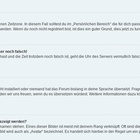
en Zeitzone. In diesem Fall solltest du im „Persönlichen Bereich“ die für dich passe
den. Wenn du noch nicht registriert bist, ist dies ein guter Grund, dies jetzt zu tun
mer noch falsch!
t hast und die Zeit trotzdem noch falsch ist, geht die Uhr des Servers vermutlich fal
t installiert oder niemand hat das Forum bislang in deine Sprache übersetzt. Frag
, würden wir uns freuen, wenn du es übersetzen würdest. Weitere Informationen dazu
gezeigt werden?
amen stehen. Eines dieser Bilder ist meist mit deinem Rang verknüpft: Oft sind di
ld wird auch als „Avatar“ bezeichnet. Es handelt sich hierbei in der Regel um ein