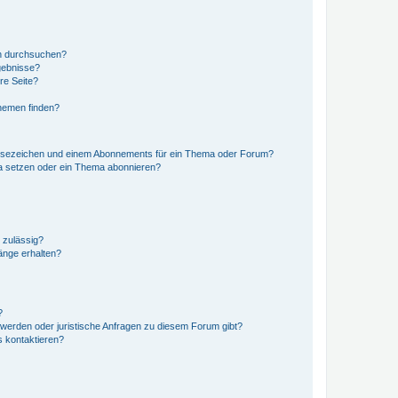
en durchsuchen?
gebnisse?
re Seite?
hemen finden?
esezeichen und einem Abonnements für ein Thema oder Forum?
a setzen oder ein Thema abonnieren?
 zulässig?
hänge erhalten?
?
hwerden oder juristische Anfragen zu diesem Forum gibt?
s kontaktieren?