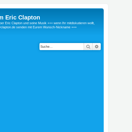
m Eric Clapton
 Eric Clapton und seine Musik +++ wenn Ihr mitdiskutieren wollt,
r@clapton.de senden mit Eurem Wunsch-Nickname +++
Suche
Erweiterte Suche