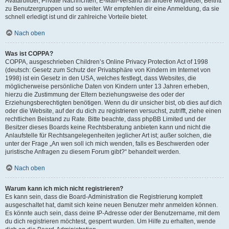
Avatarbilder, Private Nachrichten, E-Mail-Versand an andere Mitglieder, Beitritt
zu Benutzergruppen und so weiter. Wir empfehlen dir eine Anmeldung, da sie
schnell erledigt ist und dir zahlreiche Vorteile bietet.
Nach oben
Was ist COPPA?
COPPA, ausgeschrieben Children’s Online Privacy Protection Act of 1998
(deutsch: Gesetz zum Schutz der Privatsphäre von Kindern im Internet von
1998) ist ein Gesetz in den USA, welches festlegt, dass Websites, die
möglicherweise persönliche Daten von Kindern unter 13 Jahren erheben,
hierzu die Zustimmung der Eltern beziehungsweise des oder der
Erziehungsberechtigten benötigen. Wenn du dir unsicher bist, ob dies auf dich
oder die Website, auf der du dich zu registrieren versuchst, zutrifft, ziehe einen
rechtlichen Beistand zu Rate. Bitte beachte, dass phpBB Limited und der
Besitzer dieses Boards keine Rechtsberatung anbieten kann und nicht die
Anlaufstelle für Rechtsangelegenheiten jeglicher Art ist; außer solchen, die
unter der Frage „An wen soll ich mich wenden, falls es Beschwerden oder
juristische Anfragen zu diesem Forum gibt?“ behandelt werden.
Nach oben
Warum kann ich mich nicht registrieren?
Es kann sein, dass die Board-Administration die Registrierung komplett
ausgeschaltet hat, damit sich keine neuen Benutzer mehr anmelden können.
Es könnte auch sein, dass deine IP-Adresse oder der Benutzername, mit dem
du dich registrieren möchtest, gesperrt wurden. Um Hilfe zu erhalten, wende