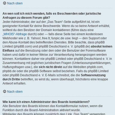
Nach oben
An wen soll ich mich wenden, falls es Beschwerden oder juristische
Anfragen zu diesem Forum gibt?
Jeder Administrator, der auf der „Das Team“-Seite aufgeführt ist, ist ein
geeigneter Kontakt für deine Beschwerde. Wenn du so keine Antwort erhältst,
solltest du den Besitzer der Domain kontaktieren (führe dazu eine
„WHOIS“-Abfrage
durch) oder — falls diese Seite bei einem kostenlosen
Webhoster wie z. B. Yahoo!, free.fr, funpic.de usw. liegt — den Support oder
den Abuse-Kontakt des betreffenden Dienstes. Bitte beachte, dass phpBB
Limited (phpBB.com) und phpBB Deutschland e. V. (phpBB.de)
absolut keinen
Einfluss
auf die Benutzung oder den oder die Benutzer der Forensoftware
haben und dafür in keiner Weise zur Verantwortung herangezogen werden
können. Kontaktiere daher nie phpBB Limited oder phpBB Deutschland e. V. in
Zusammenhang mit jeglichen juristischen Fragen (Unterlassungserklärungen,
Haftungsfragen usw.), die
sich nicht direkt
auf die Websiten phpbb.com,
phpbb.de oder die phpBB-Software selbst beziehen. Falls du phpBB Limited
oder phpBB Deutschland e. V. E-Mails schreibst, die die
Softwarenutzung
durch Dritte
betreffen, so wirst du, wenn überhaupt, höchstens eine knappe
Antwort erhalten.
Nach oben
Wie kann ich einen Administrator des Boards kontaktieren?
Alle Benutzer des Boards können das Kontaktformular nutzen, wenn die
Funktion durch die Board-Administration aktiviert wurde.
Mitglieder des Boards können zusätzlich den Link „Das Team“ verwenden.