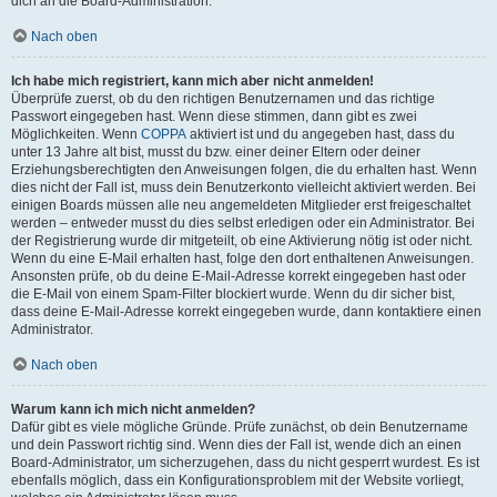
dich an die Board-Administration.
Nach oben
Ich habe mich registriert, kann mich aber nicht anmelden!
Überprüfe zuerst, ob du den richtigen Benutzernamen und das richtige
Passwort eingegeben hast. Wenn diese stimmen, dann gibt es zwei
Möglichkeiten. Wenn
COPPA
aktiviert ist und du angegeben hast, dass du
unter 13 Jahre alt bist, musst du bzw. einer deiner Eltern oder deiner
Erziehungsberechtigten den Anweisungen folgen, die du erhalten hast. Wenn
dies nicht der Fall ist, muss dein Benutzerkonto vielleicht aktiviert werden. Bei
einigen Boards müssen alle neu angemeldeten Mitglieder erst freigeschaltet
werden – entweder musst du dies selbst erledigen oder ein Administrator. Bei
der Registrierung wurde dir mitgeteilt, ob eine Aktivierung nötig ist oder nicht.
Wenn du eine E-Mail erhalten hast, folge den dort enthaltenen Anweisungen.
Ansonsten prüfe, ob du deine E-Mail-Adresse korrekt eingegeben hast oder
die E-Mail von einem Spam-Filter blockiert wurde. Wenn du dir sicher bist,
dass deine E-Mail-Adresse korrekt eingegeben wurde, dann kontaktiere einen
Administrator.
Nach oben
Warum kann ich mich nicht anmelden?
Dafür gibt es viele mögliche Gründe. Prüfe zunächst, ob dein Benutzername
und dein Passwort richtig sind. Wenn dies der Fall ist, wende dich an einen
Board-Administrator, um sicherzugehen, dass du nicht gesperrt wurdest. Es ist
ebenfalls möglich, dass ein Konfigurationsproblem mit der Website vorliegt,