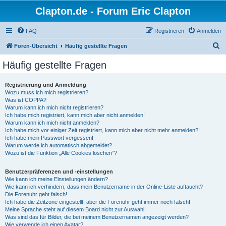
Clapton.de - Forum Eric Clapton
FAQ
Registrieren
Anmelden
S
Foren-Übersicht
Häufig gestellte Fragen
u
Häufig gestellte Fragen
c
h
Registrierung und Anmeldung
Wozu muss ich mich registrieren?
e
Was ist COPPA?
Warum kann ich mich nicht registrieren?
Ich habe mich registriert, kann mich aber nicht anmelden!
Warum kann ich mich nicht anmelden?
Ich habe mich vor einiger Zeit registriert, kann mich aber nicht mehr anmelden?!
Ich habe mein Passwort vergessen!
Warum werde ich automatisch abgemeldet?
Wozu ist die Funktion „Alle Cookies löschen“?
Benutzerpräferenzen und -einstellungen
Wie kann ich meine Einstellungen ändern?
Wie kann ich verhindern, dass mein Benutzername in der Online-Liste auftaucht?
Die Forenuhr geht falsch!
Ich habe die Zeitzone eingestellt, aber die Forenuhr geht immer noch falsch!
Meine Sprache steht auf diesem Board nicht zur Auswahl!
Was sind das für Bilder, die bei meinem Benutzernamen angezeigt werden?
Wie verwende ich einen Avatar?