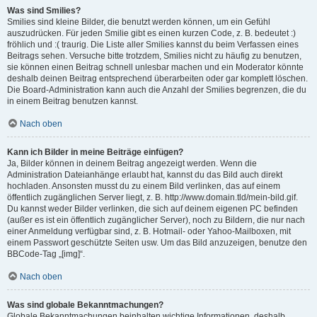
Was sind Smilies?
Smilies sind kleine Bilder, die benutzt werden können, um ein Gefühl
auszudrücken. Für jeden Smilie gibt es einen kurzen Code, z. B. bedeutet :)
fröhlich und :( traurig. Die Liste aller Smilies kannst du beim Verfassen eines
Beitrags sehen. Versuche bitte trotzdem, Smilies nicht zu häufig zu benutzen,
sie können einen Beitrag schnell unlesbar machen und ein Moderator könnte
deshalb deinen Beitrag entsprechend überarbeiten oder gar komplett löschen.
Die Board-Administration kann auch die Anzahl der Smilies begrenzen, die du
in einem Beitrag benutzen kannst.
Nach oben
Kann ich Bilder in meine Beiträge einfügen?
Ja, Bilder können in deinem Beitrag angezeigt werden. Wenn die
Administration Dateianhänge erlaubt hat, kannst du das Bild auch direkt
hochladen. Ansonsten musst du zu einem Bild verlinken, das auf einem
öffentlich zugänglichen Server liegt, z. B. http://www.domain.tld/mein-bild.gif.
Du kannst weder Bilder verlinken, die sich auf deinem eigenen PC befinden
(außer es ist ein öffentlich zugänglicher Server), noch zu Bildern, die nur nach
einer Anmeldung verfügbar sind, z. B. Hotmail- oder Yahoo-Mailboxen, mit
einem Passwort geschützte Seiten usw. Um das Bild anzuzeigen, benutze den
BBCode-Tag „[img]“.
Nach oben
Was sind globale Bekanntmachungen?
Globale Bekanntmachungen beinhalten wichtige Informationen, deshalb