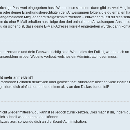
 richtige Passwort eingegeben hast. Wenn diese stimmen, dann gibt es zwei Mögl
tern oder deiner Erziehungsberechtigten den Anweisungen folgen, die du erhalten ha
u angemeldeten Mitglieder erst freigeschaltet werden – entweder musst du dies selbs
. Wenn du eine E-Mail erhalten hast, folge den dort enthaltenen Anweisungen. Ansons
 dir sicher bist, dass deine E-Mail-Adresse korrekt eingegeben wurde, dann kontak
Benutzername und dein Passwort richtig sind. Wenn dies der Fall ist, wende dich a
ionsproblem mit der Website vorliegt, welches ein Administrator lösen muss.
icht mehr anmelden?!
erschieden Gründen deaktiviert oder gelöscht hat. Außerdem löschen viele Boards r
triere dich einfach erneut und nimm aktiv an den Diskussionen teil!
 nicht wieder mitteilen, du kannst es jedoch zurücksetzen. Dies machst du, indem 
 dich schnell wieder anmelden können.
ückzusetzen, so wende dich an die Board-Administration.