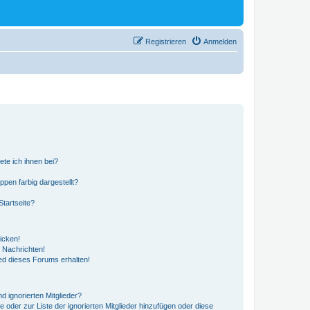
Registrieren
Anmelden
ete ich ihnen bei?
en farbig dargestellt?
tartseite?
icken!
 Nachrichten!
ed dieses Forums erhalten!
d ignorierten Mitglieder?
e oder zur Liste der ignorierten Mitglieder hinzufügen oder diese