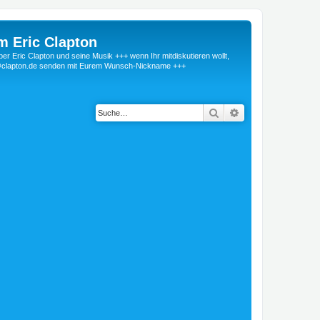
m Eric Clapton
 Eric Clapton und seine Musik +++ wenn Ihr mitdiskutieren wollt,
r@clapton.de senden mit Eurem Wunsch-Nickname +++
Suche
Erweiterte Suche