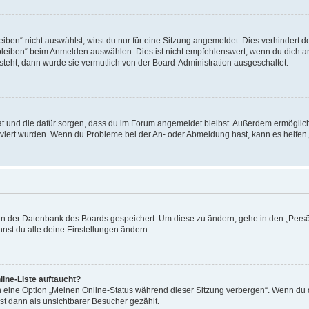
en“ nicht auswählst, wirst du nur für eine Sitzung angemeldet. Dies verhindert 
leiben“ beim Anmelden auswählen. Dies ist nicht empfehlenswert, wenn du dich an
 steht, dann wurde sie vermutlich von der Board-Administration ausgeschaltet.
 hat und die dafür sorgen, dass du im Forum angemeldet bleibst. Außerdem ermögli
tiviert wurden. Wenn du Probleme bei der An- oder Abmeldung hast, kann es helfen
n in der Datenbank des Boards gespeichert. Um diese zu ändern, gehe in den „Persö
nst du alle deine Einstellungen ändern.
ine-Liste auftaucht?
n eine Option „Meinen Online-Status während dieser Sitzung verbergen“. Wenn du d
st dann als unsichtbarer Besucher gezählt.