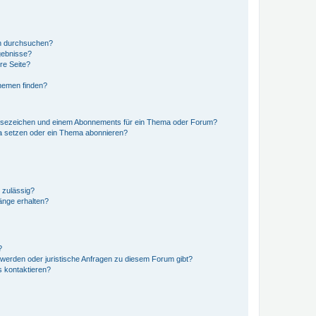
en durchsuchen?
gebnisse?
re Seite?
hemen finden?
esezeichen und einem Abonnements für ein Thema oder Forum?
a setzen oder ein Thema abonnieren?
 zulässig?
hänge erhalten?
?
hwerden oder juristische Anfragen zu diesem Forum gibt?
s kontaktieren?