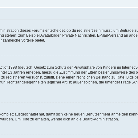
istration dieses Forums entscheidet, ob du registriert sein musst, um Beiträge zu s
ung stehen: zum Beispiel Avatarbilder, Private Nachrichten, E-Mail-Versand an ander
 zahlreiche Vorteile bietet.
t of 1998 (deutsch: Gesetz zum Schutz der Privatsphäre von Kindern im Internet vo
unter 13 Jahren erheben, hierzu die Zustimmung der Eltern beziehungsweise des o
h zu registrieren versuchst, zutrifft, ziehe einen rechtlichen Beistand zu Rate. Bit
für Rechtsangelegenheiten jeglicher Art ist; außer solchen, die unter der Frage „
.
g komplett ausgeschaltet hat, damit sich keine neuen Benutzer mehr anmelden könn
 wurden. Um Hilfe zu erhalten, wende dich an die Board-Administration.