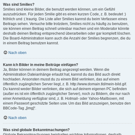
Was sind Smilies?
Smilies sind kleine Bilder, die benutzt werden können, um ein Gefühl
auszudrücken. Für jeden Smilie gibt es einen kurzen Code, z. B. bedeutet :)
fröhlich und :( traurig. Die Liste aller Smilies kannst du beim Verfassen eines
Beitrags sehen. Versuche bitte trotzdem, Smilies nicht zu häufig zu benutzen,
sie können einen Beitrag schnell unlesbar machen und ein Moderator könnte
deshalb deinen Beitrag entsprechend überarbeiten oder gar komplett löschen.
Die Board-Administration kann auch die Anzahl der Smilies begrenzen, die du
in einem Beitrag benutzen kannst.
Nach oben
Kann ich Bilder in meine Beiträge einfügen?
Ja, Bilder können in deinem Beitrag angezeigt werden. Wenn die
Administration Dateianhänge erlaubt hat, kannst du das Bild auch direkt
hochladen. Ansonsten musst du zu einem Bild verlinken, das auf einem
öffentlich zugänglichen Server liegt, z. B. http://www.domain.tld/mein-bild.gif.
Du kannst weder Bilder verlinken, die sich auf deinem eigenen PC befinden
(außer es ist ein öffentlich zugänglicher Server), noch zu Bildern, die nur nach
einer Anmeldung verfügbar sind, z. B. Hotmail- oder Yahoo-Mailboxen, mit
einem Passwort geschützte Seiten usw. Um das Bild anzuzeigen, benutze den
BBCode-Tag „[img]“.
Nach oben
Was sind globale Bekanntmachungen?
Globale Bekanntmachungen beinhalten wichtige Informationen, deshalb