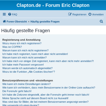
Clapton.de - Forum Eric Clapton
FAQ
Registrieren
Anmelden
S
Foren-Übersicht
Häufig gestellte Fragen
u
Häufig gestellte Fragen
c
h
Registrierung und Anmeldung
Wozu muss ich mich registrieren?
e
Was ist COPPA?
Warum kann ich mich nicht registrieren?
Ich habe mich registriert, kann mich aber nicht anmelden!
Warum kann ich mich nicht anmelden?
Ich habe mich vor einiger Zeit registriert, kann mich aber nicht mehr anmelden?!
Ich habe mein Passwort vergessen!
Warum werde ich automatisch abgemeldet?
Wozu ist die Funktion „Alle Cookies löschen“?
Benutzerpräferenzen und -einstellungen
Wie kann ich meine Einstellungen ändern?
Wie kann ich verhindern, dass mein Benutzername in der Online-Liste auftaucht?
Die Forenuhr geht falsch!
Ich habe die Zeitzone eingestellt, aber die Forenuhr geht immer noch falsch!
Meine Sprache steht auf diesem Board nicht zur Auswahl!
Was sind das für Bilder, die bei meinem Benutzernamen angezeigt werden?
Wie verwende ich einen Avatar?