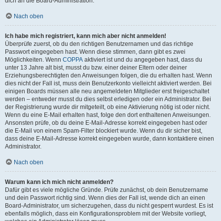
dich an die Board-Administration.
Nach oben
Ich habe mich registriert, kann mich aber nicht anmelden!
Überprüfe zuerst, ob du den richtigen Benutzernamen und das richtige
Passwort eingegeben hast. Wenn diese stimmen, dann gibt es zwei
Möglichkeiten. Wenn
COPPA
aktiviert ist und du angegeben hast, dass du
unter 13 Jahre alt bist, musst du bzw. einer deiner Eltern oder deiner
Erziehungsberechtigten den Anweisungen folgen, die du erhalten hast. Wenn
dies nicht der Fall ist, muss dein Benutzerkonto vielleicht aktiviert werden. Bei
einigen Boards müssen alle neu angemeldeten Mitglieder erst freigeschaltet
werden – entweder musst du dies selbst erledigen oder ein Administrator. Bei
der Registrierung wurde dir mitgeteilt, ob eine Aktivierung nötig ist oder nicht.
Wenn du eine E-Mail erhalten hast, folge den dort enthaltenen Anweisungen.
Ansonsten prüfe, ob du deine E-Mail-Adresse korrekt eingegeben hast oder
die E-Mail von einem Spam-Filter blockiert wurde. Wenn du dir sicher bist,
dass deine E-Mail-Adresse korrekt eingegeben wurde, dann kontaktiere einen
Administrator.
Nach oben
Warum kann ich mich nicht anmelden?
Dafür gibt es viele mögliche Gründe. Prüfe zunächst, ob dein Benutzername
und dein Passwort richtig sind. Wenn dies der Fall ist, wende dich an einen
Board-Administrator, um sicherzugehen, dass du nicht gesperrt wurdest. Es ist
ebenfalls möglich, dass ein Konfigurationsproblem mit der Website vorliegt,