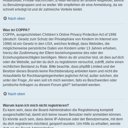
Avatarbilder, Private Nachrichten, E-Mail-Versand an andere Mitglieder, Beitritt
zu Benutzergruppen und so weiter. Wir empfehlen dir eine Anmeldung, da sie
schnell erledigt ist und dir zahlreiche Vorteile bietet.
Nach oben
Was ist COPPA?
COPPA, ausgeschrieben Children’s Online Privacy Protection Act of 1998
(deutsch: Gesetz zum Schutz der Privatsphäre von Kindern im Internet von
1998) ist ein Gesetz in den USA, welches festlegt, dass Websites, die
möglicherweise persönliche Daten von Kindern unter 13 Jahren erheben,
hierzu die Zustimmung der Eltern beziehungsweise des oder der
Erziehungsberechtigten benötigen. Wenn du dir unsicher bist, ob dies auf dich
oder die Website, auf der du dich zu registrieren versuchst, zutrifft, ziehe einen
rechtlichen Beistand zu Rate. Bitte beachte, dass phpBB Limited und der
Besitzer dieses Boards keine Rechtsberatung anbieten kann und nicht die
Anlaufstelle für Rechtsangelegenheiten jeglicher Art ist; außer solchen, die
unter der Frage „An wen soll ich mich wenden, falls es Beschwerden oder
juristische Anfragen zu diesem Forum gibt?“ behandelt werden.
Nach oben
Warum kann ich mich nicht registrieren?
Es kann sein, dass die Board-Administration die Registrierung komplett
ausgeschaltet hat, damit sich keine neuen Benutzer mehr anmelden können.
Es könnte auch sein, dass deine IP-Adresse oder der Benutzername, mit dem
du dich registrieren möchtest, gesperrt wurden. Um Hilfe zu erhalten, wende