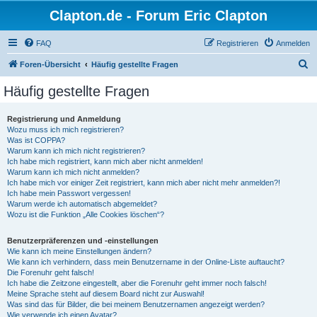
Clapton.de - Forum Eric Clapton
FAQ
Registrieren
Anmelden
S
Foren-Übersicht
Häufig gestellte Fragen
u
Häufig gestellte Fragen
c
h
Registrierung und Anmeldung
Wozu muss ich mich registrieren?
e
Was ist COPPA?
Warum kann ich mich nicht registrieren?
Ich habe mich registriert, kann mich aber nicht anmelden!
Warum kann ich mich nicht anmelden?
Ich habe mich vor einiger Zeit registriert, kann mich aber nicht mehr anmelden?!
Ich habe mein Passwort vergessen!
Warum werde ich automatisch abgemeldet?
Wozu ist die Funktion „Alle Cookies löschen“?
Benutzerpräferenzen und -einstellungen
Wie kann ich meine Einstellungen ändern?
Wie kann ich verhindern, dass mein Benutzername in der Online-Liste auftaucht?
Die Forenuhr geht falsch!
Ich habe die Zeitzone eingestellt, aber die Forenuhr geht immer noch falsch!
Meine Sprache steht auf diesem Board nicht zur Auswahl!
Was sind das für Bilder, die bei meinem Benutzernamen angezeigt werden?
Wie verwende ich einen Avatar?