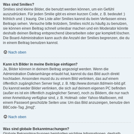
Was sind Smilies?
Smilies sind kleine Bilder, die benutzt werden können, um ein Gefühl
auszudrücken. Für jeden Smilie gibt es einen kurzen Code, z. B. bedeutet :)
fröhlich und :( traurig. Die Liste aller Smilies kannst du beim Verfassen eines
Beitrags sehen. Versuche bitte trotzdem, Smilies nicht zu häufig zu benutzen,
sie können einen Beitrag schnell unlesbar machen und ein Moderator könnte
deshalb deinen Beitrag entsprechend überarbeiten oder gar komplett löschen.
Die Board-Administration kann auch die Anzahl der Smilies begrenzen, die du
in einem Beitrag benutzen kannst.
Nach oben
Kann ich Bilder in meine Beiträge einfügen?
Ja, Bilder können in deinem Beitrag angezeigt werden. Wenn die
Administration Dateianhänge erlaubt hat, kannst du das Bild auch direkt
hochladen. Ansonsten musst du zu einem Bild verlinken, das auf einem
öffentlich zugänglichen Server liegt, z. B. http://www.domain.tld/mein-bild.gif.
Du kannst weder Bilder verlinken, die sich auf deinem eigenen PC befinden
(außer es ist ein öffentlich zugänglicher Server), noch zu Bildern, die nur nach
einer Anmeldung verfügbar sind, z. B. Hotmail- oder Yahoo-Mailboxen, mit
einem Passwort geschützte Seiten usw. Um das Bild anzuzeigen, benutze den
BBCode-Tag „[img]“.
Nach oben
Was sind globale Bekanntmachungen?
Globale Bekanntmachungen beinhalten wichtige Informationen, deshalb