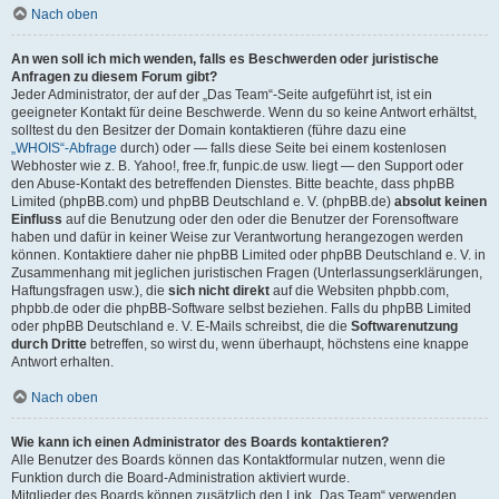
Nach oben
An wen soll ich mich wenden, falls es Beschwerden oder juristische
Anfragen zu diesem Forum gibt?
Jeder Administrator, der auf der „Das Team“-Seite aufgeführt ist, ist ein
geeigneter Kontakt für deine Beschwerde. Wenn du so keine Antwort erhältst,
solltest du den Besitzer der Domain kontaktieren (führe dazu eine
„WHOIS“-Abfrage
durch) oder — falls diese Seite bei einem kostenlosen
Webhoster wie z. B. Yahoo!, free.fr, funpic.de usw. liegt — den Support oder
den Abuse-Kontakt des betreffenden Dienstes. Bitte beachte, dass phpBB
Limited (phpBB.com) und phpBB Deutschland e. V. (phpBB.de)
absolut keinen
Einfluss
auf die Benutzung oder den oder die Benutzer der Forensoftware
haben und dafür in keiner Weise zur Verantwortung herangezogen werden
können. Kontaktiere daher nie phpBB Limited oder phpBB Deutschland e. V. in
Zusammenhang mit jeglichen juristischen Fragen (Unterlassungserklärungen,
Haftungsfragen usw.), die
sich nicht direkt
auf die Websiten phpbb.com,
phpbb.de oder die phpBB-Software selbst beziehen. Falls du phpBB Limited
oder phpBB Deutschland e. V. E-Mails schreibst, die die
Softwarenutzung
durch Dritte
betreffen, so wirst du, wenn überhaupt, höchstens eine knappe
Antwort erhalten.
Nach oben
Wie kann ich einen Administrator des Boards kontaktieren?
Alle Benutzer des Boards können das Kontaktformular nutzen, wenn die
Funktion durch die Board-Administration aktiviert wurde.
Mitglieder des Boards können zusätzlich den Link „Das Team“ verwenden.