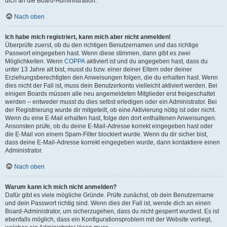
dich an die Board-Administration.
Nach oben
Ich habe mich registriert, kann mich aber nicht anmelden!
Überprüfe zuerst, ob du den richtigen Benutzernamen und das richtige
Passwort eingegeben hast. Wenn diese stimmen, dann gibt es zwei
Möglichkeiten. Wenn
COPPA
aktiviert ist und du angegeben hast, dass du
unter 13 Jahre alt bist, musst du bzw. einer deiner Eltern oder deiner
Erziehungsberechtigten den Anweisungen folgen, die du erhalten hast. Wenn
dies nicht der Fall ist, muss dein Benutzerkonto vielleicht aktiviert werden. Bei
einigen Boards müssen alle neu angemeldeten Mitglieder erst freigeschaltet
werden – entweder musst du dies selbst erledigen oder ein Administrator. Bei
der Registrierung wurde dir mitgeteilt, ob eine Aktivierung nötig ist oder nicht.
Wenn du eine E-Mail erhalten hast, folge den dort enthaltenen Anweisungen.
Ansonsten prüfe, ob du deine E-Mail-Adresse korrekt eingegeben hast oder
die E-Mail von einem Spam-Filter blockiert wurde. Wenn du dir sicher bist,
dass deine E-Mail-Adresse korrekt eingegeben wurde, dann kontaktiere einen
Administrator.
Nach oben
Warum kann ich mich nicht anmelden?
Dafür gibt es viele mögliche Gründe. Prüfe zunächst, ob dein Benutzername
und dein Passwort richtig sind. Wenn dies der Fall ist, wende dich an einen
Board-Administrator, um sicherzugehen, dass du nicht gesperrt wurdest. Es ist
ebenfalls möglich, dass ein Konfigurationsproblem mit der Website vorliegt,