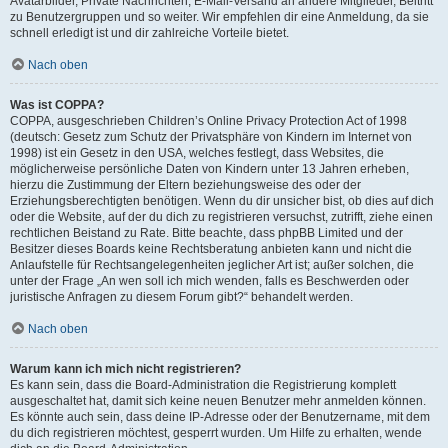
Avatarbilder, Private Nachrichten, E-Mail-Versand an andere Mitglieder, Beitritt
zu Benutzergruppen und so weiter. Wir empfehlen dir eine Anmeldung, da sie
schnell erledigt ist und dir zahlreiche Vorteile bietet.
Nach oben
Was ist COPPA?
COPPA, ausgeschrieben Children’s Online Privacy Protection Act of 1998
(deutsch: Gesetz zum Schutz der Privatsphäre von Kindern im Internet von
1998) ist ein Gesetz in den USA, welches festlegt, dass Websites, die
möglicherweise persönliche Daten von Kindern unter 13 Jahren erheben,
hierzu die Zustimmung der Eltern beziehungsweise des oder der
Erziehungsberechtigten benötigen. Wenn du dir unsicher bist, ob dies auf dich
oder die Website, auf der du dich zu registrieren versuchst, zutrifft, ziehe einen
rechtlichen Beistand zu Rate. Bitte beachte, dass phpBB Limited und der
Besitzer dieses Boards keine Rechtsberatung anbieten kann und nicht die
Anlaufstelle für Rechtsangelegenheiten jeglicher Art ist; außer solchen, die
unter der Frage „An wen soll ich mich wenden, falls es Beschwerden oder
juristische Anfragen zu diesem Forum gibt?“ behandelt werden.
Nach oben
Warum kann ich mich nicht registrieren?
Es kann sein, dass die Board-Administration die Registrierung komplett
ausgeschaltet hat, damit sich keine neuen Benutzer mehr anmelden können.
Es könnte auch sein, dass deine IP-Adresse oder der Benutzername, mit dem
du dich registrieren möchtest, gesperrt wurden. Um Hilfe zu erhalten, wende