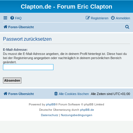
Clapton.de - Forum Eric Clapton
FAQ
Registrieren
Anmelden
S
Foren-Übersicht
u
Passwort zurücksetzen
c
h
E-Mail-Adresse:
Du musst die E-Mail-Adresse angeben, die in deinem Profil hinterlegt ist. Diese hast du
e
bei der Registrierung angegeben oder nachträglich in deinem persönlichen Bereich
geändert.
Foren-Übersicht
Alle Cookies löschen
Alle Zeiten sind
UTC+01:00
Powered by
phpBB
® Forum Software © phpBB Limited
Deutsche Übersetzung durch
phpBB.de
Datenschutz
|
Nutzungsbedingungen