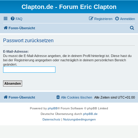
Clapton.de - Forum Eric Clapton
FAQ
Registrieren
Anmelden
S
Foren-Übersicht
u
Passwort zurücksetzen
c
h
E-Mail-Adresse:
Du musst die E-Mail-Adresse angeben, die in deinem Profil hinterlegt ist. Diese hast du
e
bei der Registrierung angegeben oder nachträglich in deinem persönlichen Bereich
geändert.
Foren-Übersicht
Alle Cookies löschen
Alle Zeiten sind
UTC+01:00
Powered by
phpBB
® Forum Software © phpBB Limited
Deutsche Übersetzung durch
phpBB.de
Datenschutz
|
Nutzungsbedingungen