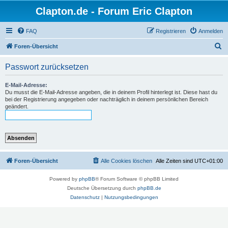
Clapton.de - Forum Eric Clapton
FAQ
Registrieren
Anmelden
S
Foren-Übersicht
u
Passwort zurücksetzen
c
h
E-Mail-Adresse:
Du musst die E-Mail-Adresse angeben, die in deinem Profil hinterlegt ist. Diese hast du
e
bei der Registrierung angegeben oder nachträglich in deinem persönlichen Bereich
geändert.
Foren-Übersicht
Alle Cookies löschen
Alle Zeiten sind
UTC+01:00
Powered by
phpBB
® Forum Software © phpBB Limited
Deutsche Übersetzung durch
phpBB.de
Datenschutz
|
Nutzungsbedingungen