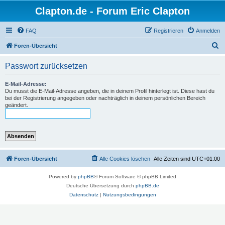
Clapton.de - Forum Eric Clapton
FAQ
Registrieren
Anmelden
S
Foren-Übersicht
u
Passwort zurücksetzen
c
h
E-Mail-Adresse:
Du musst die E-Mail-Adresse angeben, die in deinem Profil hinterlegt ist. Diese hast du
e
bei der Registrierung angegeben oder nachträglich in deinem persönlichen Bereich
geändert.
Foren-Übersicht
Alle Cookies löschen
Alle Zeiten sind
UTC+01:00
Powered by
phpBB
® Forum Software © phpBB Limited
Deutsche Übersetzung durch
phpBB.de
Datenschutz
|
Nutzungsbedingungen