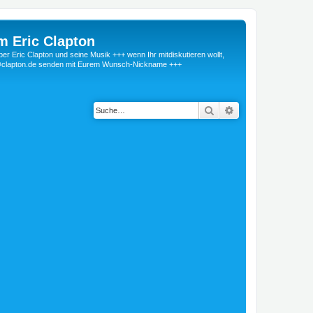
m Eric Clapton
 Eric Clapton und seine Musik +++ wenn Ihr mitdiskutieren wollt,
r@clapton.de senden mit Eurem Wunsch-Nickname +++
Suche
Erweiterte Suche