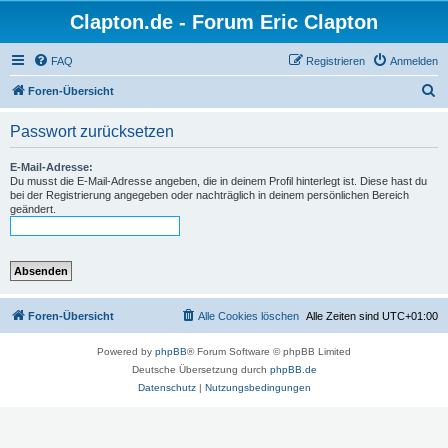
Clapton.de - Forum Eric Clapton
FAQ
Registrieren
Anmelden
S
Foren-Übersicht
u
Passwort zurücksetzen
c
h
E-Mail-Adresse:
Du musst die E-Mail-Adresse angeben, die in deinem Profil hinterlegt ist. Diese hast du
e
bei der Registrierung angegeben oder nachträglich in deinem persönlichen Bereich
geändert.
Foren-Übersicht
Alle Cookies löschen
Alle Zeiten sind
UTC+01:00
Powered by
phpBB
® Forum Software © phpBB Limited
Deutsche Übersetzung durch
phpBB.de
Datenschutz
|
Nutzungsbedingungen