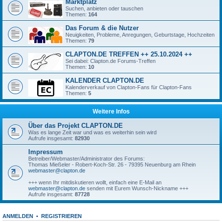
Marktplatz
Suchen, anbieten oder tauschen
Themen:
164
Das Forum & die Nutzer
Neuigkeiten, Probleme, Anregungen, Geburtstage, Hochzeiten
Themen:
79
CLAPTON.DE TREFFEN ++ 25.10.2024 ++
Sei dabei: Clapton.de Forums-Treffen
Themen:
10
KALENDER CLAPTON.DE
Kalenderverkauf von Clapton-Fans für Clapton-Fans
Themen:
5
Weitere Infos
Über das Projekt CLAPTON.DE
Was es lange Zeit war und was es weiterhin sein wird
Aufrufe insgesamt:
82930
Impressum
Betreiber/Webmaster/Administrator des Forums:
Thomas Mießeler - Robert-Koch-Str. 26 - 79395 Neuenburg am Rhein
webmaster@clapton.de
+++ wenn Ihr mitdiskutieren wollt, einfach eine E-Mail an
webmaster@clapton.de
senden mit Eurem Wunsch-Nickname +++
Aufrufe insgesamt:
87728
ANMELDEN
•
REGISTRIEREN