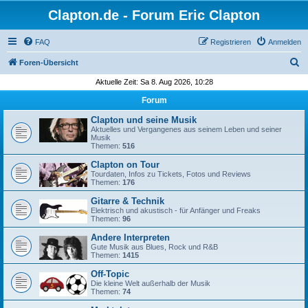
Clapton.de - Forum Eric Clapton
FAQ
Registrieren
Anmelden
S
Foren-Übersicht
u
Aktuelle Zeit: Sa 8. Aug 2026, 10:28
c
Forum
h
Clapton und seine Musik
e
Aktuelles und Vergangenes aus seinem Leben und seiner
Musik
Themen:
516
Clapton on Tour
Tourdaten, Infos zu Tickets, Fotos und Reviews
Themen:
176
Gitarre & Technik
Elektrisch und akustisch - für Anfänger und Freaks
Themen:
96
Andere Interpreten
Gute Musik aus Blues, Rock und R&B
Themen:
1415
Off-Topic
Die kleine Welt außerhalb der Musik
Themen:
74