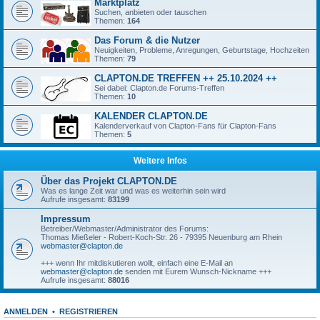
Marktplatz
Suchen, anbieten oder tauschen
Themen:
164
Das Forum & die Nutzer
Neuigkeiten, Probleme, Anregungen, Geburtstage, Hochzeiten
Themen:
79
CLAPTON.DE TREFFEN ++ 25.10.2024 ++
Sei dabei: Clapton.de Forums-Treffen
Themen:
10
KALENDER CLAPTON.DE
Kalenderverkauf von Clapton-Fans für Clapton-Fans
Themen:
5
Weitere Infos
Über das Projekt CLAPTON.DE
Was es lange Zeit war und was es weiterhin sein wird
Aufrufe insgesamt:
83199
Impressum
Betreiber/Webmaster/Administrator des Forums:
Thomas Mießeler - Robert-Koch-Str. 26 - 79395 Neuenburg am Rhein
webmaster@clapton.de
+++ wenn Ihr mitdiskutieren wollt, einfach eine E-Mail an
webmaster@clapton.de
senden mit Eurem Wunsch-Nickname +++
Aufrufe insgesamt:
88016
ANMELDEN
•
REGISTRIEREN