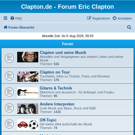
Clapton.de - Forum Eric Clapton
FAQ
Registrieren
Anmelden
S
Foren-Übersicht
u
Aktuelle Zeit: So 9. Aug 2026, 09:03
c
Forum
h
Clapton und seine Musik
e
Aktuelles und Vergangenes aus seinem Leben und seiner
Musik
Themen:
516
Clapton on Tour
Tourdaten, Infos zu Tickets, Fotos und Reviews
Themen:
176
Gitarre & Technik
Elektrisch und akustisch - für Anfänger und Freaks
Themen:
96
Andere Interpreten
Gute Musik aus Blues, Rock und R&B
Themen:
1415
Off-Topic
Die kleine Welt außerhalb der Musik
Themen:
74