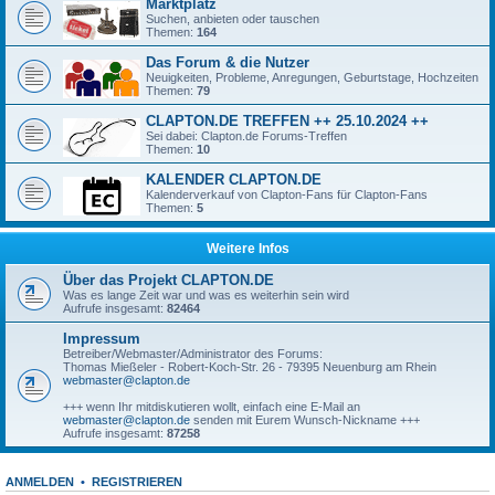
Marktplatz
Suchen, anbieten oder tauschen
Themen:
164
Das Forum & die Nutzer
Neuigkeiten, Probleme, Anregungen, Geburtstage, Hochzeiten
Themen:
79
CLAPTON.DE TREFFEN ++ 25.10.2024 ++
Sei dabei: Clapton.de Forums-Treffen
Themen:
10
KALENDER CLAPTON.DE
Kalenderverkauf von Clapton-Fans für Clapton-Fans
Themen:
5
Weitere Infos
Über das Projekt CLAPTON.DE
Was es lange Zeit war und was es weiterhin sein wird
Aufrufe insgesamt:
82464
Impressum
Betreiber/Webmaster/Administrator des Forums:
Thomas Mießeler - Robert-Koch-Str. 26 - 79395 Neuenburg am Rhein
webmaster@clapton.de
+++ wenn Ihr mitdiskutieren wollt, einfach eine E-Mail an
webmaster@clapton.de
senden mit Eurem Wunsch-Nickname +++
Aufrufe insgesamt:
87258
ANMELDEN
•
REGISTRIEREN