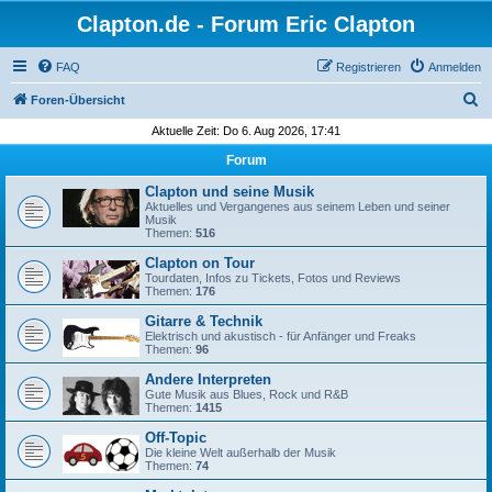
Clapton.de - Forum Eric Clapton
FAQ
Registrieren
Anmelden
S
Foren-Übersicht
u
Aktuelle Zeit: Do 6. Aug 2026, 17:41
c
Forum
h
Clapton und seine Musik
e
Aktuelles und Vergangenes aus seinem Leben und seiner
Musik
Themen:
516
Clapton on Tour
Tourdaten, Infos zu Tickets, Fotos und Reviews
Themen:
176
Gitarre & Technik
Elektrisch und akustisch - für Anfänger und Freaks
Themen:
96
Andere Interpreten
Gute Musik aus Blues, Rock und R&B
Themen:
1415
Off-Topic
Die kleine Welt außerhalb der Musik
Themen:
74