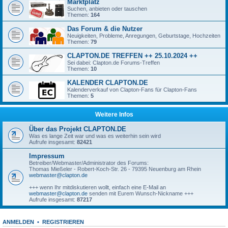
Marktplatz
Suchen, anbieten oder tauschen
Themen:
164
Das Forum & die Nutzer
Neuigkeiten, Probleme, Anregungen, Geburtstage, Hochzeiten
Themen:
79
CLAPTON.DE TREFFEN ++ 25.10.2024 ++
Sei dabei: Clapton.de Forums-Treffen
Themen:
10
KALENDER CLAPTON.DE
Kalenderverkauf von Clapton-Fans für Clapton-Fans
Themen:
5
Weitere Infos
Über das Projekt CLAPTON.DE
Was es lange Zeit war und was es weiterhin sein wird
Aufrufe insgesamt:
82421
Impressum
Betreiber/Webmaster/Administrator des Forums:
Thomas Mießeler - Robert-Koch-Str. 26 - 79395 Neuenburg am Rhein
webmaster@clapton.de
+++ wenn Ihr mitdiskutieren wollt, einfach eine E-Mail an
webmaster@clapton.de
senden mit Eurem Wunsch-Nickname +++
Aufrufe insgesamt:
87217
ANMELDEN
•
REGISTRIEREN