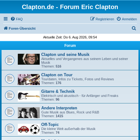
Clapton.de - Forum Eric Clapton
FAQ
Registrieren
Anmelden
S
Foren-Übersicht
u
Aktuelle Zeit: Do 6. Aug 2026, 09:54
c
Forum
h
Clapton und seine Musik
e
Aktuelles und Vergangenes aus seinem Leben und seiner
Musik
Themen:
516
Clapton on Tour
Tourdaten, Infos zu Tickets, Fotos und Reviews
Themen:
176
Gitarre & Technik
Elektrisch und akustisch - für Anfänger und Freaks
Themen:
96
Andere Interpreten
Gute Musik aus Blues, Rock und R&B
Themen:
1415
Off-Topic
Die kleine Welt außerhalb der Musik
Themen:
74