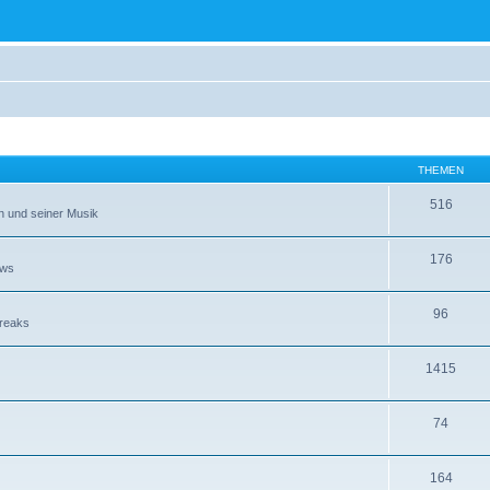
THEMEN
516
n und seiner Musik
176
ews
96
Freaks
1415
74
164