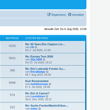
Registrieren
Anmelden
Aktuelle Zeit: Do 6. Aug 2026, 13:09
BEITRÄGE
LETZTER BEITRAG
Re: 50 Years Eric Clapton Liv…
4335
N
von
Uli
e
Do 2. Jul 2026, 21:00
u
e
Re: Europa Tour 2026
5841
s
N
von
SQLABR
t
e
Do 23. Jul 2026, 16:11
e
u
r
e
Re: Eric's aktuelle Fender Gu…
396
B
s
N
von
EricsBadge
e
t
e
Mi 7. Aug 2024, 09:30
i
e
u
t
r
e
Kurt Rosenwinkel
r
5896
B
s
N
von
myfatherseye
a
e
t
e
Fr 3. Jul 2026, 19:48
g
i
e
u
t
r
e
Re: Eric & Cancer?
r
574
B
s
N
von
Louisblues
a
e
t
e
Sa 6. Dez 2025, 20:11
g
i
e
u
t
r
e
Re: Suche Fender/Martin/Gibso…
r
332
B
s
N
von
mdec
a