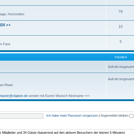
79
tage, Hochzeiten
24 ++
10
5
on-Fans
THEMEN
Aufrufe insgesam
Aufrufe insgesam
 am Rhein
aster@clapton.de
senden mit Eurem Wunsch-Nickname +++
Ich habe mein Passwort vergessen
|
Angemeldet bleiben
re Mitglieder und 34 Gäste (basierend auf den aktiven Besuchern der letzten 5 Minuten)