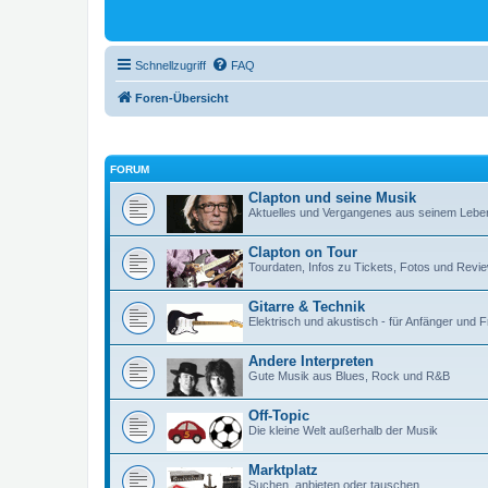
Schnellzugriff
FAQ
Foren-Übersicht
FORUM
Clapton und seine Musik
Aktuelles und Vergangenes aus seinem Lebe
Clapton on Tour
Tourdaten, Infos zu Tickets, Fotos und Revi
Gitarre & Technik
Elektrisch und akustisch - für Anfänger und 
Andere Interpreten
Gute Musik aus Blues, Rock und R&B
Off-Topic
Die kleine Welt außerhalb der Musik
Marktplatz
Suchen, anbieten oder tauschen