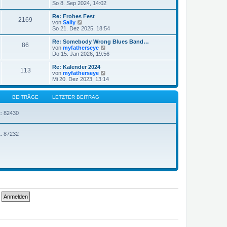
e
t
e
So 8. Sep 2024, 14:02
g
i
e
u
t
r
e
Re: Frohes Fest
r
2169
B
s
N
von
Sally
a
e
t
e
So 21. Dez 2025, 18:54
g
i
e
u
t
r
e
Re: Somebody Wrong Blues Band…
r
86
B
s
N
von
myfatherseye
a
e
t
e
Do 15. Jan 2026, 19:56
g
i
e
u
t
r
e
Re: Kalender 2024
r
113
B
s
N
von
myfatherseye
a
e
t
e
Mi 20. Dez 2023, 13:14
g
i
e
u
t
r
e
r
B
s
BEITRÄGE
LETZTER BEITRAG
a
e
t
g
i
e
t: 82430
t
r
r
B
a
e
g
i
t: 87232
t
r
a
g