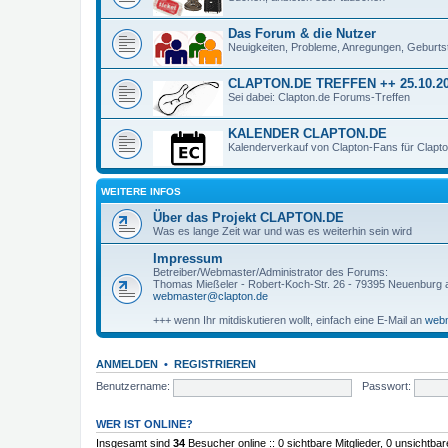
Das Forum & die Nutzer
Neuigkeiten, Probleme, Anregungen, Geburts
CLAPTON.DE TREFFEN ++ 25.10.20
Sei dabei: Clapton.de Forums-Treffen
KALENDER CLAPTON.DE
Kalenderverkauf von Clapton-Fans für Clapt
WEITERE INFOS
Über das Projekt CLAPTON.DE
Was es lange Zeit war und was es weiterhin sein wird
Impressum
Betreiber/Webmaster/Administrator des Forums:
Thomas Mießeler - Robert-Koch-Str. 26 - 79395 Neuenburg
webmaster@clapton.de
+++ wenn Ihr mitdiskutieren wollt, einfach eine E-Mail an
webm
ANMELDEN
•
REGISTRIEREN
Benutzername:
Passwort:
WER IST ONLINE?
Insgesamt sind
34
Besucher online :: 0 sichtbare Mitglieder, 0 unsichtba