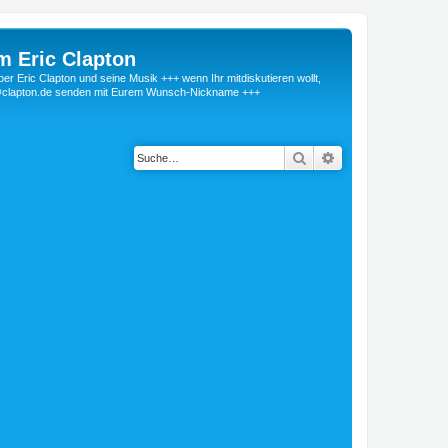
m Eric Clapton
 Eric Clapton und seine Musik +++ wenn Ihr mitdiskutieren wollt,
r@clapton.de senden mit Eurem Wunsch-Nickname +++
Suche
Erweiterte Suche