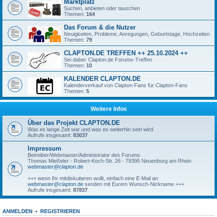
Marktplatz
Suchen, anbieten oder tauschen
Themen:
164
Das Forum & die Nutzer
Neuigkeiten, Probleme, Anregungen, Geburtstage, Hochzeiten
Themen:
79
CLAPTON.DE TREFFEN ++ 25.10.2024 ++
Sei dabei: Clapton.de Forums-Treffen
Themen:
10
KALENDER CLAPTON.DE
Kalenderverkauf von Clapton-Fans für Clapton-Fans
Themen:
5
Weitere Infos
Über das Projekt CLAPTON.DE
Was es lange Zeit war und was es weiterhin sein wird
Aufrufe insgesamt:
83037
Impressum
Betreiber/Webmaster/Administrator des Forums:
Thomas Mießeler - Robert-Koch-Str. 26 - 79395 Neuenburg am Rhein
webmaster@clapton.de
+++ wenn Ihr mitdiskutieren wollt, einfach eine E-Mail an
webmaster@clapton.de
senden mit Eurem Wunsch-Nickname +++
Aufrufe insgesamt:
87837
ANMELDEN
•
REGISTRIEREN