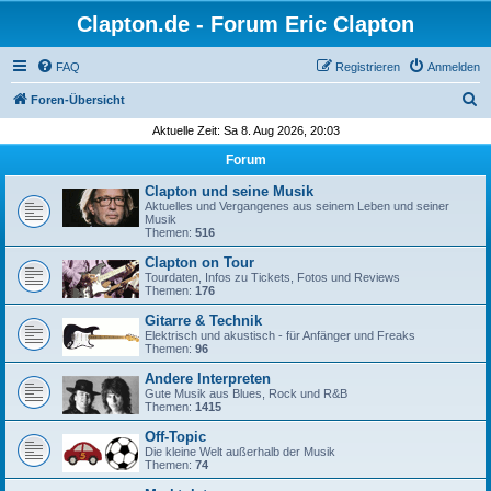
Clapton.de - Forum Eric Clapton
FAQ
Registrieren
Anmelden
S
Foren-Übersicht
u
Aktuelle Zeit: Sa 8. Aug 2026, 20:03
c
Forum
h
Clapton und seine Musik
e
Aktuelles und Vergangenes aus seinem Leben und seiner
Musik
Themen:
516
Clapton on Tour
Tourdaten, Infos zu Tickets, Fotos und Reviews
Themen:
176
Gitarre & Technik
Elektrisch und akustisch - für Anfänger und Freaks
Themen:
96
Andere Interpreten
Gute Musik aus Blues, Rock und R&B
Themen:
1415
Off-Topic
Die kleine Welt außerhalb der Musik
Themen:
74