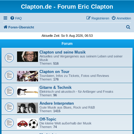
Clapton.de - Forum Eric Clapton
FAQ
Registrieren
Anmelden
S
Foren-Übersicht
u
Aktuelle Zeit: So 9. Aug 2026, 06:53
c
Forum
h
Clapton und seine Musik
e
Aktuelles und Vergangenes aus seinem Leben und seiner
Musik
Themen:
516
Clapton on Tour
Tourdaten, Infos zu Tickets, Fotos und Reviews
Themen:
176
Gitarre & Technik
Elektrisch und akustisch - für Anfänger und Freaks
Themen:
96
Andere Interpreten
Gute Musik aus Blues, Rock und R&B
Themen:
1415
Off-Topic
Die kleine Welt außerhalb der Musik
Themen:
74