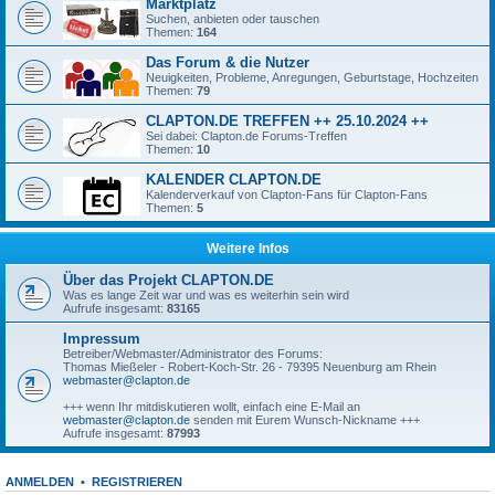
Marktplatz
Suchen, anbieten oder tauschen
Themen:
164
Das Forum & die Nutzer
Neuigkeiten, Probleme, Anregungen, Geburtstage, Hochzeiten
Themen:
79
CLAPTON.DE TREFFEN ++ 25.10.2024 ++
Sei dabei: Clapton.de Forums-Treffen
Themen:
10
KALENDER CLAPTON.DE
Kalenderverkauf von Clapton-Fans für Clapton-Fans
Themen:
5
Weitere Infos
Über das Projekt CLAPTON.DE
Was es lange Zeit war und was es weiterhin sein wird
Aufrufe insgesamt:
83165
Impressum
Betreiber/Webmaster/Administrator des Forums:
Thomas Mießeler - Robert-Koch-Str. 26 - 79395 Neuenburg am Rhein
webmaster@clapton.de
+++ wenn Ihr mitdiskutieren wollt, einfach eine E-Mail an
webmaster@clapton.de
senden mit Eurem Wunsch-Nickname +++
Aufrufe insgesamt:
87993
ANMELDEN
•
REGISTRIEREN