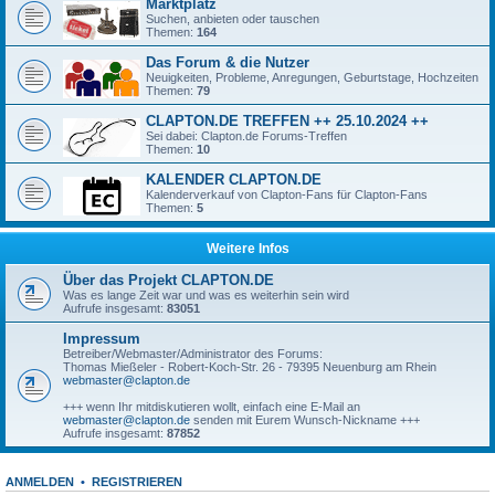
Marktplatz
Suchen, anbieten oder tauschen
Themen:
164
Das Forum & die Nutzer
Neuigkeiten, Probleme, Anregungen, Geburtstage, Hochzeiten
Themen:
79
CLAPTON.DE TREFFEN ++ 25.10.2024 ++
Sei dabei: Clapton.de Forums-Treffen
Themen:
10
KALENDER CLAPTON.DE
Kalenderverkauf von Clapton-Fans für Clapton-Fans
Themen:
5
Weitere Infos
Über das Projekt CLAPTON.DE
Was es lange Zeit war und was es weiterhin sein wird
Aufrufe insgesamt:
83051
Impressum
Betreiber/Webmaster/Administrator des Forums:
Thomas Mießeler - Robert-Koch-Str. 26 - 79395 Neuenburg am Rhein
webmaster@clapton.de
+++ wenn Ihr mitdiskutieren wollt, einfach eine E-Mail an
webmaster@clapton.de
senden mit Eurem Wunsch-Nickname +++
Aufrufe insgesamt:
87852
ANMELDEN
•
REGISTRIEREN