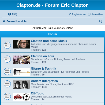
Clapton.de - Forum Eric Clapton
FAQ
Registrieren
Anmelden
S
Foren-Übersicht
u
Aktuelle Zeit: Sa 8. Aug 2026, 21:12
c
Forum
h
Clapton und seine Musik
e
Aktuelles und Vergangenes aus seinem Leben und seiner
Musik
Themen:
516
Clapton on Tour
Tourdaten, Infos zu Tickets, Fotos und Reviews
Themen:
176
Gitarre & Technik
Elektrisch und akustisch - für Anfänger und Freaks
Themen:
96
Andere Interpreten
Gute Musik aus Blues, Rock und R&B
Themen:
1415
Off-Topic
Die kleine Welt außerhalb der Musik
Themen:
74