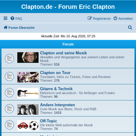
Clapton.de - Forum Eric Clapton
FAQ
Registrieren
Anmelden
S
Foren-Übersicht
u
Aktuelle Zeit: Mo 10. Aug 2026, 07:25
c
Forum
h
Clapton und seine Musik
e
Aktuelles und Vergangenes aus seinem Leben und seiner
Musik
Themen:
516
Clapton on Tour
Tourdaten, Infos zu Tickets, Fotos und Reviews
Themen:
176
Gitarre & Technik
Elektrisch und akustisch - für Anfänger und Freaks
Themen:
96
Andere Interpreten
Gute Musik aus Blues, Rock und R&B
Themen:
1415
Off-Topic
Die kleine Welt außerhalb der Musik
Themen:
74