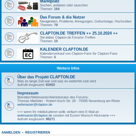
Marktplatz
Suchen, anbieten oder tauschen
Themen:
164
Das Forum & die Nutzer
Neuigkeiten, Probleme, Anregungen, Geburtstage, Hochzeiten
Themen:
79
CLAPTON.DE TREFFEN ++ 25.10.2024 ++
Sei dabei: Clapton.de Forums-Treffen
Themen:
10
KALENDER CLAPTON.DE
Kalenderverkauf von Clapton-Fans für Clapton-Fans
Themen:
5
Weitere Infos
Über das Projekt CLAPTON.DE
Was es lange Zeit war und was es weiterhin sein wird
Aufrufe insgesamt:
83450
Impressum
Betreiber/Webmaster/Administrator des Forums:
Thomas Mießeler - Robert-Koch-Str. 26 - 79395 Neuenburg am Rhein
webmaster@clapton.de
+++ wenn Ihr mitdiskutieren wollt, einfach eine E-Mail an
webmaster@clapton.de
senden mit Eurem Wunsch-Nickname +++
Aufrufe insgesamt:
88271
ANMELDEN
•
REGISTRIEREN