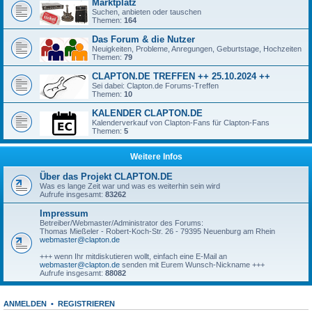
Marktplatz
Suchen, anbieten oder tauschen
Themen:
164
Das Forum & die Nutzer
Neuigkeiten, Probleme, Anregungen, Geburtstage, Hochzeiten
Themen:
79
CLAPTON.DE TREFFEN ++ 25.10.2024 ++
Sei dabei: Clapton.de Forums-Treffen
Themen:
10
KALENDER CLAPTON.DE
Kalenderverkauf von Clapton-Fans für Clapton-Fans
Themen:
5
Weitere Infos
Über das Projekt CLAPTON.DE
Was es lange Zeit war und was es weiterhin sein wird
Aufrufe insgesamt:
83262
Impressum
Betreiber/Webmaster/Administrator des Forums:
Thomas Mießeler - Robert-Koch-Str. 26 - 79395 Neuenburg am Rhein
webmaster@clapton.de
+++ wenn Ihr mitdiskutieren wollt, einfach eine E-Mail an
webmaster@clapton.de
senden mit Eurem Wunsch-Nickname +++
Aufrufe insgesamt:
88082
ANMELDEN
•
REGISTRIEREN