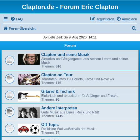
Clapton.de - Forum Eric Clapton
FAQ
Registrieren
Anmelden
S
Foren-Übersicht
u
Aktuelle Zeit: So 9. Aug 2026, 14:11
c
Forum
h
Clapton und seine Musik
e
Aktuelles und Vergangenes aus seinem Leben und seiner
Musik
Themen:
516
Clapton on Tour
Tourdaten, Infos zu Tickets, Fotos und Reviews
Themen:
176
Gitarre & Technik
Elektrisch und akustisch - für Anfänger und Freaks
Themen:
96
Andere Interpreten
Gute Musik aus Blues, Rock und R&B
Themen:
1415
Off-Topic
Die kleine Welt außerhalb der Musik
Themen:
74