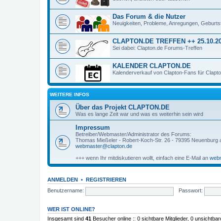
Das Forum & die Nutzer
Neuigkeiten, Probleme, Anregungen, Geburts
CLAPTON.DE TREFFEN ++ 25.10.20
Sei dabei: Clapton.de Forums-Treffen
KALENDER CLAPTON.DE
Kalenderverkauf von Clapton-Fans für Clapt
WEITERE INFOS
Über das Projekt CLAPTON.DE
Was es lange Zeit war und was es weiterhin sein wird
Impressum
Betreiber/Webmaster/Administrator des Forums:
Thomas Mießeler - Robert-Koch-Str. 26 - 79395 Neuenburg
webmaster@clapton.de
+++ wenn Ihr mitdiskutieren wollt, einfach eine E-Mail an
webm
ANMELDEN
•
REGISTRIEREN
Benutzername:
Passwort:
WER IST ONLINE?
Insgesamt sind
41
Besucher online :: 0 sichtbare Mitglieder, 0 unsichtba