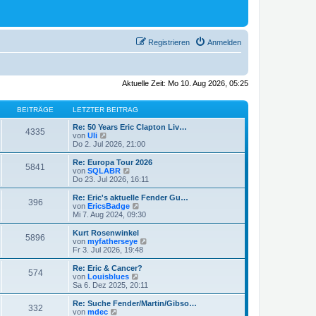
Registrieren
Anmelden
Aktuelle Zeit: Mo 10. Aug 2026, 05:25
BEITRÄGE
LETZTER BEITRAG
Re: 50 Years Eric Clapton Liv…
4335
N
von
Uli
e
Do 2. Jul 2026, 21:00
u
e
Re: Europa Tour 2026
5841
s
N
von
SQLABR
t
e
Do 23. Jul 2026, 16:11
e
u
r
e
Re: Eric's aktuelle Fender Gu…
396
B
s
N
von
EricsBadge
e
t
e
Mi 7. Aug 2024, 09:30
i
e
u
t
r
e
Kurt Rosenwinkel
r
5896
B
s
N
von
myfatherseye
a
e
t
e
Fr 3. Jul 2026, 19:48
g
i
e
u
t
r
e
Re: Eric & Cancer?
r
574
B
s
N
von
Louisblues
a
e
t
e
Sa 6. Dez 2025, 20:11
g
i
e
u
t
r
e
Re: Suche Fender/Martin/Gibso…
r
332
B
s
N
von
mdec
a