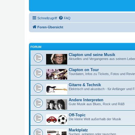
Schnellzugriff
FAQ
Foren-Übersicht
FORUM
Clapton und seine Musik
Aktuelles und Vergangenes aus seinem Lebe
Clapton on Tour
Tourdaten, Infos zu Tickets, Fotos und Revi
Gitarre & Technik
Elektrisch und akustisch - für Anfänger und 
Andere Interpreten
Gute Musik aus Blues, Rock und R&B
Off-Topic
Die kleine Welt außerhalb der Musik
Marktplatz
Suchen, anbieten oder tauschen