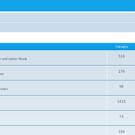
THEMEN
516
n und seiner Musik
176
ews
96
Freaks
1415
74
164