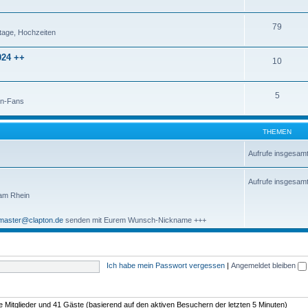
79
tage, Hochzeiten
24 ++
10
5
on-Fans
THEMEN
Aufrufe insgesam
Aufrufe insgesam
 am Rhein
aster@clapton.de
senden mit Eurem Wunsch-Nickname +++
Ich habe mein Passwort vergessen
|
Angemeldet bleiben
re Mitglieder und 41 Gäste (basierend auf den aktiven Besuchern der letzten 5 Minuten)