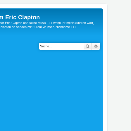
m Eric Clapton
 Eric Clapton und seine Musik +++ wenn Ihr mitdiskutieren wollt,
r@clapton.de senden mit Eurem Wunsch-Nickname +++
Suche
Erweiterte Suche