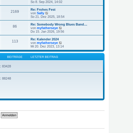
e
t
e
So 8. Sep 2024, 14:02
g
i
e
u
t
r
e
Re: Frohes Fest
r
2169
B
s
N
von
Sally
a
e
t
e
So 21. Dez 2025, 18:54
g
i
e
u
t
r
e
Re: Somebody Wrong Blues Band…
r
86
B
s
N
von
myfatherseye
a
e
t
e
Do 15. Jan 2026, 19:56
g
i
e
u
t
r
e
Re: Kalender 2024
r
113
B
s
N
von
myfatherseye
a
e
t
e
Mi 20. Dez 2023, 13:14
g
i
e
u
t
r
e
r
B
s
BEITRÄGE
LETZTER BEITRAG
a
e
t
g
i
e
t: 83428
t
r
r
B
a
e
g
i
t: 88248
t
r
a
g