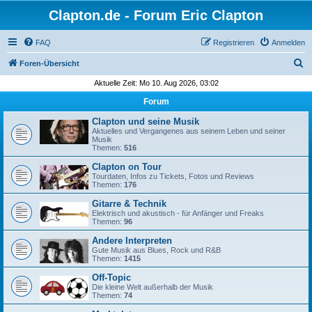
Clapton.de - Forum Eric Clapton
FAQ
Registrieren
Anmelden
S
Foren-Übersicht
u
Aktuelle Zeit: Mo 10. Aug 2026, 03:02
c
Forum
h
Clapton und seine Musik
e
Aktuelles und Vergangenes aus seinem Leben und seiner
Musik
Themen:
516
Clapton on Tour
Tourdaten, Infos zu Tickets, Fotos und Reviews
Themen:
176
Gitarre & Technik
Elektrisch und akustisch - für Anfänger und Freaks
Themen:
96
Andere Interpreten
Gute Musik aus Blues, Rock und R&B
Themen:
1415
Off-Topic
Die kleine Welt außerhalb der Musik
Themen:
74