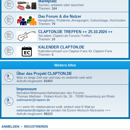
Marktplatz
Suchen, anbieten oder tauschen
Themen:
164
Das Forum & die Nutzer
Neuigkeiten, Probleme, Anregungen, Geburtstage, Hochzeiten
Themen:
79
CLAPTON.DE TREFFEN ++ 25.10.2024 ++
Sei dabei: Clapton.de Forums-Treffen
Themen:
10
KALENDER CLAPTON.DE
Kalenderverkauf von Clapton-Fans für Clapton-Fans
Themen:
5
Weitere Infos
Über das Projekt CLAPTON.DE
Was es lange Zeit war und was es weiterhin sein wird
Aufrufe insgesamt:
83403
Impressum
Betreiber/Webmaster/Administrator des Forums:
Thomas Mießeler - Robert-Koch-Str. 26 - 79395 Neuenburg am Rhein
webmaster@clapton.de
+++ wenn Ihr mitdiskutieren wollt, einfach eine E-Mail an
webmaster@clapton.de
senden mit Eurem Wunsch-Nickname +++
Aufrufe insgesamt:
88223
ANMELDEN
•
REGISTRIEREN