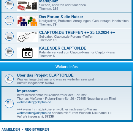
Marktplatz
Suchen, anbieten oder tauschen
Themen:
164
Das Forum & die Nutzer
Neuigkeiten, Probleme, Anregungen, Geburtstage, Hochzeiten
Themen:
79
CLAPTON.DE TREFFEN ++ 25.10.2024 ++
Sei dabei: Clapton.de Forums-Treffen
Themen:
10
KALENDER CLAPTON.DE
Kalenderverkauf von Clapton-Fans für Clapton-Fans
Themen:
5
Weitere Infos
Über das Projekt CLAPTON.DE
Was es lange Zeit war und was es weiterhin sein wird
Aufrufe insgesamt:
82553
Impressum
Betreiber/Webmaster/Administrator des Forums:
Thomas Mießeler - Robert-Koch-Str. 26 - 79395 Neuenburg am Rhein
webmaster@clapton.de
+++ wenn Ihr mitdiskutieren wollt, einfach eine E-Mail an
webmaster@clapton.de
senden mit Eurem Wunsch-Nickname +++
Aufrufe insgesamt:
87338
ANMELDEN
•
REGISTRIEREN