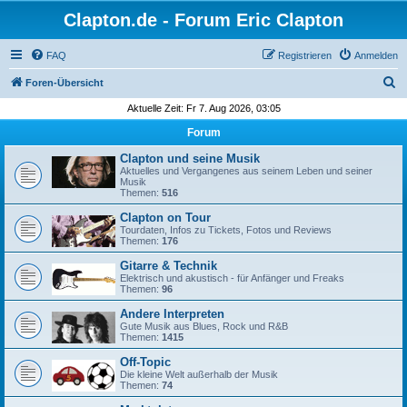
Clapton.de - Forum Eric Clapton
FAQ
Registrieren
Anmelden
S
Foren-Übersicht
u
Aktuelle Zeit: Fr 7. Aug 2026, 03:05
c
Forum
h
Clapton und seine Musik
e
Aktuelles und Vergangenes aus seinem Leben und seiner
Musik
Themen:
516
Clapton on Tour
Tourdaten, Infos zu Tickets, Fotos und Reviews
Themen:
176
Gitarre & Technik
Elektrisch und akustisch - für Anfänger und Freaks
Themen:
96
Andere Interpreten
Gute Musik aus Blues, Rock und R&B
Themen:
1415
Off-Topic
Die kleine Welt außerhalb der Musik
Themen:
74