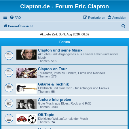
Clapton.de - Forum Eric Clapton
FAQ
Registrieren
Anmelden
S
Foren-Übersicht
u
Aktuelle Zeit: So 9. Aug 2026, 06:52
c
Forum
h
Clapton und seine Musik
e
Aktuelles und Vergangenes aus seinem Leben und seiner
Musik
Themen:
516
Clapton on Tour
Tourdaten, Infos zu Tickets, Fotos und Reviews
Themen:
176
Gitarre & Technik
Elektrisch und akustisch - für Anfänger und Freaks
Themen:
96
Andere Interpreten
Gute Musik aus Blues, Rock und R&B
Themen:
1415
Off-Topic
Die kleine Welt außerhalb der Musik
Themen:
74