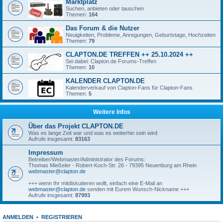
Marktplatz
Suchen, anbieten oder tauschen
Themen:
164
Das Forum & die Nutzer
Neuigkeiten, Probleme, Anregungen, Geburtstage, Hochzeiten
Themen:
79
CLAPTON.DE TREFFEN ++ 25.10.2024 ++
Sei dabei: Clapton.de Forums-Treffen
Themen:
10
KALENDER CLAPTON.DE
Kalenderverkauf von Clapton-Fans für Clapton-Fans
Themen:
5
Weitere Infos
Über das Projekt CLAPTON.DE
Was es lange Zeit war und was es weiterhin sein wird
Aufrufe insgesamt:
83163
Impressum
Betreiber/Webmaster/Administrator des Forums:
Thomas Mießeler - Robert-Koch-Str. 26 - 79395 Neuenburg am Rhein
webmaster@clapton.de
+++ wenn Ihr mitdiskutieren wollt, einfach eine E-Mail an
webmaster@clapton.de
senden mit Eurem Wunsch-Nickname +++
Aufrufe insgesamt:
87993
ANMELDEN
•
REGISTRIEREN