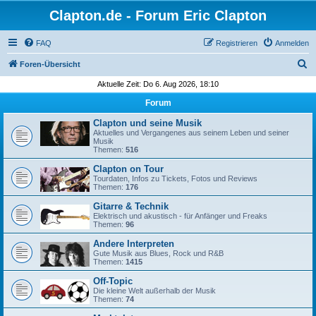
Clapton.de - Forum Eric Clapton
FAQ
Registrieren
Anmelden
S
Foren-Übersicht
u
Aktuelle Zeit: Do 6. Aug 2026, 18:10
c
Forum
h
Clapton und seine Musik
e
Aktuelles und Vergangenes aus seinem Leben und seiner
Musik
Themen:
516
Clapton on Tour
Tourdaten, Infos zu Tickets, Fotos und Reviews
Themen:
176
Gitarre & Technik
Elektrisch und akustisch - für Anfänger und Freaks
Themen:
96
Andere Interpreten
Gute Musik aus Blues, Rock und R&B
Themen:
1415
Off-Topic
Die kleine Welt außerhalb der Musik
Themen:
74