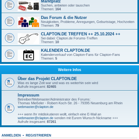
Marktplatz
Suchen, anbieten oder tauschen
Themen:
164
Das Forum & die Nutzer
Neuigkeiten, Probleme, Anregungen, Geburtstage, Hochzeiten
Themen:
79
CLAPTON.DE TREFFEN ++ 25.10.2024 ++
Sei dabei: Clapton.de Forums-Treffen
Themen:
10
KALENDER CLAPTON.DE
Kalenderverkauf von Clapton-Fans für Clapton-Fans
Themen:
5
Weitere Infos
Über das Projekt CLAPTON.DE
Was es lange Zeit war und was es weiterhin sein wird
Aufrufe insgesamt:
82465
Impressum
Betreiber/Webmaster/Administrator des Forums:
Thomas Mießeler - Robert-Koch-Str. 26 - 79395 Neuenburg am Rhein
webmaster@clapton.de
+++ wenn Ihr mitdiskutieren wollt, einfach eine E-Mail an
webmaster@clapton.de
senden mit Eurem Wunsch-Nickname +++
Aufrufe insgesamt:
87261
ANMELDEN
•
REGISTRIEREN