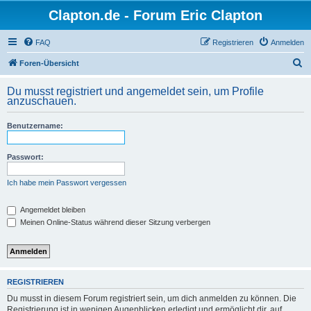
Clapton.de - Forum Eric Clapton
FAQ
Registrieren
Anmelden
S
Foren-Übersicht
u
Du musst registriert und angemeldet sein, um Profile
c
anzuschauen.
h
Benutzername:
e
Passwort:
Ich habe mein Passwort vergessen
Angemeldet bleiben
Meinen Online-Status während dieser Sitzung verbergen
REGISTRIEREN
Du musst in diesem Forum registriert sein, um dich anmelden zu können. Die
Registrierung ist in wenigen Augenblicken erledigt und ermöglicht dir, auf