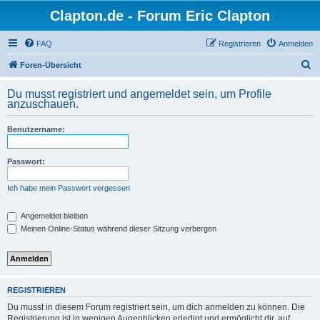
Clapton.de - Forum Eric Clapton
FAQ
Registrieren
Anmelden
S
Foren-Übersicht
u
Du musst registriert und angemeldet sein, um Profile
c
anzuschauen.
h
Benutzername:
e
Passwort:
Ich habe mein Passwort vergessen
Angemeldet bleiben
Meinen Online-Status während dieser Sitzung verbergen
REGISTRIEREN
Du musst in diesem Forum registriert sein, um dich anmelden zu können. Die
Registrierung ist in wenigen Augenblicken erledigt und ermöglicht dir, auf