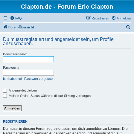
Clapton.de - Forum Eric Clapton
FAQ
Registrieren
Anmelden
S
Foren-Übersicht
u
Du musst registriert und angemeldet sein, um Profile
c
anzuschauen.
h
Benutzername:
e
Passwort:
Ich habe mein Passwort vergessen
Angemeldet bleiben
Meinen Online-Status während dieser Sitzung verbergen
REGISTRIEREN
Du musst in diesem Forum registriert sein, um dich anmelden zu können. Die
Registrierung ist in wenigen Augenblicken erledigt und ermöglicht dir, auf