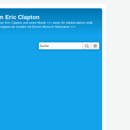
m Eric Clapton
 Eric Clapton und seine Musik +++ wenn Ihr mitdiskutieren wollt,
r@clapton.de senden mit Eurem Wunsch-Nickname +++
Suche
Erweiterte Suche