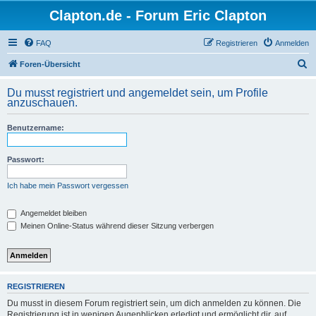
Clapton.de - Forum Eric Clapton
FAQ
Registrieren
Anmelden
S
Foren-Übersicht
u
Du musst registriert und angemeldet sein, um Profile
c
anzuschauen.
h
Benutzername:
e
Passwort:
Ich habe mein Passwort vergessen
Angemeldet bleiben
Meinen Online-Status während dieser Sitzung verbergen
REGISTRIEREN
Du musst in diesem Forum registriert sein, um dich anmelden zu können. Die
Registrierung ist in wenigen Augenblicken erledigt und ermöglicht dir, auf