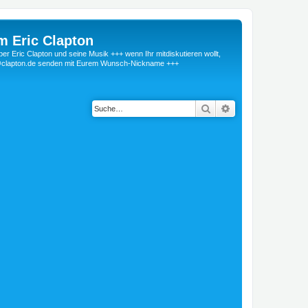
m Eric Clapton
 Eric Clapton und seine Musik +++ wenn Ihr mitdiskutieren wollt,
r@clapton.de senden mit Eurem Wunsch-Nickname +++
Suche
Erweiterte Suche