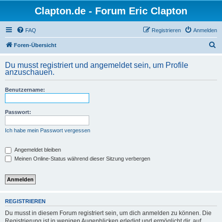
Clapton.de - Forum Eric Clapton
FAQ
Registrieren
Anmelden
S
Foren-Übersicht
u
Du musst registriert und angemeldet sein, um Profile
c
anzuschauen.
h
Benutzername:
e
Passwort:
Ich habe mein Passwort vergessen
Angemeldet bleiben
Meinen Online-Status während dieser Sitzung verbergen
REGISTRIEREN
Du musst in diesem Forum registriert sein, um dich anmelden zu können. Die
Registrierung ist in wenigen Augenblicken erledigt und ermöglicht dir, auf