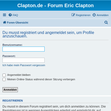
Clapton.de - Forum Eric Clapton
FAQ
Registrieren
Anmelden
S
Foren-Übersicht
u
Du musst registriert und angemeldet sein, um Profile
c
anzuschauen.
h
Benutzername:
e
Passwort:
Ich habe mein Passwort vergessen
Angemeldet bleiben
Meinen Online-Status während dieser Sitzung verbergen
REGISTRIEREN
Du musst in diesem Forum registriert sein, um dich anmelden zu können. Die
Registrierung ist in wenigen Augenblicken erledigt und ermöglicht dir, auf