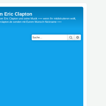
m Eric Clapton
 Eric Clapton und seine Musik +++ wenn Ihr mitdiskutieren wollt,
r@clapton.de senden mit Eurem Wunsch-Nickname +++
Suche
Erweiterte Suche