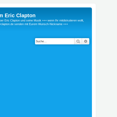
m Eric Clapton
 Eric Clapton und seine Musik +++ wenn Ihr mitdiskutieren wollt,
r@clapton.de senden mit Eurem Wunsch-Nickname +++
Suche
Erweiterte Suche