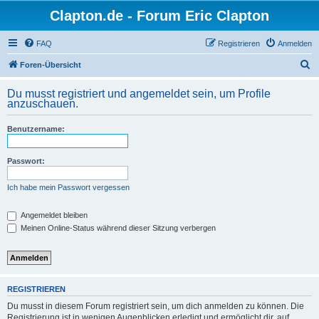
Clapton.de - Forum Eric Clapton
FAQ
Registrieren
Anmelden
S
Foren-Übersicht
u
Du musst registriert und angemeldet sein, um Profile
c
anzuschauen.
h
Benutzername:
e
Passwort:
Ich habe mein Passwort vergessen
Angemeldet bleiben
Meinen Online-Status während dieser Sitzung verbergen
REGISTRIEREN
Du musst in diesem Forum registriert sein, um dich anmelden zu können. Die
Registrierung ist in wenigen Augenblicken erledigt und ermöglicht dir, auf