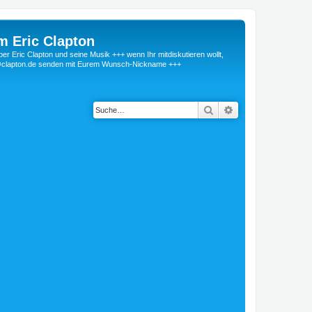
m Eric Clapton
 Eric Clapton und seine Musik +++ wenn Ihr mitdiskutieren wollt,
r@clapton.de senden mit Eurem Wunsch-Nickname +++
Suche
Erweiterte Suche